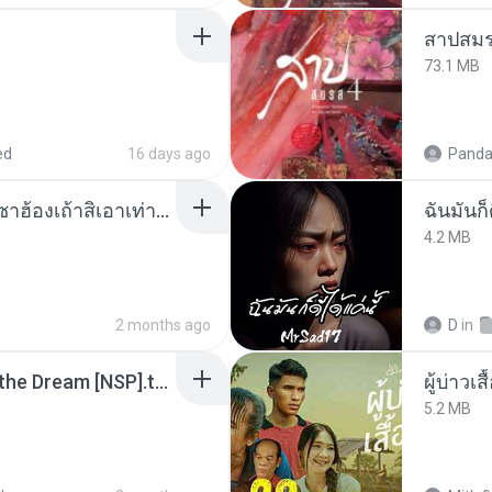
สาปสมร
73.1 MB
ed
16 days ago
Panda
ເຊົາຮ້ອງເຖົ້າຊິເອົາທໍ່ໃດ (เซาฮ้องเถ้าสิเอาเท่าใด) ບຸນເກີດ ຫນູຫ່ວງ ft. ໂສພາ ຈຸນທະລາ
ฉันมันก็ด
4.2 MB
2 months ago
D
in
Tomodachi Life Living the Dream [NSP].torrent
ผู้บ่าวเสื
5.2 MB