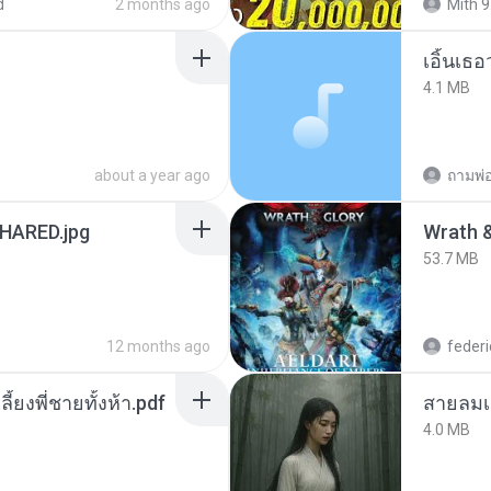
d
2 months ago
Mith 9
เอิ้นเธ
4.1 MB
about a year ago
ถามพ่
ARED.jpg
53.7 MB
12 months ago
federi
ลี้ยงพี่ชายทั้งห้า.pdf
สายลมเ
4.0 MB