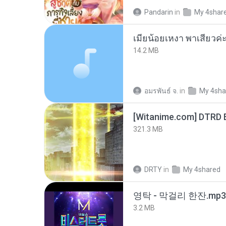
Pandarin
in
My 4shar
14.2 MB
อมรพันธ์ จ.
in
My 4sha
[Witanime.com] DTRD 
321.3 MB
DRTY
in
My 4shared
영탁 - 막걸리 한잔.mp3
3.2 MB