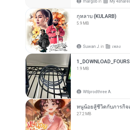
margob
in
My 4share
กุหลาบ (KULARB)
5.9 MB
Suwan J.
in
เพลง
1_DOWNLOAD_FOURSH
1.9 MB
Wtlprodthree A.
หนูน้อยสู้ชีวิตกับภารกิจเ
27.2 MB