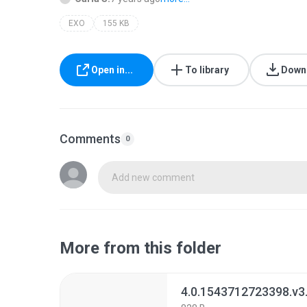
EXO
155 KB
Open in...
To library
Down
Comments
0
Add new comment
More from this folder
4.0.1543712723398.v3