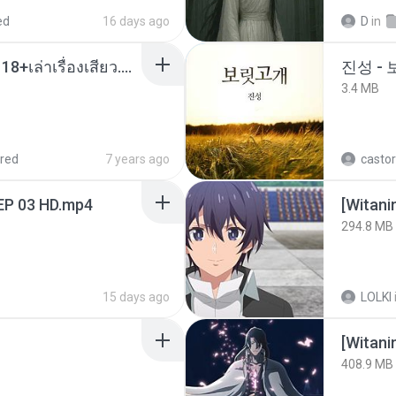
ed
16 days ago
D
in
เมียน้อยเหงา พาเสียวค่ะ18+เล่าเรื่องเสียว.mp3
진성 -
3.4 MB
red
7 years ago
castor
EP 03 HD.mp4
294.8 MB
15 days ago
LOLKI
[Witan
408.9 MB