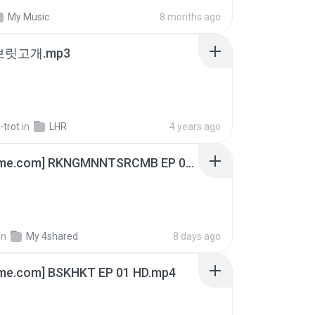
My Music
8 months ago
 보릿고개.mp3
-trot
in
LHR
4 years ago
[Witanime.com] RKNGMNNTSRCMB EP 06 HD.mp4
in
My 4shared
8 days ago
ime.com] BSKHKT EP 01 HD.mp4