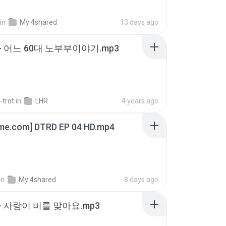
in
My 4shared
13 days ago
- 어느 60대 노부부이야기.mp3
-trot
in
LHR
4 years ago
ime.com] DTRD EP 04 HD.mp4
in
My 4shared
8 days ago
- 사랑이 비를 맞아요.mp3