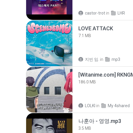
castor-trot
in
LHR
LOVE ATTACK
7.1 MB
지빈 임.
in
mp3
186.0 MB
LOLKI
in
My 4shared
나훈아 - 영영.mp3
3.5 MB