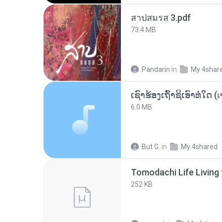
สาปสมรส 3.pdf
73.4 MB
Pandarin
in
My 4shar
6.0 MB
But G.
in
My 4shared
252 KB