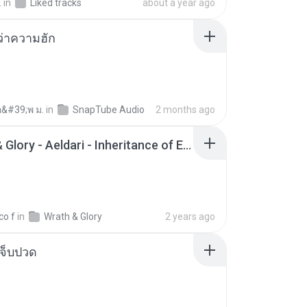
.
in
Liked tracks
about a year ago
อว่าความฮัก
อ&#39;พ ม.
in
SnapTube Audio
2 months ago
Wrath & Glory - Aeldari - Inheritance of Embers.pdf
co f
in
Wrath & Glory
2 years ago
จ็บปวด