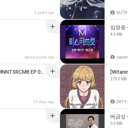
3 years ago
BLITR
임영웅 
4.6 MB
about a year ago
castor
[Witanime.com] RKNGMNNTSRCMB EP 05 HD.mp4
[Witan
279.0 MB
15 days ago
DRTY
배금성 
3.5 MB