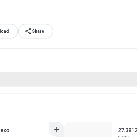
load
Share
.exo
27.381