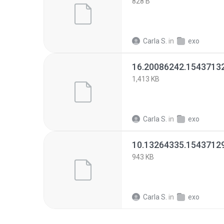
828 B
Carla S.
in
exo
16.20086242.1543713
1,413 KB
Carla S.
in
exo
10.13264335.1543712
943 KB
Carla S.
in
exo