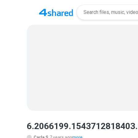
6.2066199.1543712818403.
Carla S.
7 years ago
more...