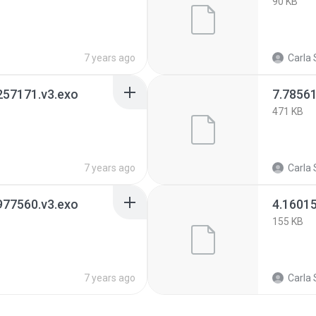
90 KB
7 years ago
Carla 
257171.v3.exo
7.7856
471 KB
7 years ago
Carla 
977560.v3.exo
4.1601
155 KB
7 years ago
Carla 