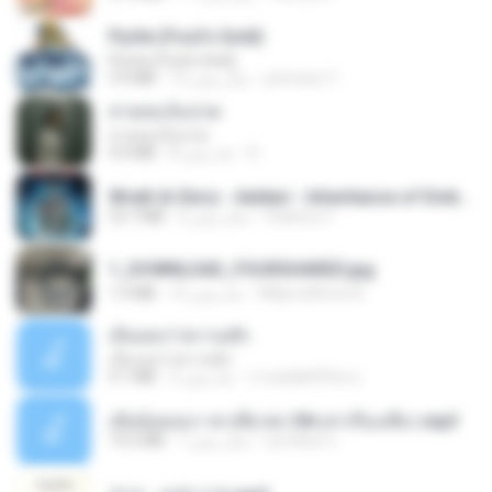
Pyrite (Fool's Gold)
Pyrite (Fool's Gold)
princess Y.
12 سال پیش
3.4 MB
สายลมเจ็บปวด
สายลมเจ็บปวด
D
8 ماه پیش
4.0 MB
Wrath & Glory - Aeldari - Inheritance of Embers.pdf
federico f
2 سال پیش
53.7 MB
1_DOWNLOAD_FOURSHARED.jpg
Wtlprodthree A.
12 ماه پیش
1.9 MB
เอิ้นเธอว่าความฮัก
เอิ้นเธอว่าความฮัก
ถามพ่อ&#39;พ ม.
2 ماه پیش
4.1 MB
เมียน้อยเหงา พาเสียวค่ะ18+เล่าเรื่องเสียว.mp3
อมรพันธ์ จ.
7 سال پیش
14.2 MB