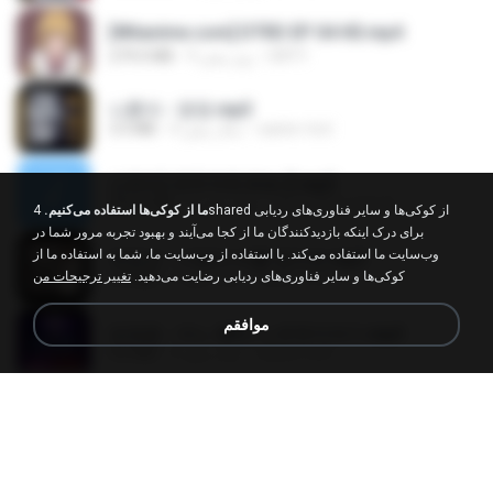
[Witanime.com] DTRD EP 04 HD.mp4
DRTY
9 روز پیش
279.0 MB
나훈아 - 영영.mp3
castor-trot
4 سال پیش
3.5 MB
신유리) 유두자위 A to Z.mp3
좀비고4인커플 좀.
2 سال پیش
256.6 MB
ما از کوکی‌ها استفاده می‌کنیم.
4shared از کوکی‌ها و سایر فناوری‌های ردیابی
برای درک اینکه بازدیدکنندگان ما از کجا می‌آیند و بهبود تجربه مرور شما در
وب‌سایت ما استفاده می‌کند. با استفاده از وب‌سایت ما، شما به استفاده ما از
배금성 - 사랑이 비를 맞아요.mp3
کوکی‌ها و سایر فناوری‌های ردیابی رضایت می‌دهید.
تغییر ترجیحات من
castor-trot
4 سال پیش
3.5 MB
موافقم
임영웅 - 어느 60대 노부부이야기.mp3
castor-trot
4 سال پیش
4.6 MB
Air Hostess S01 E01.mp4
민호 이.
3 ماه پیش
174.4 MB
진성 - 천년을 빌려준다면.mp3