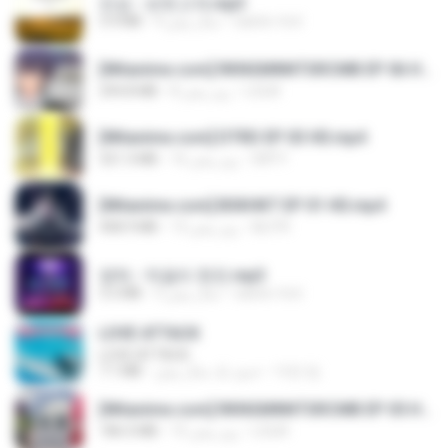
진성 - 보릿고개.mp3
castor-trot
4 سال پیش
3.4 MB
[Witanime.com] RKNGMNNTSRCMB EP 06 HD.mp4
LOLKI
8 روز پیش
294.8 MB
[Witanime.com] DTRD EP 03 HD.mp4
DRTY
16 روز پیش
321.3 MB
[Witanime.com] BSKHKT EP 01 HD.mp4
BLITR
13 روز پیش
408.9 MB
영탁 - 막걸리 한잔.mp3
castor-trot
3 سال پیش
3.2 MB
LOVE ATTACK
LOVE ATTACK
지빈 임.
حدود یک سال پیش
7.1 MB
[Witanime.com] RKNGMNNTSRCMB EP 05 HD.mp4
LOLKI
15 روز پیش
186.0 MB