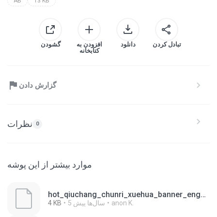
AB
13 KB
تبادل کردن
دانلود
افزودن به
گشودن
کتابخانه
گزارش دادن
نظرات
0
موارد بیشتر از این پوشه
hot_qiuchang_chunri_xuehua_banner_eng_03.ab
anon K.
5 سال‌ها پیش
4 KB