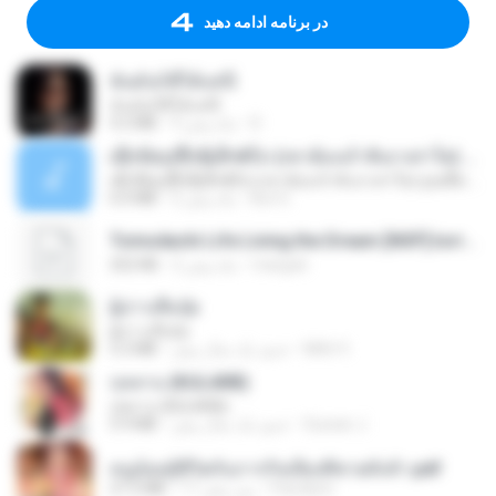
در برنامه ادامه دهید
ฉันมันก็ดีได้แค่นี้
ฉันมันก็ดีได้แค่นี้
D
9 ماه پیش
4.2 MB
ເຊົາຮ້ອງເຖົ້າຊິເອົາທໍ່ໃດ (เซาฮ้องเถ้าสิเอาเท่าใด) ບຸນເກີດ ຫນູຫ່ວງ ft. ໂສພາ ຈຸນທະລາ
ເຊົາຮ້ອງເຖົ້າຊິເອົາທໍ່ໃດ (เซาฮ้องเถ้าสิเอาเท่าใด) ບຸນເກີດ ຫນູຫ່ວງ ft. ໂສພາ ຈຸນທະລາ
But G.
2 ماه پیش
6.0 MB
Tomodachi Life Living the Dream [NSP].torrent
margob
2 ماه پیش
252 KB
ผู้บ่าวเสื้อปุ๋ย
ผู้บ่าวเสื้อปุ๋ย
Mith 9.
حدود یک سال پیش
5.2 MB
กุหลาบ (KULARB)
กุหลาบ (KULARB)
Suwan J.
حدود یک سال پیش
5.9 MB
หนูน้อยสู้ชีวิตกับภารกิจเลี้ยงพี่ชายทั้งห้า.pdf
Pandarin
17 روز پیش
27.2 MB