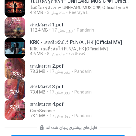
ไม่มีใครรู้ตัวเรา– UNHEARD MUSIC 🖤| Official Lyric Video | เพลงสู้ชีวิต
ไม่มีใครรู้ตัวเรา– UNHEARD MUSIC 🖤| Official Lyric Video | เพลงสู้ชีวิต
Peeraya L.
3 ماه پیش
4.8 MB
สาปสมรส 1.pdf
Pandarin
17 روز پیش
112.4 MB
KRK - เธอทิ้งฉันไว้ Ft.N/A , HK [Official MV]
KRK - เธอทิ้งฉันไว้ Ft.N/A , HK [Official MV]
นวมินทร์
8 ماه پیش
4.6 MB
สาปสมรส 2.pdf
Pandarin
17 روز پیش
78.3 MB
สาปสมรส 3.pdf
Pandarin
17 روز پیش
73.4 MB
สาปสมรส 4.pdf
CamScanner
Pandarin
17 روز پیش
73.1 MB
فایل‌های بیشتری پنهان شده‌اند