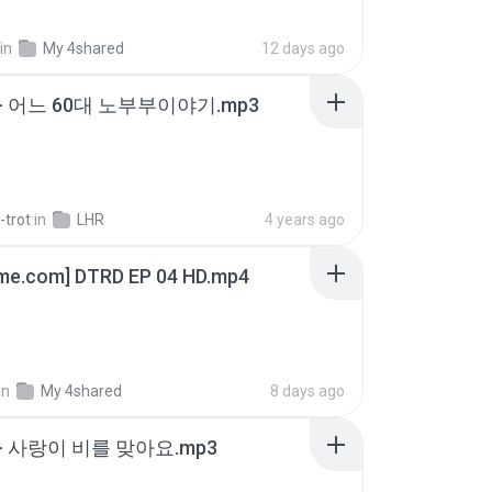
in
My 4shared
12 days ago
- 어느 60대 노부부이야기.mp3
-trot
in
LHR
4 years ago
ime.com] DTRD EP 04 HD.mp4
in
My 4shared
8 days ago
- 사랑이 비를 맞아요.mp3