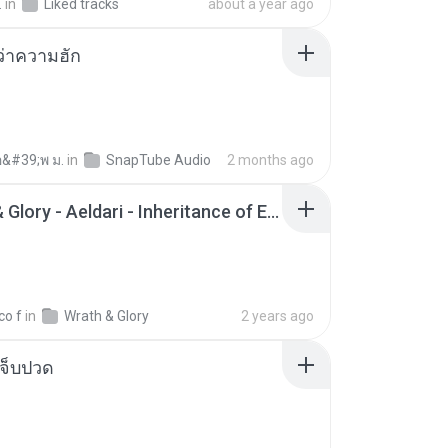
.
in
Liked tracks
about a year ago
อว่าความฮัก
อ&#39;พ ม.
in
SnapTube Audio
2 months ago
Wrath & Glory - Aeldari - Inheritance of Embers.pdf
co f
in
Wrath & Glory
2 years ago
จ็บปวด