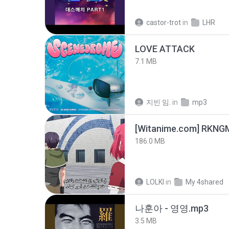
castor-trot
in
LHR
LOVE ATTACK
7.1 MB
지빈 임.
in
mp3
186.0 MB
LOLKI
in
My 4shared
나훈아 - 영영.mp3
3.5 MB