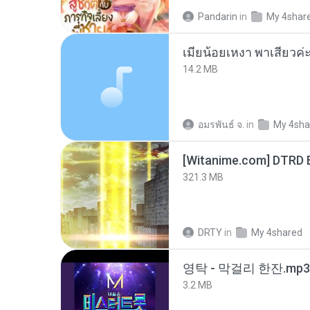
Pandarin
in
My 4shar
14.2 MB
อมรพันธ์ จ.
in
My 4sha
[Witanime.com] DTRD 
321.3 MB
DRTY
in
My 4shared
영탁 - 막걸리 한잔.mp3
3.2 MB