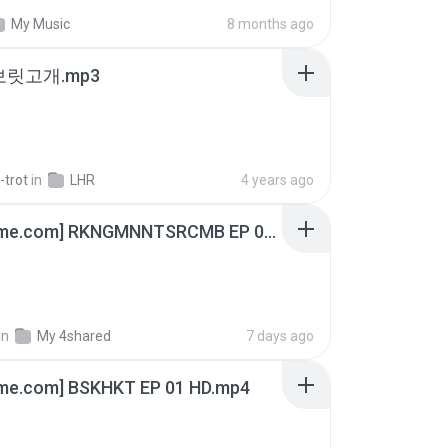
My Music
8 months ago
 보릿고개.mp3
-trot
in
LHR
4 years ago
[Witanime.com] RKNGMNNTSRCMB EP 06 HD.mp4
in
My 4shared
7 days ago
ime.com] BSKHKT EP 01 HD.mp4