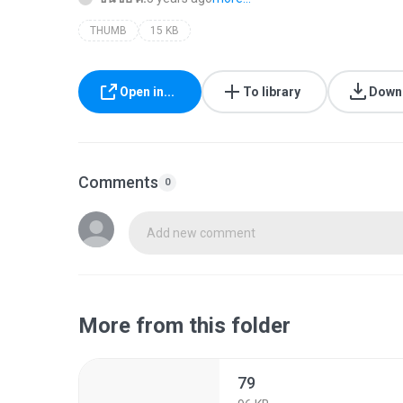
THUMB
15 KB
Open in...
To library
Down
Comments
0
Add new comment
More from this folder
79