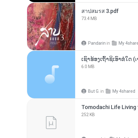
สาปสมรส 3.pdf
73.4 MB
Pandarin
in
My 4shar
6.0 MB
But G.
in
My 4shared
252 KB