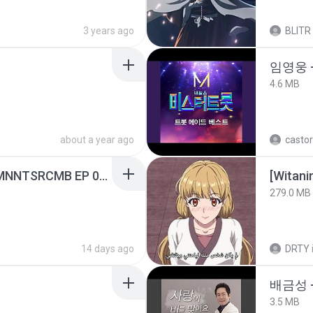
3 years ago
BLITR
임영웅 
4.6 MB
about a year ago
castor
[Witanime.com] RKNGMNNTSRCMB EP 05 HD.mp4
[Witan
279.0 MB
14 days ago
DRTY
배금성 
3.5 MB