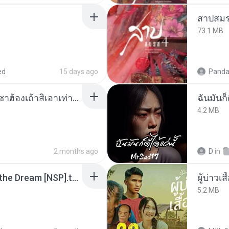
สาปสมร
73.1 MB
ed
15 days ago
Panda
ເຊົາຮ້ອງເຖົ້າຊິເອົາທໍ່ໃດ (เซาฮ้องเถ้าสิเอาเท่าใด) ບຸນເກີດ ຫນູຫ່ວງ ft. ໂສພາ ຈຸນທະລາ
ฉันมันก็ด
4.2 MB
2 months ago
D
in
Tomodachi Life Living the Dream [NSP].torrent
ผู้บ่าวเสื
5.2 MB