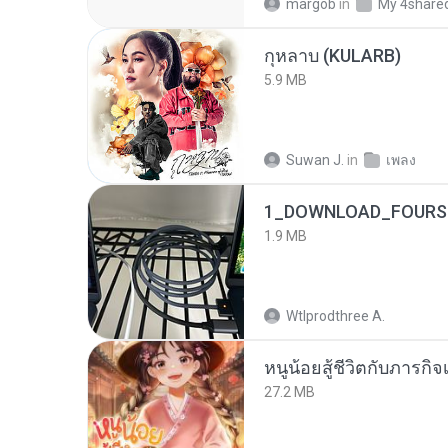
margob
in
My 4share
กุหลาบ (KULARB)
5.9 MB
Suwan J.
in
เพลง
1_DOWNLOAD_FOURSH
1.9 MB
Wtlprodthree A.
หนูน้อยสู้ชีวิตกับภารกิจเ
27.2 MB