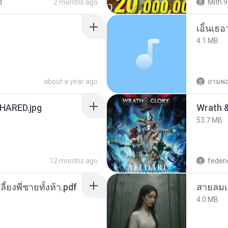
d
2 months ago
Mith 9
เอิ้นเธ
4.1 MB
about a year ago
ถามพ่
ARED.jpg
53.7 MB
12 months ago
federi
ลี้ยงพี่ชายทั้งห้า.pdf
สายลมเ
4.0 MB