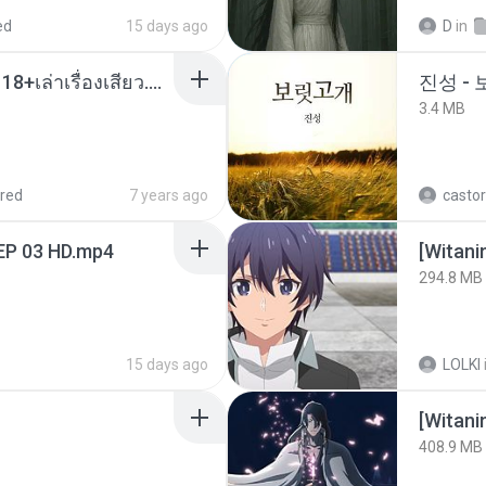
ed
15 days ago
D
in
เมียน้อยเหงา พาเสียวค่ะ18+เล่าเรื่องเสียว.mp3
진성 -
3.4 MB
red
7 years ago
castor
EP 03 HD.mp4
294.8 MB
15 days ago
LOLKI
[Witan
408.9 MB