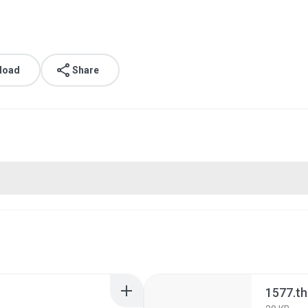
load
Share
1577.t