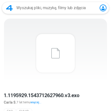
1.1195929.1543712627960.v3.exo
Carla S.
7 lat temu
więcej...