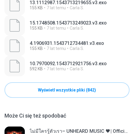
13.1112987.1543713219655.v3.exo
155 KB
7 lat temu
Carla S.
15.1748508.1543713249023.v3.exo
155 KB
7 lat temu
Carla S.
4.1906931.1543712734481.v3.exo
155 KB
7 lat temu
Carla S.
10.7970092.1543712921756.v3.exo
592 KB
7 lat temu
Carla S.
Wyświetl wszystkie pliki (842)
Może Ci się też spodobać
ไม่มีใครรู้ตัวเรา– UNHEARD MUSIC 🖤| Official Lyric Video | เพลงสู้ชีวิต