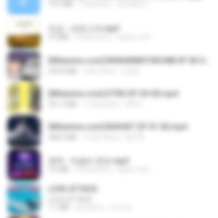
14.2 MB
7 lat temu
อมรพันธ์ จ.
진성 - 보릿고개.mp3
3.4 MB
4 lata temu
castor-trot
[Witanime.com] RKNGMNNTSRCMB EP 06 HD.mp4
294.8 MB
9 dni temu
LOLKI
[Witanime.com] DTRD EP 03 HD.mp4
321.3 MB
17 dni temu
DRTY
[Witanime.com] BSKHKT EP 01 HD.mp4
408.9 MB
14 dni temu
BLITR
영탁 - 막걸리 한잔.mp3
3.2 MB
3 lata temu
castor-trot
LOVE ATTACK
LOVE ATTACK
7.1 MB
rok temu
지빈 임.