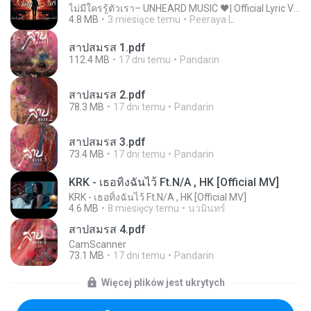
ไม่มีใครรู้ตัวเรา– UNHEARD MUSIC 🖤| Official Lyric Video | เพลงสู้ชีวิต
4.8 MB
3 miesiące temu
Peeraya L.
สาปสมรส 1.pdf
112.4 MB
17 dni temu
Pandarin
สาปสมรส 2.pdf
78.3 MB
17 dni temu
Pandarin
สาปสมรส 3.pdf
73.4 MB
17 dni temu
Pandarin
KRK - เธอทิ้งฉันไว้ Ft.N/A , HK [Official MV]
KRK - เธอทิ้งฉันไว้ Ft.N/A , HK [Official MV]
4.6 MB
8 miesięcy temu
นวมินทร์
สาปสมรส 4.pdf
CamScanner
73.1 MB
17 dni temu
Pandarin
Więcej plików jest ukrytych