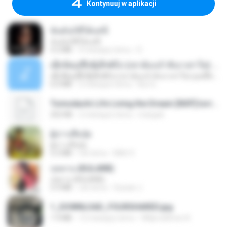
Kontynuuj w aplikacji
ฉันมันก็ดีได้แค่นี้
ฉันมันก็ดีได้แค่นี้
4.2 MB
9 miesięcy temu
D
ເຊົາຮ້ອງເຖົ້າຊິເອົາທໍ່ໃດ (เซาฮ้องเถ้าสิเอาเท่าใด) ບຸນເກີດ ຫນູຫ່ວງ ft. ໂສພາ ຈຸນທະລາ
ເຊົາຮ້ອງເຖົ້າຊິເອົາທໍ່ໃດ (เซาฮ้องเถ้าสิเอาเท่าใด) ບຸນເກີດ ຫນູຫ່ວງ ft. ໂສພາ ຈຸນທະລາ
6.0 MB
2 miesiące temu
But G.
Tomodachi Life Living the Dream [NSP].torrent
252 KB
2 miesiące temu
margob
ผู้บ่าวเสื้อปุ๋ย
ผู้บ่าวเสื้อปุ๋ย
5.2 MB
rok temu
Mith 9.
กุหลาบ (KULARB)
กุหลาบ (KULARB)
5.9 MB
rok temu
Suwan J.
1_DOWNLOAD_FOURSHARED.jpg
1.9 MB
12 miesięcy temu
Wtlprodthree A.