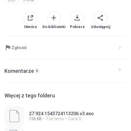
EXO
518 KB
Otwórz
Do biblioteki
Pobierz
Udostępnij
Zgłosić
Komentarze
0
Więcej z tego folderu
27.924.1543724113206.v3.exo
156 KB
7 lat temu
Carla S.