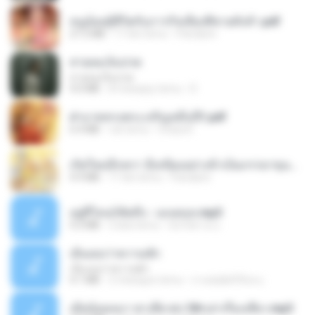
หนูน้อยสู้ชีวิตกับภารกิจเลี้ยงพี่ชายทั้งห้า.pdf
27.2 MB
17 dni temu
Pandarin
สายลมเจ็บปวด
สายลมเจ็บปวด
4.0 MB
8 miesięcy temu
D
ฝ่าบาททรงพระเจริญหมื่นปี1.pdf
6.4 MB
rok temu
Orasa K.
เกิดใหม่อีกครา อี๋เหนียงอย่างข้าเป็นภรรยาขุนนาง 1_ST.pdf
4.9 MB
17 dni temu
Pandarin
อยู่ที่ไหนก็คิดถึง - เมนทอล.mp3
4.2 MB
2 lata temu
มันไม้สาย ม.
เอิ้นเธอว่าความฮัก
เอิ้นเธอว่าความฮัก
4.1 MB
2 miesiące temu
ถามพ่อ&#39;พ ม.
เมียน้อยเหงา พาเสียวค่ะ18+เล่าเรื่องเสียว.mp3