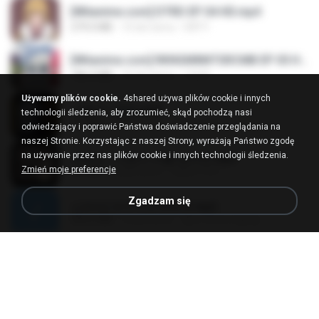
[Witanime.com] DTRD EP 04 HD.mp4
279.0 MB
10 dni temu
DRTY
[Witanime.com] RKNGMNNTSRCMB EP 05 HD.mp4
186.0 MB
16 dni temu
LOLKI
Używamy plików cookie.
4shared używa plików cookie i innych
나훈아 - 영영.mp3
technologii śledzenia, aby zrozumieć, skąd pochodzą nasi
3.5 MB
4 lata temu
castor-trot
odwiedzający i poprawić Państwa doświadczenie przeglądania na
naszej Stronie. Korzystając z naszej Strony, wyrażają Państwo zgodę
na używanie przez nas plików cookie i innych technologii śledzenia.
배금성 - 사랑이 비를 맞아요.mp3
Zmień moje preferencje
3.5 MB
4 lata temu
castor-trot
Zgadzam się
신유리) 유두자위 A to Z.mp3
256.6 MB
2 lata temu
좀비고4인커플 좀.
Air Hostess S01 E01.mp4
174.4 MB
3 miesiące temu
민호 이.
임영웅 - 어느 60대 노부부이야기.mp3
4.6 MB
4 lata temu
castor-trot