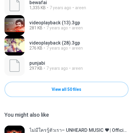
bewafai
1,335 KB
7 years ago
areen
videoplayback (13).3gp
281 KB
7 years ago
areen
videoplayback (28).3gp
276 KB
7 years ago
areen
punjabi
297 KB
7 years ago
areen
View all 50 files
You might also like
ไม่มีใครรู้ตัวเรา– UNHEARD MUSIC 🖤| Official Lyric Video | เพลงสู้ชีวิต