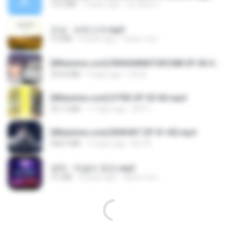
14.2 MB
7 years ago
อมรพันธ์ จ.
진성 - 보릿고개.mp3
3.4 MB
4 years ago
castor-trot
[Witanime.com] RKNGMNNTSRCMB EP 06 HD.mp4
294.8 MB
9 days ago
LOLKI
[Witanime.com] DTRD EP 03 HD.mp4
321.3 MB
17 days ago
DRTY
[Witanime.com] BSKHKT EP 01 HD.mp4
408.9 MB
14 days ago
BLITR
영탁 - 막걸리 한잔.mp3
3.2 MB
3 years ago
castor-trot