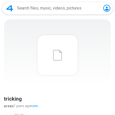
tricking
areen
7 years ago
more...