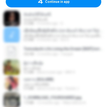
Continue in app
ฉันมันก็ดีได้แค่นี้
ฉันมันก็ดีได้แค่นี้
4.2 MB
9 months ago
D
ເຊົາຮ້ອງເຖົ້າຊິເອົາທໍ່ໃດ (เซาฮ้องเถ้าสิเอาเท่าใด) ບຸນເກີດ ຫນູຫ່ວງ ft. ໂສພາ ຈຸນທະລາ
ເຊົາຮ້ອງເຖົ້າຊິເອົາທໍ່ໃດ (เซาฮ้องเถ้าสิเอาเท่าใด) ບຸນເກີດ ຫນູຫ່ວງ ft. ໂສພາ ຈຸນທະລາ
6.0 MB
2 months ago
But G.
Tomodachi Life Living the Dream [NSP].torrent
252 KB
2 months ago
margob
ผู้บ่าวเสื้อปุ๋ย
ผู้บ่าวเสื้อปุ๋ย
5.2 MB
about a year ago
Mith 9.
กุหลาบ (KULARB)
กุหลาบ (KULARB)
5.9 MB
about a year ago
Suwan J.
1_DOWNLOAD_FOURSHARED.jpg
1.9 MB
12 months ago
Wtlprodthree A.