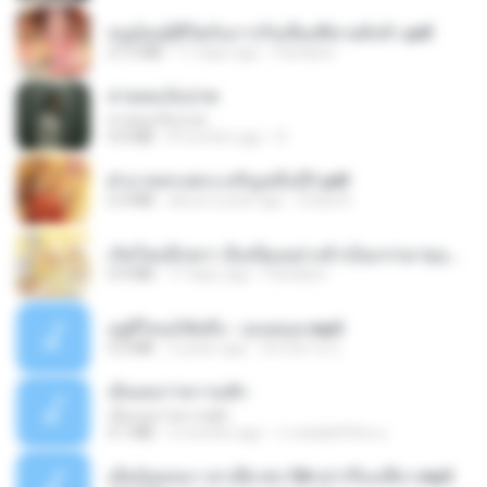
หนูน้อยสู้ชีวิตกับภารกิจเลี้ยงพี่ชายทั้งห้า.pdf
27.2 MB
17 days ago
Pandarin
สายลมเจ็บปวด
สายลมเจ็บปวด
4.0 MB
8 months ago
D
ฝ่าบาททรงพระเจริญหมื่นปี1.pdf
6.4 MB
about a year ago
Orasa K.
เกิดใหม่อีกครา อี๋เหนียงอย่างข้าเป็นภรรยาขุนนาง 1_ST.pdf
4.9 MB
17 days ago
Pandarin
อยู่ที่ไหนก็คิดถึง - เมนทอล.mp3
4.2 MB
2 years ago
มันไม้สาย ม.
เอิ้นเธอว่าความฮัก
เอิ้นเธอว่าความฮัก
4.1 MB
2 months ago
ถามพ่อ&#39;พ ม.
เมียน้อยเหงา พาเสียวค่ะ18+เล่าเรื่องเสียว.mp3