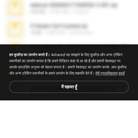
takeout-20260621T160055Z-3-001.zip
2.00 GB
14 दिन पहले
Thata N.
Fl Studio Full Cracked.zip
79 KB
4 महीने पहले
Joel Powers
Sony Vegas Pro 8.0b Build 217-AVCHD-MPG-AC3 FIXED.7z
192.6 MB
16 साल पहले
Steven P.
हम कुकीज़ का उपयोग करते हैं।
4shared यह समझने के लिए कुकीज़ और अन्य ट्रैकिंग
तकनीकों का उपयोग करता है कि हमारे विज़िटर कहां से आ रहे हैं और हमारी वेबसाइट पर
आपके ब्राउज़िंग अनुभव को बेहतर बनाता है। हमारी वेबसाइट का उपयोग करके, आप कुकीज़
65536533_Conversa_do_WhatsApp_com_Meu_Esposo.zip
और अन्य ट्रैकिंग तकनीकों के हमारे उपयोग के लिए सहमति देते हैं।
मेरी प्राथमिकताएं बदलें
262.1 MB
17 दिन पहले
desomar T.
मैं सहमत हूँ
WhatsApp Chat - Mayara Cunhada .zip
36.7 MB
7 साल पहले
Ana K.
Intel HD Graphics 3000 (4459) Extreme Plus 2.0.zip
126.5 MB
6 साल पहले
nIGHTmAYOR
Vegas 7.0a.rar
120.3 MB
15 साल पहले
boyisadangerzone