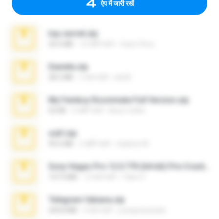
ऐप में जारी रखें
top secret.zip
20.6 MB
10 महीने पहले
Vasni Vhuo
Daniela.zip
28.2 MB
3 साल पहले
ela26
My Femboy Roommate Full Version.zip
62 KB
5 महीने पहले
Beau Collier
ouh!.zip
95.6 MB
2 महीने पहले
vladimir M.
Sony Vegas Pro 12.0.770 (64-bit) Pre-Cracked.zip
137.0 MB
12 साल पहले
Tales S.
Telegram fabiana.zip
244.8 MB
4 साल पहले
yrangravanatal