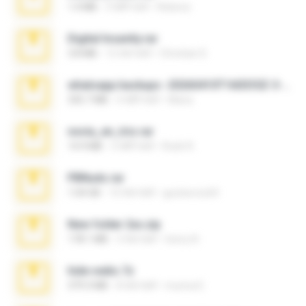
1.4 MB
3 महीने पहले
Rebeca
Digital Insanity.rar
3.8 MB
12 साल पहले
Christian D.
whatsapp backups -20260410T160335Z-3-001.zip
335.7 MB
4 महीने पहले
Maria
novia_en_trio.rar
14.9 MB
5 महीने पहले
Rodri R.
PBNuds.rar
1.04 GB
10 साल पहले
gustavocs64
New folder 2xx.zip
178.1 MB
3 साल पहले
henry N.
hide vedio.7z
379.3 MB
8 साल पहले
munna E.