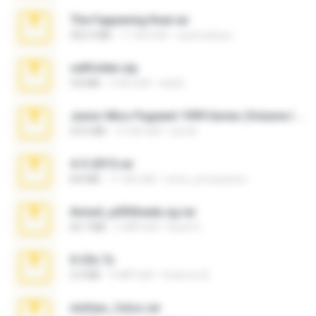
The Fappening final.rar
302.4 MB
11 साल पहले
raulmedinax
cellfolder.zip
9.8 MB
3 साल पहले
ela26
Junior Miss Pageant 1999 Series (Volume I Part I NC 6).7z
53.5 MB
12 साल पहले
luis M.
4-5-2015.rar
8.8 MB
11 साल पहले
extra_precautions
Anna4_yd3t0nada.sg.rar
60.7 MB
5 महीने पहले
Rodri R.
X-23x.7z
3.4 MB
9 महीने पहले
Federico B.
minhas_fotos.rar