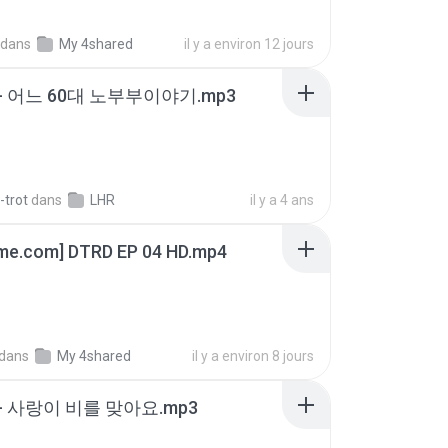
dans
My 4shared
il y a environ 12 jours
- 어느 60대 노부부이야기.mp3
-trot
dans
LHR
il y a 4 ans
ime.com] DTRD EP 04 HD.mp4
dans
My 4shared
il y a environ 8 jours
- 사랑이 비를 맞아요.mp3