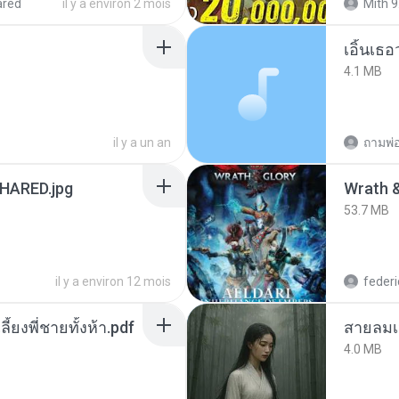
ared
il y a environ 2 mois
Mith 9
เอิ้นเธ
4.1 MB
il y a un an
ถามพ่
ARED.jpg
53.7 MB
il y a environ 12 mois
federi
ลี้ยงพี่ชายทั้งห้า.pdf
สายลมเ
4.0 MB