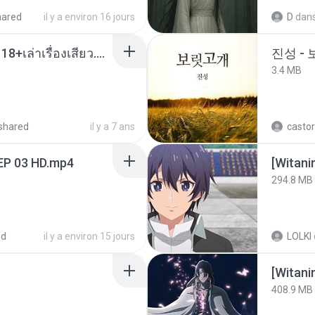
hared
il y a environ 16 jours
D
dan
เมียน้อยเหงา พาเสียวค่ะ18+เล่าเรื่องเสียว.mp3
진성 -
3.4 MB
shared
il y a 7 ans
castor
EP 03 HD.mp4
294.8 MB
ed
il y a environ 15 jours
LOLKI
[Witan
408.9 MB