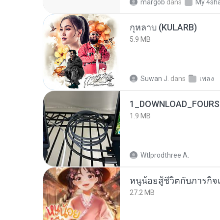
margob
dans
My 4sh
กุหลาบ (KULARB)
5.9 MB
Suwan J.
dans
เพลง
1_DOWNLOAD_FOURSH
1.9 MB
Wtlprodthree A.
หนูน้อยสู้ชีวิตกับภารกิจเ
27.2 MB