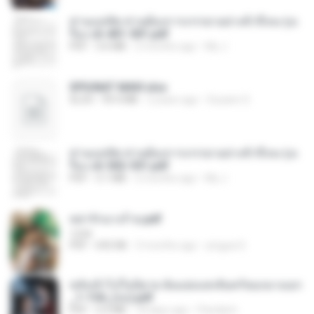
ท่านแม่ทัพ ท่านต้องการภรรยาอย่างข้าถึงจะรุ่งเ
รือง ch 401-501.pdf
PDF
3.6 MB
2 months ago
My J.
SPIUNAT MAVI.xlsx
XLSX
99.4 MB
2 years ago
Susann S.
ท่านแม่ทัพ ท่านต้องการภรรยาอย่างข้าถึงจะรุ่งเ
รือง ch 502-551.pdf
PDF
3.1 MB
2 months ago
My J.
หย่ารักนางร้าย.pdf
1234
PDF
692 KB
3 months ago
yingyai S.
หลังเข้าไปในนิยาย ฉันแย่งแสงจันทร์ของนางเอก
_1-154_(จบ).pdf
PDF
5.6 MB
18 days ago
Pandarin