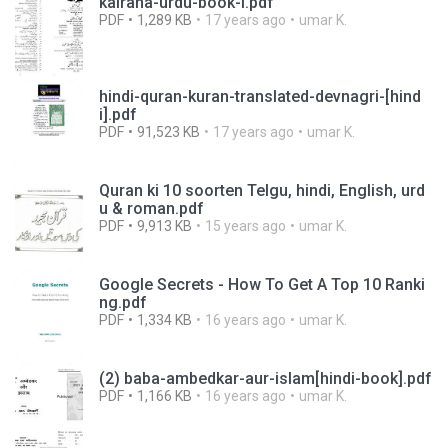
kairana-urdu-book-I.pdf
PDF
1,289 KB
17 years ago
umar K.
hindi-quran-kuran-translated-devnagri-[hind
i].pdf
PDF
91,523 KB
17 years ago
umar K.
Quran ki 10 soorten Telgu, hindi, English, urd
u & roman.pdf
PDF
9,913 KB
15 years ago
umar K.
Google Secrets - How To Get A Top 10 Ranki
ng.pdf
PDF
1,334 KB
16 years ago
umar K.
(2) baba-ambedkar-aur-islam[hindi-book].pdf
PDF
1,166 KB
16 years ago
umar K.