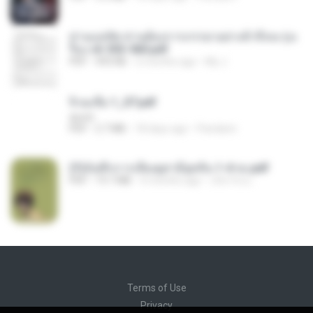
ท่านแม่ทัพ ท่านต้องการภรรยาอย่างข้าถึงจะรุ่งเ
รือง ch 553-560.pdf
PDF
493 KB
2 months ago
My J.
จิ่วฉงจื่อ 1_ST.pdf
decht
PDF
2.7 MB
18 days ago
Pandarin
(Y)บันทึกการเลี้ยงดูสามียุคหิน 1-4 จบ.pdf
PDF
19.7 MB
4 months ago
เลิฟ รักนะ
Terms of Use
Privacy