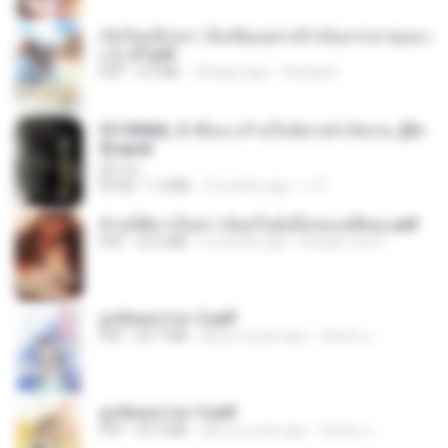
เกิดใหม่อีกครา อี๋เหนียงอย่างข้าเป็นภรรยาขุนนา
ง 2_ST.pdf
PDF
4.9 MB
18 days ago
Pandarin
3f1f85b8_ข้าคือนางร้ายในนิยายจำกัดเรท_[En
d].epub
君子生
EPUB
1.3 MB
3 months ago
เจ โ.
ข้ามมิติมาเป็นสาวน้อยในอุ้งมือของอดีตลุง.pdf
PDF
25.4 MB
3 months ago
Reader Lily O.
ฮูหยิuสุดป่วuฯ 2.pdf
PDF
64.7 MB
about a year ago
ณิชพน แ.
ฮูหยิuสุดป่วuฯ 3.pdf
PDF
65.3 MB
about a year ago
ณิชพน แ.