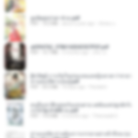
ฮูหยิuสุดป่วuฯ 4 จบ.pdf
PDF
72.5 MB
about a year ago
ณิชพน แ.
a6994762_9786160043507PDF.pdf
PDF
15.7 MB
3 months ago
อริยา ด.
[A Chu] การเกิดใหม่ของหมอหญิงเทวดา l ชายา
ท่านอ๋องปีศาจ [จบ].pdf
PDF
35.5 MB
18 days ago
Pandarin
คนอื่นเขาฝึกยุทธกันแทบตาย แต่ฉันแค่ปลูกผักก็เ
ก่งได้ Ep.0-600 จบ.pdf
PDF
19.0 MB
3 months ago
Theerasak G.
ท่านแม่ทัพ ท่านต้องการภรรยาอย่างข้าถึงจะรุ่งเ