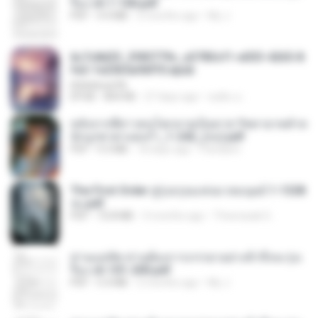
รือง ch 1-100.pdf
PDF
4.4 MB
2 months ago
My J.
6c7c8d33_3f85779c_e3783cf1-e033-4265-8
fe2-1e23b5a9dff0.epub
littlebbear96
EPUB
804 KB
27 days ago
ทอฝัน ม.
หลังจากพี่สาวคนโตกลายเป็นทาส รัชทายาทตำห
นักบูรพาตาแดงก่ำ_1-242_(จบ).pdf
PDF
9.3 MB
18 days ago
Pandarin
The First Order สู่รุ่งอรุณแห่งมวลมนุษย์ 1-1328
จบ.pdf
PDF
72.8 MB
3 months ago
Theerasak G.
ท่านแม่ทัพ ท่านต้องการภรรยาอย่างข้าถึงจะรุ่งเ
รือง ch 101-200.pdf
PDF
5.4 MB
2 months ago
My J.