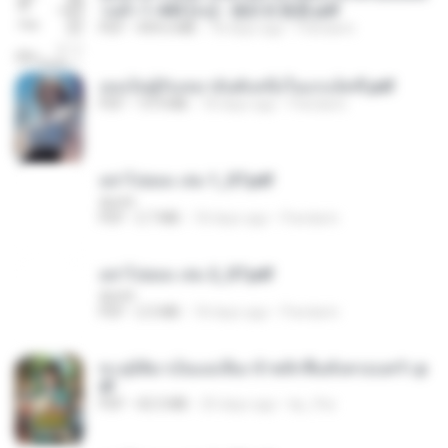
วนตัว 1-443 [จบ] - 揍趴长颈鹿.pdf
PDF
499.6 MB
18 days ago
Pandarin
เธอเป็นผู้รับเหมาอันดับหนึ่งในแกแล็คซี่.pdf
PDF
19.9 MB
18 days ago
Pandarin
อย่าไปยอม เล่ม 1_ST.pdf
decht
PDF
2.7 MB
18 days ago
Pandarin
อย่าไปยอม เล่ม 2_ST.pdf
decht
PDF
2.5 MB
18 days ago
Pandarin
ทะลุมิติมาเป็นแม่เลี้ยง ข้าพลิกฟื้นทั้งครอบครัว.p
df
PDF
42.5 MB
20 days ago
kp_fha