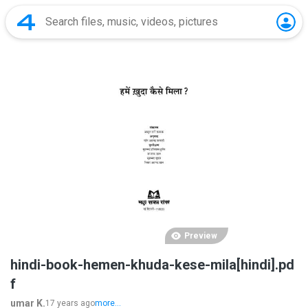
Preview
hindi-book-hemen-khuda-kese-mila[hindi].pd
f
umar K.
17 years ago
more...