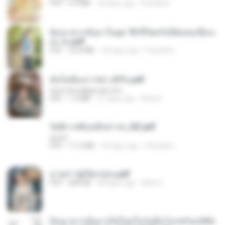
PDF
4.9 MB
18 days ago
Pandarin
ย้อนเวลากลับมาในยุค 70 ชีวิตครั้งนี้ฉันขอเลือกเ
อง จบ.pdf
PDF
32.8 MB
18 days ago
Pandarin
ฉันไม่ต้องการพร สุจิรัน.pdf
tanmobza@gmail.com
PDF
1.4 MB
27 days ago
Mob K.
รัตติกาลพิรุณสิบสารท_RZ.pdf
decht
PDF
11.5 MB
18 days ago
Pandarin
ม่ายสาวผู้เปียกปอน.pdf
PDF
684 KB
28 days ago
Mob K.
ย้อนเวลากลับมาเกิดใหม่ในวันสิ้นโลกพร้อมมิติส่