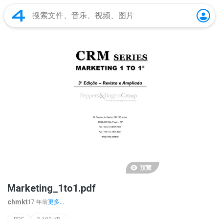
預覽
Marketing_1to1.pdf
chmkt
17 年前
更多...