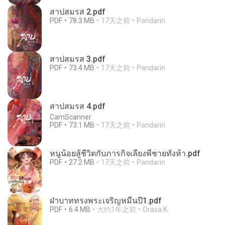
สาปสมรส 2.pdf
PDF
78.3 MB
17天之前
Pandarin
สาปสมรส 3.pdf
PDF
73.4 MB
17天之前
Pandarin
สาปสมรส 4.pdf
CamScanner
PDF
73.1 MB
17天之前
Pandarin
หนูน้อยสู้ชีวิตกับภารกิจเลี้ยงพี่ชายทั้งห้า.pdf
PDF
27.2 MB
17天之前
Pandarin
ฝ่าบาททรงพระเจริญหมื่นปี1.pdf
PDF
6.4 MB
大约1年之前
Orasa K.