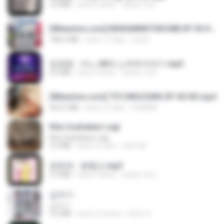
3.5 MB
hace 4 años
castor-trot
[Witanime.com] RKNGMNNTSRCMB EP 05 HD.mp4
186.0 MB
hace 17 días
LOLKI
임영웅 - 어느 60대 노부부이야기.mp3
4.6 MB
hace 4 años
castor-trot
[Witanime.com] TSTJWGCDMS EP 05 HD.mp4
423.2 MB
hace 10 días
DOMISR
Kita Usahakan Lagi
Kita Usahakan Lagi
3.3 MB
hace un año
Fazri M.
문희옥 - 평행선.mp3
2.9 MB
hace 4 años
castor-trot
갑자기
갑자기
3.0 MB
hace 2 meses
복희 박.