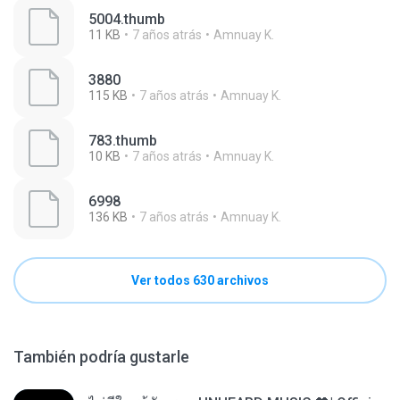
5004.thumb
11 KB
7 años atrás
Amnuay K.
3880
115 KB
7 años atrás
Amnuay K.
783.thumb
10 KB
7 años atrás
Amnuay K.
6998
136 KB
7 años atrás
Amnuay K.
Ver todos 630 archivos
También podría gustarle