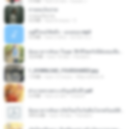
5.9 MB
hace un año
Suwan J.
สายลมเจ็บปวด
สายลมเจ็บปวด
4.0 MB
hace 8 meses
D
อยู่ที่ไหนก็คิดถึง - เมนทอล.mp3
4.2 MB
hace 2 años
มันไม้สาย ม.
ย้อนเวลากลับมาในยุค 70 ชีวิตครั้งนี้ฉันขอเลือกเอง จบ.pdf
32.8 MB
hace 18 días
Pandarin
1_DOWNLOAD_FOURSHARED.jpg
1.9 MB
hace 12 meses
Wtlprodthree A.
ฝ่าบาททรงพระเจริญหมื่นปี1.pdf
6.4 MB
hace un año
Orasa K.
ย้อนเวลากลับมาเกิดใหม่ในวันสิ้นโลกพร้อมมิติส่วนตัว 1-443 [จบ] - 揍趴长颈鹿.pdf
499.6 MB
hace 18 días
Pandarin