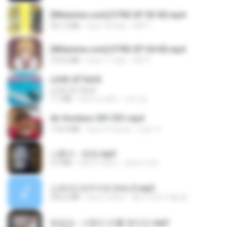
[Witanime.com] DTRD EP 03 HD.mp4
321.3 MB
hace 18 días
DRTY
[Witanime.com] DTRD EP 04 HD.mp4
279.0 MB
hace 11 días
DRTY
LOVE ATTACK
LOVE ATTACK
7.1 MB
hace un año
지빈 임.
Air Hostess S01 E01.mp4
174.4 MB
hace 3 meses
민호 이.
나훈아 - 영영.mp3
3.5 MB
hace 4 años
castor-trot
신유리) 유두자위 A to Z.mp3
256.6 MB
hace 2 años
좀비고4인커플 좀.
배금성 - 사랑이 비를 맞아요.mp3