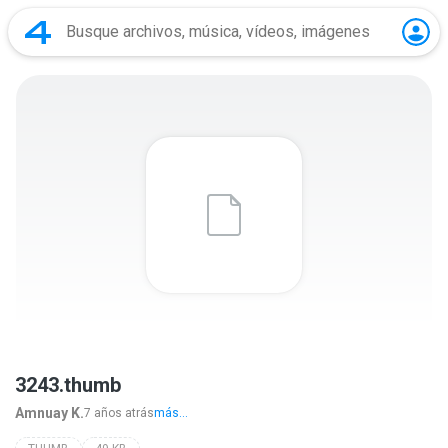
3243.thumb
Amnuay K.
7 años atrás
más...