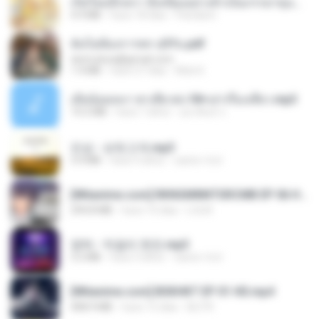
เกิดใหม่อีกครา อี๋เหนียงอย่างข้าเป็นภรรยาขุนนาง 1_ST.pdf
4.9 MB
hace 18 días
Pandarin
ฉันไม่ต้องการพร สุจิรัน.pdf
tanmobza@gmail.com
1.4 MB
hace 27 días
Mob K.
เมียน้อยเหงา พาเสียวค่ะ18+เล่าเรื่องเสียว.mp3
14.2 MB
hace 7 años
อมรพันธ์ จ.
진성 - 보릿고개.mp3
3.4 MB
hace 4 años
castor-trot
[Witanime.com] RKNGMNNTSRCMB EP 06 HD.mp4
294.8 MB
hace 10 días
LOLKI
영탁 - 막걸리 한잔.mp3
3.2 MB
hace 3 años
castor-trot
[Witanime.com] BSKHKT EP 01 HD.mp4
408.9 MB
hace 15 días
BLITR