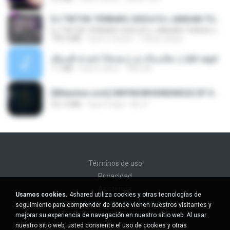
DJ TIKTOK TERBARU 2025🎵DJ JANGAN TUNGGU LAMA LAMA NANTI LAMA LAMA 🎵DJ SEDIA AKU SEBELUM HUJAN
DJ TIKTOK TERBARU 2025🎵DJ JANGAN TUNGGU LAMA LAMA NANTI LAMA LAMA 🎵DJ SEDIA AKU SEBELUM HUJAN
199.4 MB
hace 6 meses
Yahya Lahiya
เพื่อนพี่ ช่วยทำให้เสด ( เล่าเรื่องเสียว ) 201.mp3
7.1 MB
hace 6 años
TNP2 M.
[Witanime.com] HMYNGWHSNIDMS2S EP 05 HD.mp4
251.4 MB
hace 9 días
KILJY
Términos de uso
Privacidad
Asistencia
Usamos cookies.
4shared utiliza cookies y otras tecnologías de
No venda mi información personal
seguimiento para comprender de dónde vienen nuestros visitantes y
No comparta mi información personal
mejorar su experiencia de navegación en nuestro sitio web. Al usar
nuestro sitio web, usted consiente el uso de cookies y otras