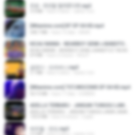
진성 - 천년을 빌려준다면.mp3
3.4 MB
hace 4 años
castor-trot
[Witanime.com] BT EP 04 HD.mp4
248.7 MB
hace 15 días
BAXK
KICAU MANIA - NDARBOY GENK x BANDITOZ YAOW 86 (OFFICIAL LYRIC VIDEO) GAS POL NDANGAK
KICAU MANIA - NDARBOY GENK x BANDITOZ YAOW 86 (OFFICIAL LYRIC VIDEO) GAS POL NDANGAK
8.9 MB
hace 3 meses
Rina P.
금잔디 - 오라버니.mp3
3.1 MB
hace 4 años
castor-trot
[Witanime.com] TSTJWGCDMS EP 04 HD.mp4
567.0 MB
hace 17 días
DOMISR
ADELLA TERBARU - JANGAN TUNGGU LAMA LAMA - GELAS RETAK - OM ADELLA FULL ALBUM TERBARU 2026
ADELLA TERBARU - JANGAN TUNGGU LAMA LAMA - GELAS RETAK - OM ADELLA FULL ALBUM TERBARU 2026
133.0 MB
hace 4 meses
Cuplis
박우철 - 연모.mp3
3.5 MB
hace 4 años
castor-trot