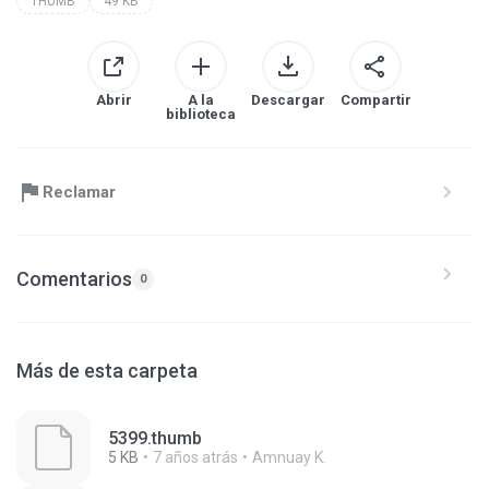
THUMB
49 KB
Abrir
A la
Descargar
Compartir
biblioteca
Reclamar
Comentarios
0
Más de esta carpeta
5399.thumb
5 KB
7 años atrás
Amnuay K.