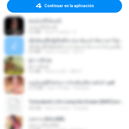
Continuar en la aplicación
ฉันมันก็ดีได้แค่นี้
ฉันมันก็ดีได้แค่นี้
4.2 MB
hace 9 meses
D
ເຊົາຮ້ອງເຖົ້າຊິເອົາທໍ່ໃດ (เซาฮ้องเถ้าสิเอาเท่าใด) ບຸນເກີດ ຫນູຫ່ວງ ft. ໂສພາ ຈຸນທະລາ
ເຊົາຮ້ອງເຖົ້າຊິເອົາທໍ່ໃດ (เซาฮ้องเถ้าสิเอาเท่าใด) ບຸນເກີດ ຫນູຫ່ວງ ft. ໂສພາ ຈຸນທະລາ
6.0 MB
hace 2 meses
But G.
ผู้บ่าวเสื้อปุ๋ย
ผู้บ่าวเสื้อปุ๋ย
5.2 MB
hace un año
Mith 9.
หนูน้อยสู้ชีวิตกับภารกิจเลี้ยงพี่ชายทั้งห้า.pdf
27.2 MB
hace 18 días
Pandarin
Tomodachi Life Living the Dream [NSP].torrent
252 KB
hace 2 meses
margob
กุหลาบ (KULARB)
กุหลาบ (KULARB)