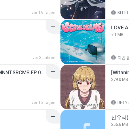
vor 16 Tagen
BLITR
LOVE 
7.1 MB
vor 3 Jahren
지빈 임
[Witanime.com] RKNGMNNTSRCMB EP 05 HD.mp4
[Witan
279.0 MB
vor 15 Tagen
DRTY
신유리) 
256.6 MB