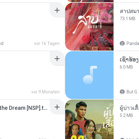
สาปสมร
73.1 MB
ed
vor 16 Tagen
Panda
6.0 MB
vor 9 Monaten
But G.
Tomodachi Life Living the Dream [NSP].torrent
ผู้บ่าวเสื
5.2 MB