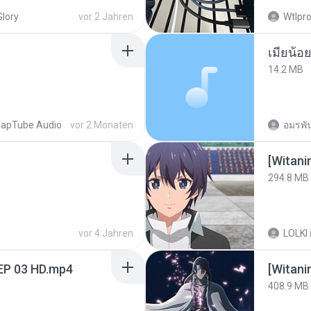
Glory
vor 2 Jahren
Wtlpro
14.2 MB
apTube Audio
vor 2 Monaten
อมรพัน
294.8 MB
vor 4 Jahren
LOLKI
EP 03 HD.mp4
[Witan
408.9 MB