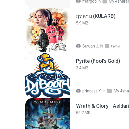
margob
in
My 4share
กุหลาบ (KULARB)
5.9 MB
Suwan J.
in
เพลง
Pyrite (Fool's Gold)
3.4 MB
princess Y.
in
My 4sha
53.7 MB