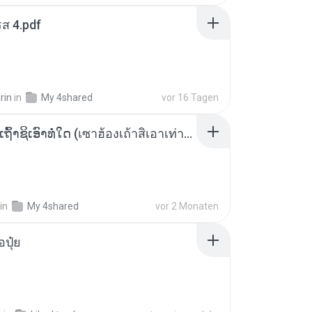
ส 4.pdf
rin
in
My 4shared
vor 16 Tagen
ເຊົາຮ້ອງເຖົ້າຊິເອົາທໍ່ໃດ (เซาฮ้องเถ้าสิเอาเท่าใด) ບຸນເກີດ ຫນູຫ່ວງ ft. ໂສພາ ຈຸນທະລາ
in
My 4shared
vor 2 Monaten
้อปุ๋ย