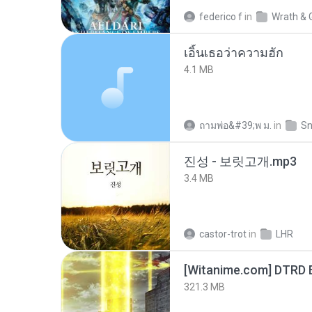
federico f
in
Wrath & 
เอิ้นเธอว่าความฮัก
4.1 MB
ถามพ่อ&#39;พ ม.
in
Sn
진성 - 보릿고개.mp3
3.4 MB
castor-trot
in
LHR
[Witanime.com] DTRD 
321.3 MB