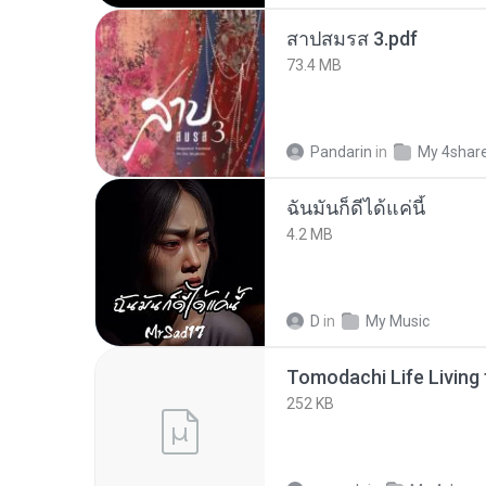
สาปสมรส 3.pdf
73.4 MB
Pandarin
in
My 4shar
ฉันมันก็ดีได้แค่นี้
4.2 MB
D
in
My Music
252 KB