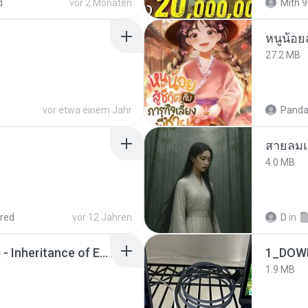
d
vor 2 Monaten
Mith 9
หนูน้อยส
27.2 MB
vor etwa einem Jahr
Panda
สายลมเ
4.0 MB
red
vor 12 Jahren
D
in
Wrath & Glory - Aeldari - Inheritance of Embers.pdf
1_DOW
1.9 MB