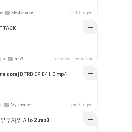
in
My 4shared
vor 13 Tagen
ATTACK
.
in
mp3
vor etwa einem Jahr
ime.com] DTRD EP 04 HD.mp4
in
My 4shared
vor 9 Tagen
유두자위 A to Z.mp3