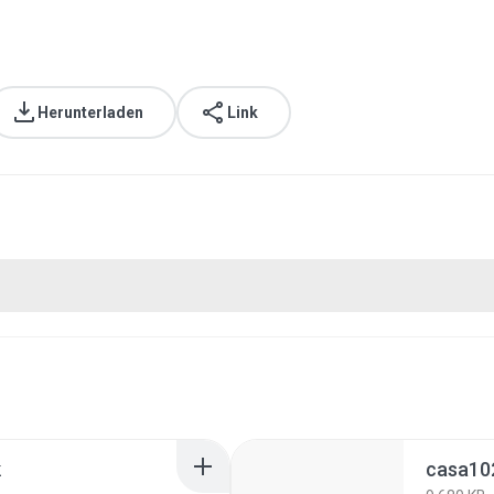
Herunterladen
Link
k
casa10