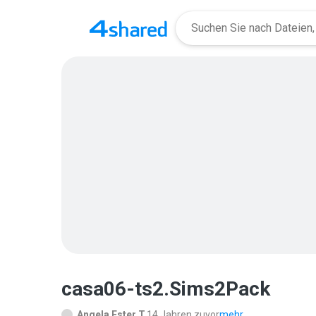
casa06-ts2.Sims2Pack
Angela Ester T.
14 Jahren zuvor
mehr...