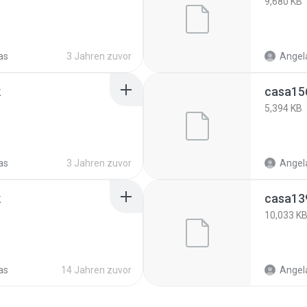
9,680 KB
as
3 Jahren zuvor
Angela
k
casa15
5,394 KB
as
3 Jahren zuvor
Angela
k
10,033 K
as
14 Jahren zuvor
Angela