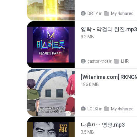
DRTY
in
My 4shared
영탁 - 막걸리 한잔.mp3
3.2 MB
castor-trot
in
LHR
186.0 MB
LOLKI
in
My 4shared
나훈아 - 영영.mp3
3.5 MB