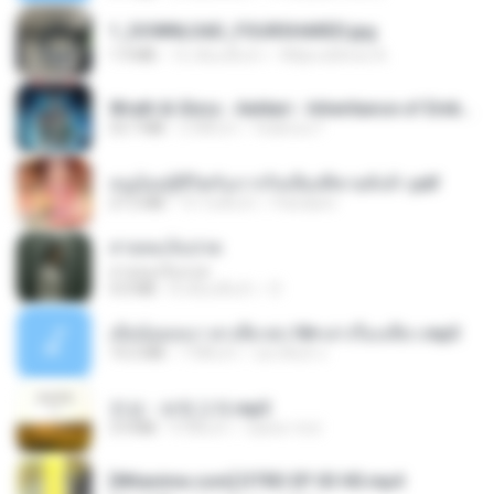
1_DOWNLOAD_FOURSHARED.jpg
1.9 MB
12 เดือนที่แล้ว
Wtlprodthree A.
Wrath & Glory - Aeldari - Inheritance of Embers.pdf
53.7 MB
2 ปีที่แล้ว
federico f
หนูน้อยสู้ชีวิตกับภารกิจเลี้ยงพี่ชายทั้งห้า.pdf
27.2 MB
15 วันที่แล้ว
Pandarin
สายลมเจ็บปวด
สายลมเจ็บปวด
4.0 MB
8 เดือนที่แล้ว
D
เมียน้อยเหงา พาเสียวค่ะ18+เล่าเรื่องเสียว.mp3
14.2 MB
7 ปีที่แล้ว
อมรพันธ์ จ.
진성 - 보릿고개.mp3
3.4 MB
4 ปีที่แล้ว
castor-trot
[Witanime.com] DTRD EP 03 HD.mp4