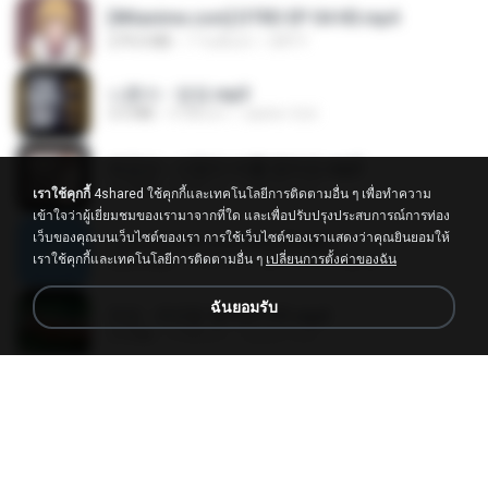
[Witanime.com] DTRD EP 04 HD.mp4
279.0 MB
7 วันที่แล้ว
DRTY
나훈아 - 영영.mp3
3.5 MB
4 ปีที่แล้ว
castor-trot
배금성 - 사랑이 비를 맞아요.mp3
3.5 MB
3 ปีที่แล้ว
castor-trot
เราใช้คุกกี้
4shared ใช้คุกกี้และเทคโนโลยีการติดตามอื่น ๆ เพื่อทำความ
เข้าใจว่าผู้เยี่ยมชมของเรามาจากที่ใด และเพื่อปรับปรุงประสบการณ์การท่อง
เว็บของคุณบนเว็บไซต์ของเรา การใช้เว็บไซต์ของเราแสดงว่าคุณยินยอมให้
신유리) 유두자위 A to Z.mp3
เราใช้คุกกี้และเทคโนโลยีการติดตามอื่น ๆ
เปลี่ยนการตั้งค่าของฉัน
256.6 MB
2 ปีที่แล้ว
좀비고4인커플 좀.
ฉันยอมรับ
진성 - 천년을 빌려준다면.mp3
3.4 MB
4 ปีที่แล้ว
castor-trot
Kita Usahakan Lagi
Kita Usahakan Lagi
3.3 MB
ประมาณหนึ่งปีที่แล้ว
Fazri M.
DJ TIKTOK TERBARU 2025🎵DJ JANGAN TUNGGU LAMA LAMA NANTI LAMA LAMA 🎵DJ SEDIA AKU SEBELUM HUJAN
DJ TIKTOK TERBARU 2025🎵DJ JANGAN TUNGGU LAMA LAMA NANTI LAMA LAMA 🎵DJ SEDIA AKU SEBELUM HUJAN