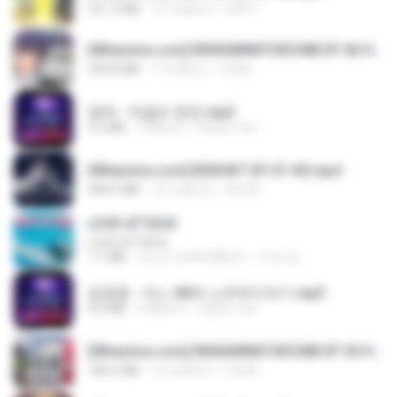
321.3 MB
15 วันที่แล้ว
DRTY
[Witanime.com] RKNGMNNTSRCMB EP 06 HD.mp4
294.8 MB
7 วันที่แล้ว
LOLKI
영탁 - 막걸리 한잔.mp3
3.2 MB
3 ปีที่แล้ว
castor-trot
[Witanime.com] BSKHKT EP 01 HD.mp4
408.9 MB
12 วันที่แล้ว
BLITR
LOVE ATTACK
LOVE ATTACK
7.1 MB
ประมาณหนึ่งปีที่แล้ว
지빈 임.
임영웅 - 어느 60대 노부부이야기.mp3
4.6 MB
4 ปีที่แล้ว
castor-trot
[Witanime.com] RKNGMNNTSRCMB EP 05 HD.mp4
186.0 MB
14 วันที่แล้ว
LOLKI