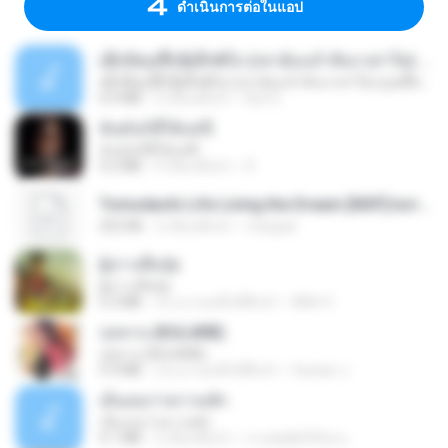
ดำเนินการต่อในแอป
ເຊົາຮ້ອງເຖົ້າຊິເອົາທໍ່ໃດ (เซาฮ้องเถ้าสิเอาเท่าใด) ບຸນເກີດ ຫນູຫ່ວງ ft. ໂສພາ ຈຸນທະລາ
ເຊົາຮ້ອງເຖົ້າຊິເອົາທໍ່ໃດ (เซาฮ้องเถ้าสิเอาเท่าใด) ບຸນເກີດ ຫນູຫ່ວງ ft. ໂສພາ ຈຸນທະລາ
6.0 MB
2 เดือนที่แล้ว
But G.
ฉันมันก็ดีได้แค่นี้
ฉันมันก็ดีได้แค่นี้
4.2 MB
9 เดือนที่แล้ว
D
Tomodachi Life Living the Dream [NSP].torrent
252 KB
2 เดือนที่แล้ว
margob
ผู้บ่าวเสื้อปุ๋ย
ผู้บ่าวเสื้อปุ๋ย
5.2 MB
ประมาณหนึ่งปีที่แล้ว
Mith 9.
กุหลาบ (KULARB)
กุหลาบ (KULARB)
5.9 MB
ประมาณหนึ่งปีที่แล้ว
Suwan J.
เอิ้นเธอว่าความฮัก
เอิ้นเธอว่าความฮัก
4.1 MB
2 เดือนที่แล้ว
ถามพ่อ&#39;พ ม.