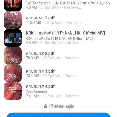
ไม่มีใครรู้ตัวเรา– UNHEARD MUSIC 🖤| Official Lyric Video | เพลงสู้ชีวิต
4.8 MB
3 เดือนที่แล้ว
Peeraya L.
สาปสมรส 1.pdf
112.4 MB
15 วันที่แล้ว
Pandarin
KRK - เธอทิ้งฉันไว้ Ft.N/A , HK [Official MV]
KRK - เธอทิ้งฉันไว้ Ft.N/A , HK [Official MV]
4.6 MB
8 เดือนที่แล้ว
นวมินทร์
สาปสมรส 2.pdf
78.3 MB
15 วันที่แล้ว
Pandarin
สาปสมรส 3.pdf
73.4 MB
15 วันที่แล้ว
Pandarin
สาปสมรส 4.pdf
CamScanner
73.1 MB
15 วันที่แล้ว
Pandarin
มีไฟล์ซ่อนอยู่อีก