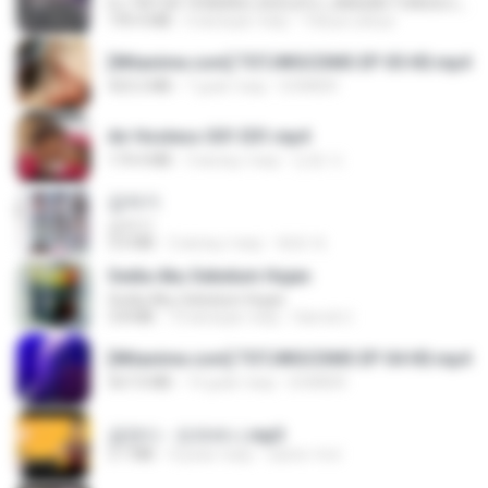
DJ TIKTOK TERBARU 2025🎵DJ JANGAN TUNGGU LAMA LAMA NANTI LAMA LAMA 🎵DJ SEDIA AKU SEBELUM HUJAN
199.4 MB
6 місяців тому
Yahya Lahiya
[Witanime.com] TSTJWGCDMS EP 05 HD.mp4
423.2 MB
7 днів тому
DOMISR
Air Hostess S01 E01.mp4
174.4 MB
3 місяці тому
민호 이.
갑자기
갑자기
3.0 MB
2 місяці тому
복희 박.
Sedia Aku Sebelum Hujan
Sedia Aku Sebelum Hujan
3.8 MB
10 місяців тому
Hamdi U.
[Witanime.com] TSTJWGCDMS EP 04 HD.mp4
567.0 MB
14 днів тому
DOMISR
금잔디 - 오라버니.mp3
3.1 MB
4 роки тому
castor-trot