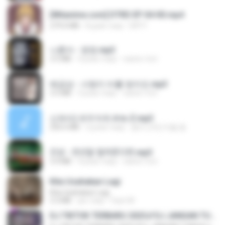
[Witanime.com] DTRD EP 04 HD.mp4
279.0 MB
8 днів тому
DRTY
나훈아 - 영영.mp3
3.5 MB
4 роки тому
castor-trot
배금성 - 사랑이 비를 맞아요.mp3
3.5 MB
3 роки тому
castor-trot
신유리) 유두자위 A to Z.mp3
256.6 MB
2 роки тому
좀비고4인커플 좀.
진성 - 천년을 빌려준다면.mp3
3.4 MB
4 роки тому
castor-trot
Kita Usahakan Lagi
Kita Usahakan Lagi
3.3 MB
рік тому
Fazri M.
DJ TIKTOK TERBARU 2025🎵DJ JANGAN TUNGGU LAMA LAMA NANTI LAMA LAMA 🎵DJ SEDIA AKU SEBELUM HUJAN