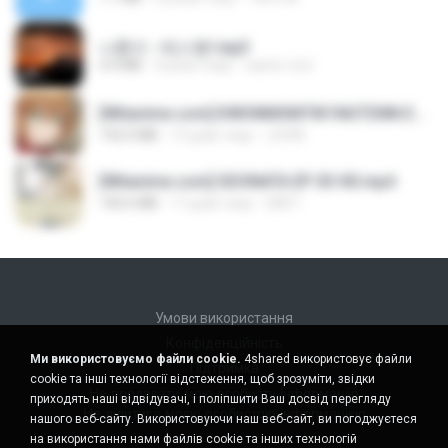
나훈아 - 테스형!.mp3
4.4 MB
4 роки тому
castor-trot
[Witanime.com] KWONMSNITIK1NGTDNN EP 04 HD.mp4
192.0 MB
13 днів тому
JUVIA
[Witanime.com] SDONATA EP 03 HD.mp4
140.6 MB
17 днів тому
GRET
Умови використання
Конфіденційність
Ми використовуємо файли cookie.
4shared використовує файли
Підтримка
cookie та інші технології відстеження, щоб зрозуміти, звідки
Не продавати мою особисту інформацію
приходять наші відвідувачі, і поліпшити Ваш досвід перегляду
Не ділитися моєю особистою інформацією
нашого веб-сайту. Використовуючи наш веб-сайт, ви погоджуєтеся
на використання нами файлів cookie та інших технологій