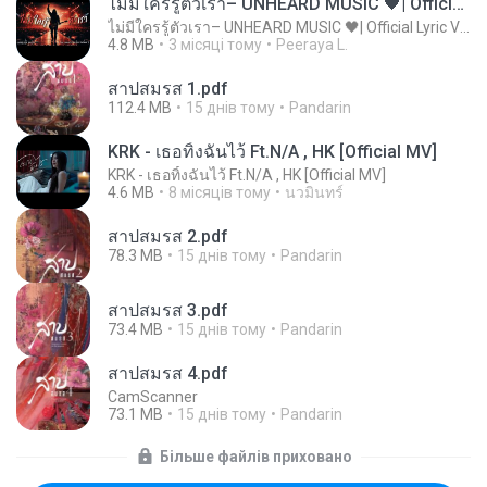
ไม่มีใครรู้ตัวเรา– UNHEARD MUSIC 🖤| Official Lyric Video | เพลงสู้ชีวิต
ไม่มีใครรู้ตัวเรา– UNHEARD MUSIC 🖤| Official Lyric Video | เพลงสู้ชีวิต
4.8 MB
3 місяці тому
Peeraya L.
สาปสมรส 1.pdf
112.4 MB
15 днів тому
Pandarin
KRK - เธอทิ้งฉันไว้ Ft.N/A , HK [Official MV]
KRK - เธอทิ้งฉันไว้ Ft.N/A , HK [Official MV]
4.6 MB
8 місяців тому
นวมินทร์
สาปสมรส 2.pdf
78.3 MB
15 днів тому
Pandarin
สาปสมรส 3.pdf
73.4 MB
15 днів тому
Pandarin
สาปสมรส 4.pdf
CamScanner
73.1 MB
15 днів тому
Pandarin
Більше файлів приховано