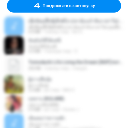
Продовжити в застосунку
ເຊົາຮ້ອງເຖົ້າຊິເອົາທໍ່ໃດ (เซาฮ้องเถ้าสิเอาเท่าใด) ບຸນເກີດ ຫນູຫ່ວງ ft. ໂສພາ ຈຸນທະລາ
ເຊົາຮ້ອງເຖົ້າຊິເອົາທໍ່ໃດ (เซาฮ้องเถ้าสิเอาเท่าใด) ບຸນເກີດ ຫນູຫ່ວງ ft. ໂສພາ ຈຸນທະລາ
6.0 MB
2 місяці тому
But G.
ฉันมันก็ดีได้แค่นี้
ฉันมันก็ดีได้แค่นี้
4.2 MB
9 місяців тому
D
Tomodachi Life Living the Dream [NSP].torrent
252 KB
2 місяці тому
margob
ผู้บ่าวเสื้อปุ๋ย
ผู้บ่าวเสื้อปุ๋ย
5.2 MB
рік тому
Mith 9.
กุหลาบ (KULARB)
กุหลาบ (KULARB)
5.9 MB
рік тому
Suwan J.
เอิ้นเธอว่าความฮัก
เอิ้นเธอว่าความฮัก