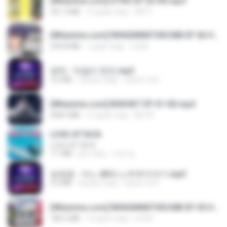
[Witanime.com] DTRD EP 03 HD.mp4
321.3 MB
15 днів тому
DRTY
[Witanime.com] RKNGMNNTSRCMB EP 06 HD.mp4
294.8 MB
7 днів тому
LOLKI
영탁 - 막걸리 한잔.mp3
3.2 MB
3 роки тому
castor-trot
[Witanime.com] BSKHKT EP 01 HD.mp4
408.9 MB
12 днів тому
BLITR
LOVE ATTACK
LOVE ATTACK
7.1 MB
рік тому
지빈 임.
임영웅 - 어느 60대 노부부이야기.mp3
4.6 MB
4 роки тому
castor-trot
[Witanime.com] RKNGMNNTSRCMB EP 05 HD.mp4
186.0 MB
14 днів тому
LOLKI