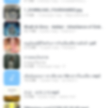
4.1 MB
2 місяці тому
ถามพ่อ&#39;พ ม.
1_DOWNLOAD_FOURSHARED.jpg
1.9 MB
12 місяців тому
Wtlprodthree A.
Wrath & Glory - Aeldari - Inheritance of Embers.pdf
53.7 MB
2 роки тому
federico f
หนูน้อยสู้ชีวิตกับภารกิจเลี้ยงพี่ชายทั้งห้า.pdf
27.2 MB
15 днів тому
Pandarin
สายลมเจ็บปวด
สายลมเจ็บปวด
4.0 MB
8 місяців тому
D
เมียน้อยเหงา พาเสียวค่ะ18+เล่าเรื่องเสียว.mp3
14.2 MB
7 років тому
อมรพันธ์ จ.
진성 - 보릿고개.mp3
3.4 MB
4 роки тому
castor-trot