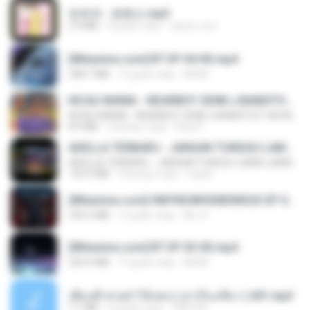
문희옥 - 평행선.mp3
2.9 MB
4 роки тому
castor-trot
[Witanime.com] BT EP 04 HD.mp4
248.7 MB
12 днів тому
BAXK
KICAU MANIA - NDARBOY GENK x BANDITOZ YAOW 86 (OFFICIAL LYRIC VIDEO) GAS POL NDANGAK
KICAU MANIA - NDARBOY GENK x BANDITOZ YAOW 86 (OFFICIAL LYRIC VIDEO) GAS POL NDANGAK
8.9 MB
3 місяці тому
Rina P.
ADELLA TERBARU - JANGAN TUNGGU LAMA LAMA - GELAS RETAK - OM ADELLA FULL ALBUM TERBARU 2026
ADELLA TERBARU - JANGAN TUNGGU LAMA LAMA - GELAS RETAK - OM ADELLA FULL ALBUM TERBARU 2026
133.0 MB
4 місяці тому
Cuplis
[Witanime.com] HMYNGWHSNIDMS2S EP 04 HD.mp4
235.5 MB
12 днів тому
KILJY
[Witanime.com] BT EP 03 HD.mp4
250.0 MB
19 днів тому
BAXK
เพื่อนพี่ ช่วยทำให้เสด ( เล่าเรื่องเสียว ) 201.mp3
7.1 MB
6 років тому
TNP2 M.