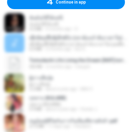
Continue in app
ฉันมันก็ดีได้แค่นี้
ฉันมันก็ดีได้แค่นี้
4.2 MB
9 months ago
D
ເຊົາຮ້ອງເຖົ້າຊິເອົາທໍ່ໃດ (เซาฮ้องเถ้าสิเอาเท่าใด) ບຸນເກີດ ຫນູຫ່ວງ ft. ໂສພາ ຈຸນທະລາ
ເຊົາຮ້ອງເຖົ້າຊິເອົາທໍ່ໃດ (เซาฮ้องเถ้าสิเอาเท่าใด) ບຸນເກີດ ຫນູຫ່ວງ ft. ໂສພາ ຈຸນທະລາ
6.0 MB
2 months ago
But G.
Tomodachi Life Living the Dream [NSP].torrent
252 KB
2 months ago
margob
ผู้บ่าวเสื้อปุ๋ย
ผู้บ่าวเสื้อปุ๋ย
5.2 MB
about a year ago
Mith 9.
กุหลาบ (KULARB)
กุหลาบ (KULARB)
5.9 MB
about a year ago
Suwan J.
หนูน้อยสู้ชีวิตกับภารกิจเลี้ยงพี่ชายทั้งห้า.pdf
27.2 MB
17 days ago
Pandarin