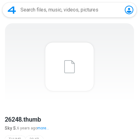
26248.thumb
Sky S.
6 years ago
more...