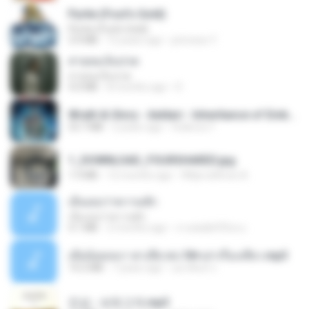
Pyrite (Fool's Gold)
Pyrite (Fool's Gold)
3.4 MB
12 years ago
princess Y.
สายลมเจ็บปวด
สายลมเจ็บปวด
4.0 MB
8 months ago
D
Wrath & Glory - Aeldari - Inheritance of Embers.pdf
53.7 MB
2 years ago
federico f
1_DOWNLOAD_FOURSHARED.jpg
1.9 MB
12 months ago
Wtlprodthree A.
เอิ้นเธอว่าความฮัก
เอิ้นเธอว่าความฮัก
4.1 MB
2 months ago
ถามพ่อ&#39;พ ม.
เมียน้อยเหงา พาเสียวค่ะ18+เล่าเรื่องเสียว.mp3
14.2 MB
7 years ago
อมรพันธ์ จ.
진성 - 보릿고개.mp3