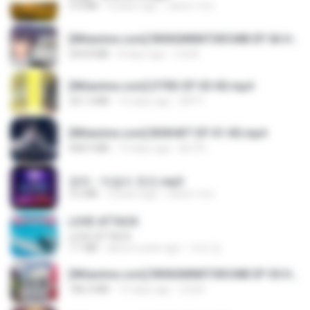
3.4 MB
4 years ago
castor-trot
[Witanime.com] RKNGMNNTSRCMB EP 06 HD.mp4
294.8 MB
8 days ago
LOLKI
[Witanime.com] DTRD EP 03 HD.mp4
321.3 MB
16 days ago
DRTY
[Witanime.com] BSKHKT EP 01 HD.mp4
408.9 MB
13 days ago
BLITR
영탁 - 막걸리 한잔.mp3
3.2 MB
3 years ago
castor-trot
LOVE ATTACK
LOVE ATTACK
7.1 MB
about a year ago
지빈 임.
[Witanime.com] RKNGMNNTSRCMB EP 05 HD.mp4
186.0 MB
15 days ago
LOLKI