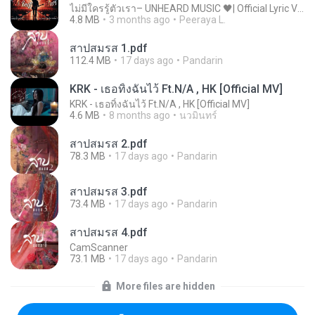
ไม่มีใครรู้ตัวเรา– UNHEARD MUSIC 🖤| Official Lyric Video | เพลงสู้ชีวิต
4.8 MB
3 months ago
Peeraya L.
สาปสมรส 1.pdf
112.4 MB
17 days ago
Pandarin
KRK - เธอทิ้งฉันไว้ Ft.N/A , HK [Official MV]
KRK - เธอทิ้งฉันไว้ Ft.N/A , HK [Official MV]
4.6 MB
8 months ago
นวมินทร์
สาปสมรส 2.pdf
78.3 MB
17 days ago
Pandarin
สาปสมรส 3.pdf
73.4 MB
17 days ago
Pandarin
สาปสมรส 4.pdf
CamScanner
73.1 MB
17 days ago
Pandarin
More files are hidden