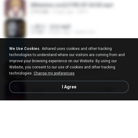
[Witanime.com] DTRD EP 04 HD.mp4
279.0 MB
9 days ago
DRTY
나훈아 - 영영.mp3
3.5 MB
4 years ago
castor-trot
신유리) 유두자위 A to Z.mp3
We Use Cookies.
4shared uses cookies and other tracking
256.6 MB
2 years ago
좀비고4인커플 좀.
technologies to understand where our visitors are coming from and
improve your browsing experience on our Website. By using our
Website, you consent to our use of cookies and other tracking
배금성 - 사랑이 비를 맞아요.mp3
technologies.
Change my preferences
3.5 MB
4 years ago
castor-trot
I Agree
임영웅 - 어느 60대 노부부이야기.mp3
4.6 MB
4 years ago
castor-trot
Air Hostess S01 E01.mp4
174.4 MB
3 months ago
민호 이.
진성 - 천년을 빌려준다면.mp3
3.4 MB
4 years ago
castor-trot