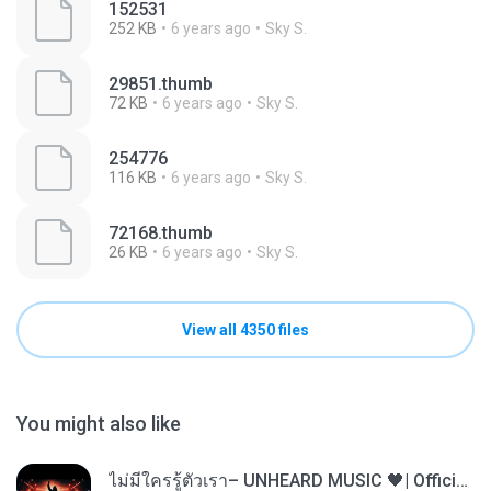
152531
252 KB
6 years ago
Sky S.
29851.thumb
72 KB
6 years ago
Sky S.
254776
116 KB
6 years ago
Sky S.
72168.thumb
26 KB
6 years ago
Sky S.
View all 4350 files
You might also like
ไม่มีใครรู้ตัวเรา– UNHEARD MUSIC 🖤| Official Lyric Video | เพลงสู้ชีวิต