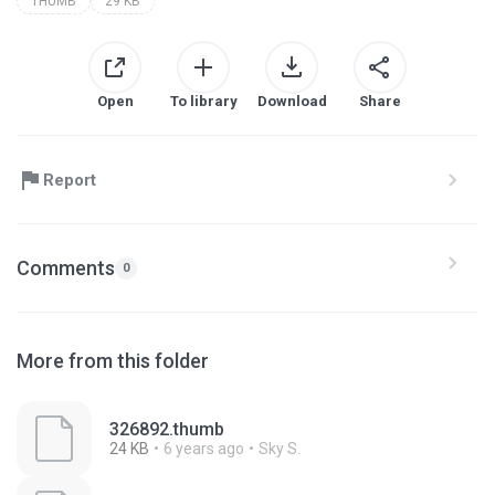
THUMB
29 KB
Open
To library
Download
Share
Report
Comments
0
More from this folder
326892.thumb
24 KB
6 years ago
Sky S.