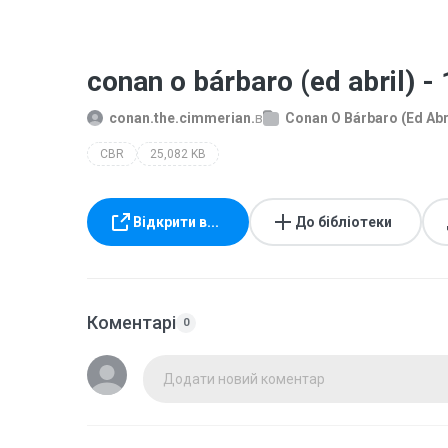
conan o bárbaro (ed abril) -
conan.the.cimmerian.
в
Conan O Bárbaro (Ed Abr
CBR
25,082 KB
Відкрити в...
До бібліотеки
Коментарі
0
Додати новий коментар