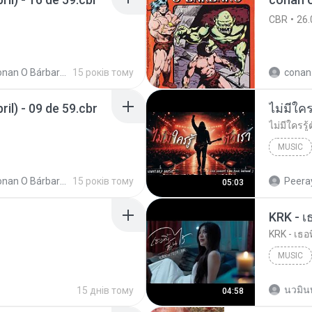
CBR
26.
Conan O Bárbaro (Ed Abril)
15 років тому
il) - 09 de 59.cbr
MUSIC
UNHEARD
Conan O Bárbaro (Ed Abril)
15 років тому
Peeray
05:03
KRK - เธ
KRK - เธอท
MUSIC
KRK Mus
นวมิน
15 днів тому
04:58