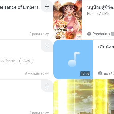
heritance of Embers.
หนูน้อยสู้ชีวิ
PDF
27.2 MB
2 роки тому
Pandarin
в
ยลมเจ็บปวด
2025
็บปวด
8 місяців тому
อมรพัน
10:20
4 роки тому