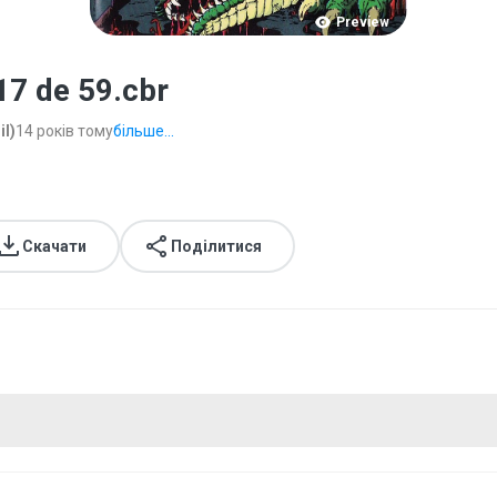
Preview
 17 de 59.cbr
il)
14 років тому
більше...
Скачати
Поділитися