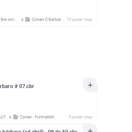
merian.barbarian
в
Conan O Bárbaro (Ed Abril)
14 років тому
rbaro # 07.cbr
27 ..
в
Conan - Formatinho - Abril
9 років тому
 bárbaro (ed abril) - 08 de 59.cbr