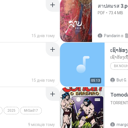
สาปสมรส 3.p
PDF
73.4 MB
15 днів тому
Pandarin
в
BK NOU
But G.
15 днів тому
05:13
TORREN
2025
MrSad17
9 місяців тому
marg