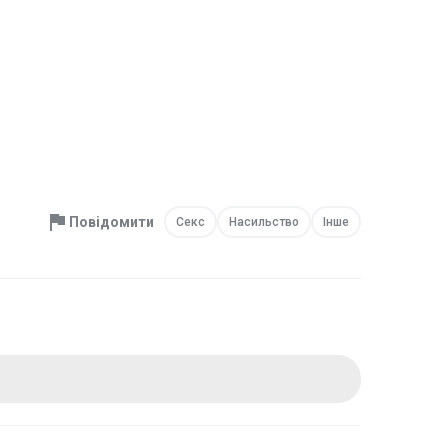
Повідомити
Секс
Насильство
Інше