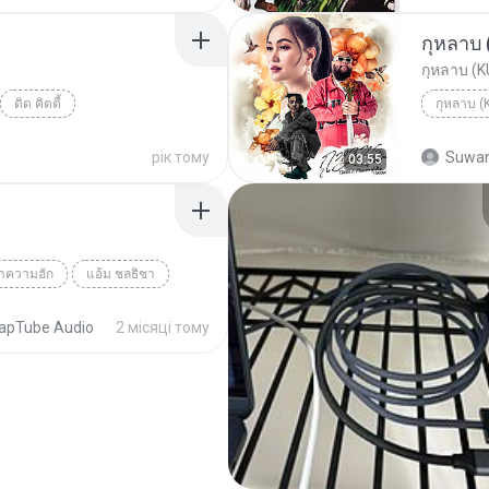
กุหลาบ
กุหลาบ (
ดิด คิตตี้
กุหลาบ 
рік тому
Suwan
03:55
ว่าความฮัก
แอ้ม ชลธิชา
apTube Audio
2 місяці тому