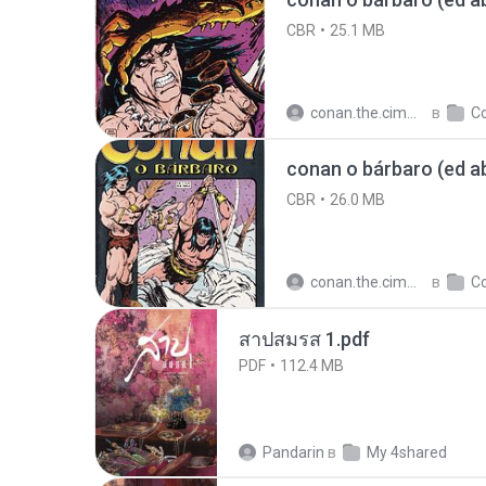
CBR
25.1 MB
conan.the.cimmerian.barbarian
в
conan o bárbaro (ed abr
CBR
26.0 MB
conan.the.cimmerian.barbarian
в
สาปสมรส 1.pdf
PDF
112.4 MB
Pandarin
в
My 4shared