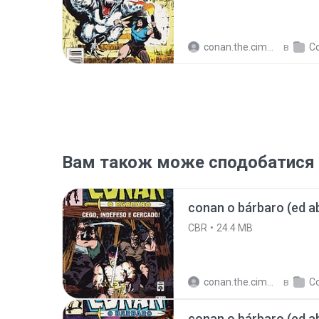
conan.the.cimmerian.barbarian
в
Con
Вам також може сподобатися
conan o bárbaro (ed abr
CBR
24.4 MB
conan.the.cimmerian.barbarian
в
conan o bárbaro (ed abr