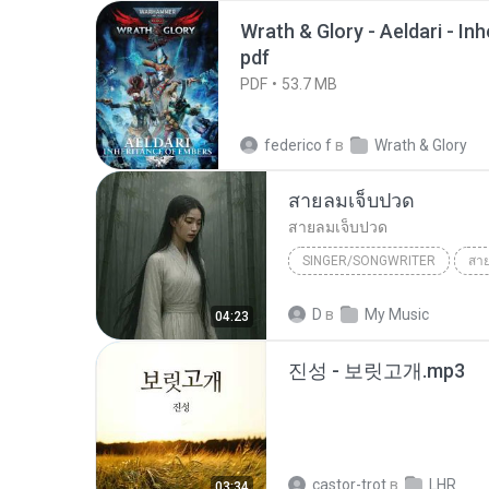
Wrath & Glory - Aeldari - In
pdf
PDF
53.7 MB
federico f
в
Wrath & Glory
สายลมเจ็บปวด
สายลมเจ็บปวด
SINGER/SONGWRITER
สา
Hmong Sad Song
สายลมเจ
D
в
My Music
04:23
SINGER/SONGWRITER
진성 - 보릿고개.mp3
castor-trot
в
LHR
03:34