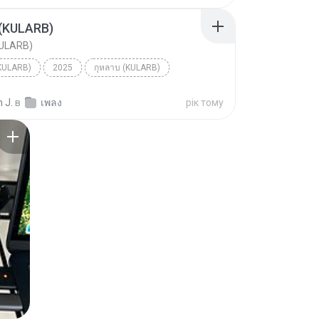
 (KULARB)
KULARB)
(KULARB)
2025
กุหลาบ (KULARB)
F.HERO Ft. ก้านตอง ทุ่งเงิน x Saran
 J.
в
เพลง
рік тому