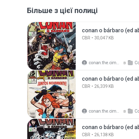
Більше з цієї полиці
conan o bárbaro (ed abr
CBR
30,047 KB
conan.the.cimmerian.barbarian
в
Con
conan o bárbaro (ed abr
CBR
26,339 KB
conan.the.cimmerian.barbarian
в
Con
conan o bárbaro (ed abr
CBR
26,138 KB