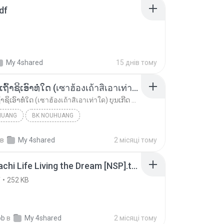
df
My 4shared
15 днів тому
ເຊົາຮ້ອງເຖົ້າຊິເອົາທໍ່ໃດ (เซาฮ้องเถ้าสิเอาเท่าใด) ບຸນເກີດ ຫນູຫ່ວງ ft. ໂສພາ ຈຸນທະລາ
ເຊົາຮ້ອງເຖົ້າຊິເອົາທໍ່ໃດ (เซาฮ้องเถ้าสิเอาเท่าใด) ບຸນເກີດ ຫນູຫ່ວງ ft. ໂສພາ ຈຸນທະລາ
HUANG
BK NOUHUANG
ເຊົາຮ້ອງເຖົ້າຊິເອົາທໍ່ໃດ (เซาฮ้องเถ้าสิเอาเท่าใด)...
в
My 4shared
2 місяці тому
Tomodachi Life Living the Dream [NSP].torrent
T
252 KB
ob
в
My 4shared
2 місяці тому