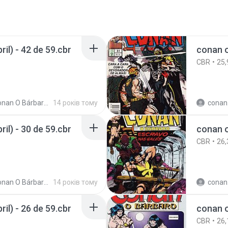
il) - 42 de 59.cbr
conan o
CBR
25,
an O Bárbaro (Ed Abril)
14 років тому
conan.the.cim
il) - 30 de 59.cbr
conan o
CBR
26,
an O Bárbaro (Ed Abril)
14 років тому
conan.the.cim
il) - 26 de 59.cbr
conan o
CBR
26,