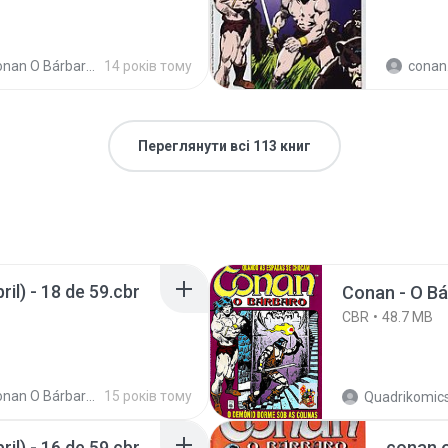
an O Bárbaro (Ed Abril)
14 років тому
conan.the.cim
Переглянути всі 113 книг
il) - 18 de 59.cbr
Conan - O Bá
CBR
48.7 MB
Conan O Bárbaro (Ed Abril)
15 років тому
Quadrikomics
il) - 16 de 59.cbr
conan o