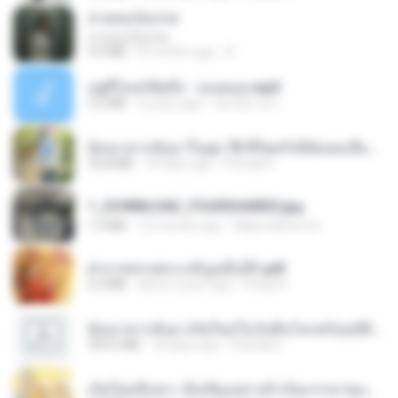
สายลมเจ็บปวด
สายลมเจ็บปวด
4.0 MB
8 months ago
D
อยู่ที่ไหนก็คิดถึง - เมนทอล.mp3
4.2 MB
2 years ago
มันไม้สาย ม.
ย้อนเวลากลับมาในยุค 70 ชีวิตครั้งนี้ฉันขอเลือกเอง จบ.pdf
32.8 MB
18 days ago
Pandarin
1_DOWNLOAD_FOURSHARED.jpg
1.9 MB
12 months ago
Wtlprodthree A.
ฝ่าบาททรงพระเจริญหมื่นปี1.pdf
6.4 MB
about a year ago
Orasa K.
ย้อนเวลากลับมาเกิดใหม่ในวันสิ้นโลกพร้อมมิติส่วนตัว 1-443 [จบ] - 揍趴长颈鹿.pdf
499.6 MB
18 days ago
Pandarin
เกิดใหม่อีกครา อี๋เหนียงอย่างข้าเป็นภรรยาขุนนาง 1_ST.pdf