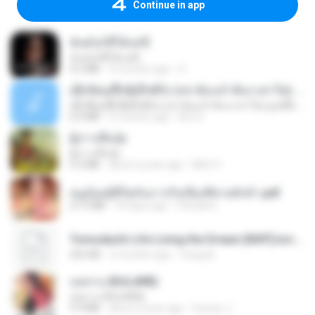
Continue in app
ฉันมันก็ดีได้แค่นี้
ฉันมันก็ดีได้แค่นี้
4.2 MB
9 months ago
D
ເຊົາຮ້ອງເຖົ້າຊິເອົາທໍ່ໃດ (เซาฮ้องเถ้าสิเอาเท่าใด) ບຸນເກີດ ຫນູຫ່ວງ ft. ໂສພາ ຈຸນທະລາ
ເຊົາຮ້ອງເຖົ້າຊິເອົາທໍ່ໃດ (เซาฮ้องเถ้าสิเอาเท่าใด) ບຸນເກີດ ຫນູຫ່ວງ ft. ໂສພາ ຈຸນທະລາ
6.0 MB
2 months ago
But G.
ผู้บ่าวเสื้อปุ๋ย
ผู้บ่าวเสื้อปุ๋ย
5.2 MB
about a year ago
Mith 9.
หนูน้อยสู้ชีวิตกับภารกิจเลี้ยงพี่ชายทั้งห้า.pdf
27.2 MB
18 days ago
Pandarin
Tomodachi Life Living the Dream [NSP].torrent
252 KB
2 months ago
margob
กุหลาบ (KULARB)
กุหลาบ (KULARB)
5.9 MB
about a year ago
Suwan J.