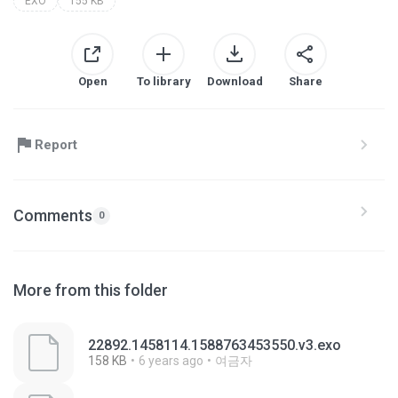
EXO
155 KB
Open
To library
Download
Share
Report
Comments
0
More from this folder
22892.1458114.1588763453550.v3.exo
158 KB
6 years ago
여금자