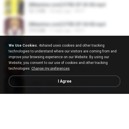
[Witanime.com] DTRD EP 03 HD.mp4
321.3 MB
18 days ago
DRTY
[Witanime.com] DTRD EP 04 HD.mp4
279.0 MB
11 days ago
DRTY
LOVE ATTACK
We Use Cookies.
4shared uses cookies and other tracking
LOVE ATTACK
technologies to understand where our visitors are coming from and
7.1 MB
about a year ago
지빈 임.
improve your browsing experience on our Website. By using our
Website, you consent to our use of cookies and other tracking
Air Hostess S01 E01.mp4
technologies.
Change my preferences
174.4 MB
3 months ago
민호 이.
I Agree
나훈아 - 영영.mp3
3.5 MB
4 years ago
castor-trot
신유리) 유두자위 A to Z.mp3
256.6 MB
2 years ago
좀비고4인커플 좀.
배금성 - 사랑이 비를 맞아요.mp3
3.5 MB
4 years ago
castor-trot