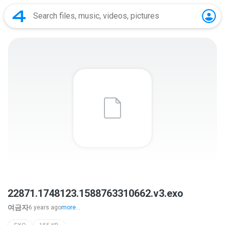
22871.1748123.1588763310662.v3.exo
여금자
6 years ago
more...