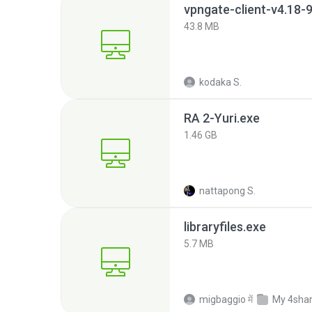
43.8 MB
kodaka S.
RA 2-Yuri.exe
1.46 GB
nattapong S.
libraryfiles.exe
5.7 MB
migbaggio
में
My 4sha