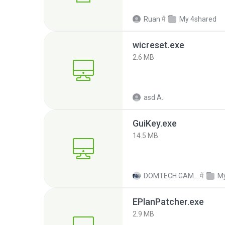
Ruan
में
My 4shared
wicreset.exe
2.6 MB
asd A.
GuiKey.exe
14.5 MB
DOMTECH GAMES T.
में
M
EPlanPatcher.exe
2.9 MB