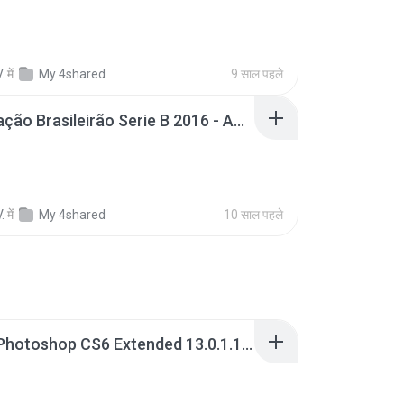
.
में
My 4shared
9 साल पहले
Atualização Brasileirão Serie B 2016 - Abril.exe
.
में
My 4shared
10 साल पहले
Adobe Photoshop CS6 Extended 13.0.1.1 Multilanguage Portable x86.exe