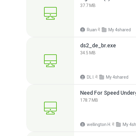
37.7 MB
Ruan
में
My 4shared
ds2_de_br.exe
34.5 MB
DL I.
में
My 4shared
Need For Speed Under
178.7 MB
wellington H.
में
My 4s