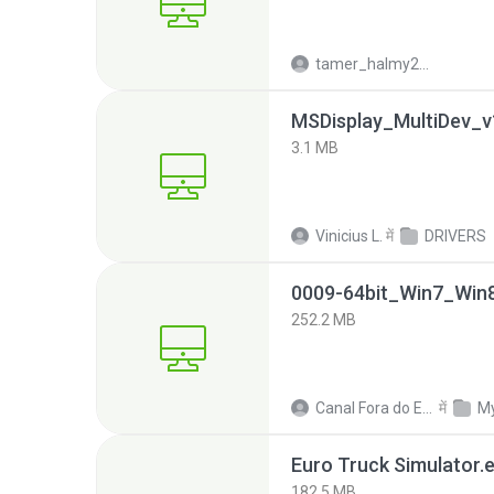
tamer_halmy2001
MSDisplay_MultiDev_v1
3.1 MB
Vinicius L.
में
DRIVERS
252.2 MB
Canal Fora do Escritorio
में
M
Euro Truck Simulator.
182.5 MB