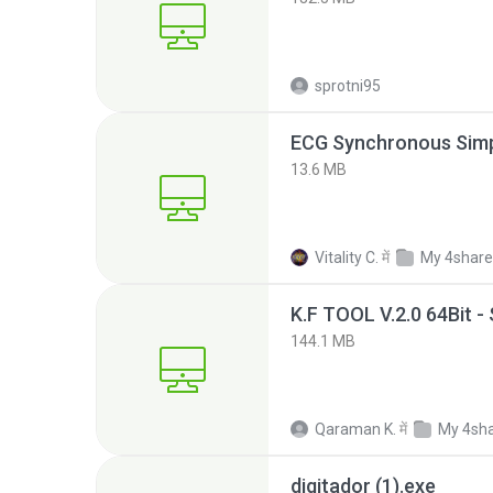
sprotni95
13.6 MB
Vitality C.
में
My 4shar
K.F TOOL V.2.0 64Bit -
144.1 MB
Qaraman K.
में
My 4sh
digitador (1).exe