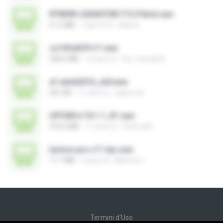
RT809H-202607281715-Patch.exe
51.2 MB
7 giorni fa
kkkk A.
cs16fullCPv11.exe
328.4 MB
14 anni fa
leo_vieira633
xf-adsk2016_x64.exe
301 KB
11 anni fa
sakornch
UPCMCv7.8.1.1_R1.exe
318.3 MB
11 anni fa
Choirudin
lumion.pro.v11-tpc.exe
17.7 MB
4 anni fa
Mamine I.
Termini d'Uso