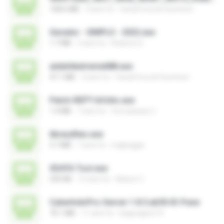
168.6 MB
3 anni fa
Canal Fora do Escritorio
Gerador - SIMPLO - 2022.exe
1.7 MB
3 anni fa
Roberto D.
aida64extreme688.exe
47.1 MB
3 anni fa
Canal Fora do Escritorio
Patch-REPT-64 bits.exe
1.4 MB
7 anni fa
formatacao C.
libraryfiles.exe
5.7 MB
7 anni fa
migbaggio
SDATA Tool.exe
535 KB
12 anni fa
Nelson C.
CyberIndoPro-Server-1.8.5.ab50-ID-P.exe
76.1 MB
11 anni fa
bagusajiwo13