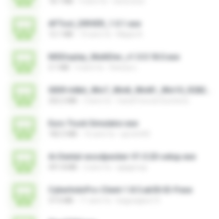
18.7 MB
4 anni fa
nenovoice
AFTool_DRIVER_1.0.1.exe
12.1 MB
10 anni fa
Majub A.
MSDisplay_MultiDev_v1.0.0.18.0.exe
3.1 MB
4 anni fa
Vinicius L.
0009-64bit_Win7_Win8_Win81_Win10_R282.exe
252.2 MB
3 anni fa
Canal Fora do Escritorio
Euro Truck Simulator.exe
182.5 MB
16 anni fa
sprotni95
Ai-Dental-woodpecker-V1.0.20-setup.exe
491.8 MB
2 anni fa
ajajigroup
CyberIndoPro-Client-1.8.5.ab50-ID-P.exe
37.0 MB
11 anni fa
bagusajiwo13