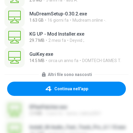
2.6 MB
5 anni fa
asd A.
MuDreamSetup-0.30.2.exe
1.63 GB
16 giorni fa
Mudream.online -.
KG UP - Mod Installer.exe
29.7 MB
2 mesi fa
Deyvid ;.
GuiKey.exe
14.5 MB
circa un anno fa
DOMTECH GAMES T.
Altri file sono nascosti
Continua nell'app
EPlanPatcher.exe
2.9 MB
2 anni fa
tamer_halmy2001
Install_M-Audio_Fast_Track_Pro_6.1.10.exe