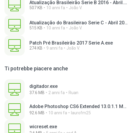
Atualização Brasileirão Serie B 2016 - Abril.exe
507 KB
10 anni fa
João V.
Atualização do Brasileirao Serie C - Abril 2016.exe
515 KB
10 anni fa
João V.
Patch Pré Brasileirão 2017 Serie A.exe
274 KB
9 anni fa
João V.
Ti potrebbe piacere anche
digitador.exe
37.6 MB
2 anni fa
Ruan
Adobe Photoshop CS6 Extended 13.0.1.1 Multilanguage Portable x86.exe
92.6 MB
10 anni fa
laurofm25
wicreset.exe