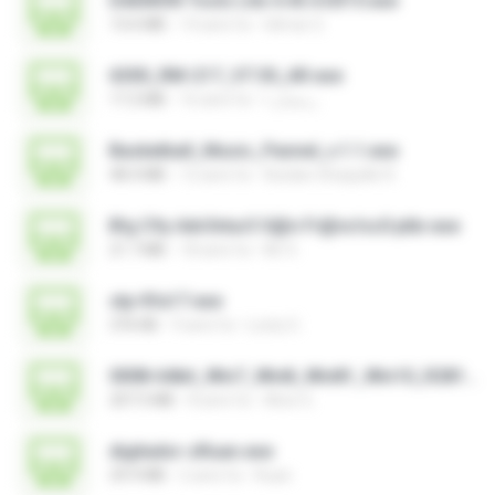
DAEMON Tools Lite 4.45.4.0315.exe
13.6 MB
14 anni fa
Gilmar S.
6300_RM-217_V7.30_AR.exe
17.2 MB
16 anni fa
رمضان ا.
Basketball_Music_Pannel_v.1.1.exe
48.4 MB
12 anni fa
Azidan Shaquille R.
B!g C!ty Adv3ntur3 S@n Fr@nc!sc0 ptbr.exe
21.7 MB
18 anni fa
Mr X.
stp-fifa17.exe
376 KB
9 anni fa
Losty G.
0008-64bit_Win7_Win8_Win81_Win10_R281.exe
207.5 MB
8 anni fa
Alice G.
digitador-zRuan.exe
29.9 MB
2 anni fa
Ruan