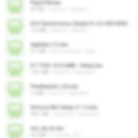
PlayGTAV.exe
207 KB
6 anni fa
Fortanto T.
ECG Synchronous Simple V1.4.2-20210302.exe
13.6 MB
4 anni fa
Vitality C.
digitador (1).exe
37.7 MB
circa un anno fa
Ruan
K.F TOOL V.2.0 64Bit - Setup.exe
144.1 MB
8 anni fa
Qaraman K.
FlexiKeyGen_v22.exe
1.6 MB
2 anni fa
Raphael R.
Enforce-MU-Setup-v1.1.0.exe
599.1 MB
10 giorni fa
enforce M.
ds2_de_br.exe
34.5 MB
11 anni fa
DL I.