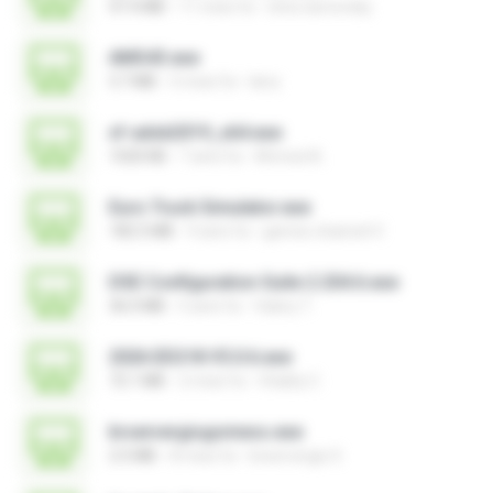
47.4 MB
11 mesi fa
chris.tarnovsky
AMS43.exe
3.7 MB
5 mesi fa
larry
xf-adsk2019_x64.exe
1020 KB
7 anni fa
Ahmed A.
Euro Truck Simulator.exe
182.5 MB
9 anni fa
games channel V.
DSE Configuration Suite 2.204.6.exe
36.0 MB
5 anni fa
Valery T.
2026 EEG18 V5.0.6.exe
72.1 MB
2 mesi fa
Vitality C.
brservergisgomess.exe
2.5 MB
8 mesi fa
brservergis S.