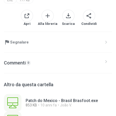
EXE
777 KB
Apri
Alla libreria
Scarica
Condividi
Segnalare
Commenti
0
Altro da questa cartella
Patch do Mexico - Brasil Brasfoot.exe
853 KB
10 anni fa
João V.