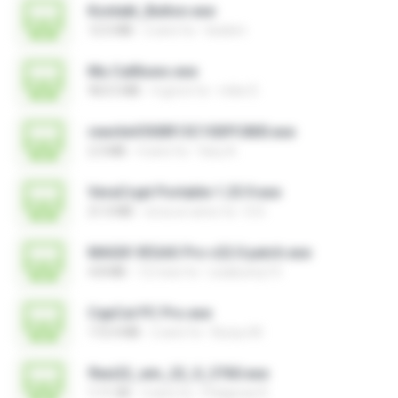
Kontakt_Button.exe
12.5 MB
2 anni fa
tieskim
Mu Callliuws.exe
963.5 MB
4 giorni fa
mike D.
rewriteV300R13C10SPC800.exe
2.3 MB
4 anni fa
fany A.
VeraCrypt Portable 1.25.9.exe
21.0 MB
circa un anno fa
D D.
MAGIX VEGAS Pro v22.0 patch.exe
4.8 MB
12 mesi fa
Leiabunny13
CapCut PC Pro.exe
172.4 MB
2 anni fa
Bunyu M.
flexi22_win_22_0_3760.exe
1.11 GB
3 anni fa
Pitágoras R.