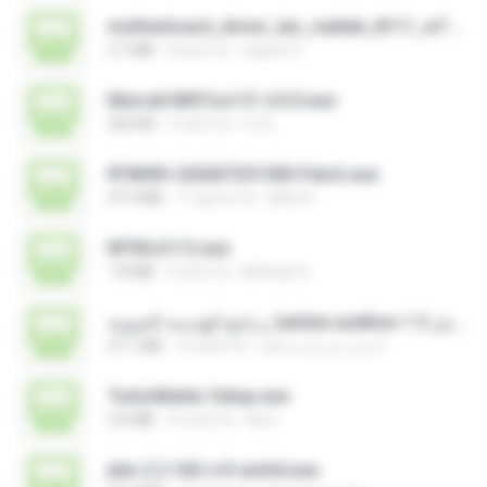
motherboard_driver_lan_realtek_8111_w7.exe
3.7 MB
8 anni fa
vagner E.
Marvell MifiTool V1.4.0.0.exe
364 KB
5 anni fa
CJ E.
RT809H-202607251500-Patch.exe
47.4 MB
11 giorni fa
kkkk A.
MTIKv2112.exe
1.8 MB
5 anni fa
Michael S.
برنامج الهندسة الصوتية )adobe audition 1.5 كامل.exe
47.1 MB
16 anni fa
مديرُ شركةِ صداقة F.
TurboMailer-Setup.exe
3.0 MB
5 mesi fa
larry
jtdx-2.2.160-rc9-win64.exe