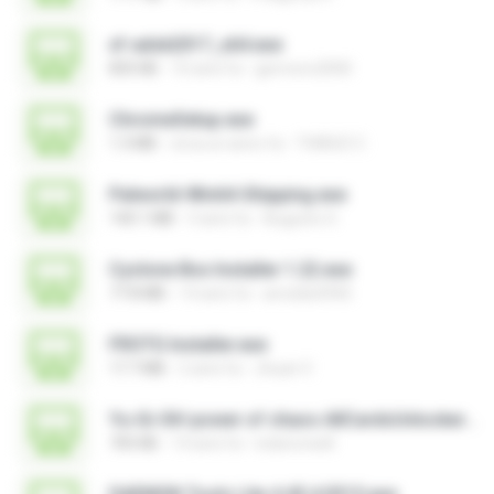
xf-adsk2017_x64.exe
835 KB
10 anni fa
germoro2000
ChromeSetup.exe
1.3 MB
circa un anno fa
THIAGO C.
Palworld-Win64-Shipping.exe
140.1 MB
3 anni fa
Augusto S.
Cyclone Box Installer 1.22.exe
77.8 MB
14 anni fa
arnoldo0945
FROTG Installer.exe
17.7 MB
2 anni fa
Jhuan V.
Yu-Gi-Oh! power of chaos AllCardsUnlocker.exe
705 KB
14 anni fa
indoironwill