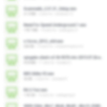
Scanmatik_2.21.21_Setup.exe
21.4 MB
2 anni fa
windows7.5
Need For Speed Underground 1.exe
178.7 MB
14 anni fa
wellington H.
x-force_2012_x64.exe
200 KB
14 anni fa
mohammad.a.m.k
vpngate-client-v4.18-9570-rtm-2015.07.26.exe
43.8 MB
11 anni fa
kodaka S.
MSI Utility V3.exe
36 KB
2 anni fa
Jonatan K.
RA 2-Yuri.exe
1.46 GB
14 anni fa
nattapong S.
0009-32bit_Win7_Win8_Win81_Win10_R282.exe