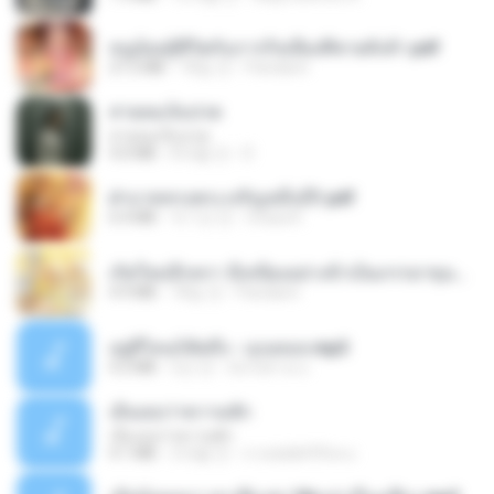
หนูน้อยสู้ชีวิตกับภารกิจเลี้ยงพี่ชายทั้งห้า.pdf
27.2 MB
18일 전
Pandarin
สายลมเจ็บปวด
สายลมเจ็บปวด
4.0 MB
8개월 전
D
ฝ่าบาททรงพระเจริญหมื่นปี1.pdf
6.4 MB
약 1년 전
Orasa K.
เกิดใหม่อีกครา อี๋เหนียงอย่างข้าเป็นภรรยาขุนนาง 1_ST.pdf
4.9 MB
18일 전
Pandarin
อยู่ที่ไหนก็คิดถึง - เมนทอล.mp3
4.2 MB
2년 전
มันไม้สาย ม.
เอิ้นเธอว่าความฮัก
เอิ้นเธอว่าความฮัก
4.1 MB
2개월 전
ถามพ่อ&#39;พ ม.