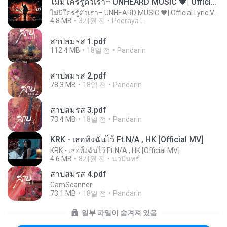
ไม่มีใครรู้ตัวเรา– UNHEARD MUSIC 🖤| Official Lyric Video | เพลงสู้ชีวิต
ไม่มีใครรู้ตัวเรา– UNHEARD MUSIC 🖤| Official Lyric Video | เพลงสู้ชีวิต
4.8 MB
3개월 전
Peeraya L.
สาปสมรส 1.pdf
112.4 MB
18일 전
Pandarin
สาปสมรส 2.pdf
78.3 MB
18일 전
Pandarin
สาปสมรส 3.pdf
73.4 MB
18일 전
Pandarin
KRK - เธอทิ้งฉันไว้ Ft.N/A , HK [Official MV]
KRK - เธอทิ้งฉันไว้ Ft.N/A , HK [Official MV]
4.6 MB
8개월 전
นวมินทร์
สาปสมรส 4.pdf
CamScanner
73.1 MB
18일 전
Pandarin
일부 파일이 숨겨져 있음