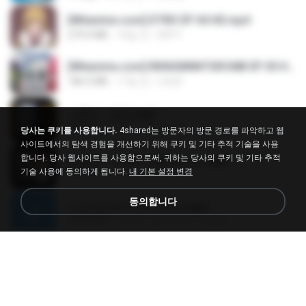
[Witanime.com] DTRD EP 04 HD.mp4
279.0 MB
10일 전
DRTY
[Witanime.com] RKNGMNNTSRCMB EP 05 HD.mp4
186.0 MB
17일 전
LOLKI
나훈아 - 영영.mp3
3.5 MB
4년 전
castor-trot
당사는 쿠키를 사용합니다.
4shared는 방문자의 방문 경로를 파악하고 웹
사이트에서의 탐색 경험을 개선하기 위해 쿠키 및 기타 추적 기술을 사용
합니다. 당사 웹사이트를 사용함으로써, 귀하는 당사의 쿠키 및 기타 추적
배금성 - 사랑이 비를 맞아요.mp3
기술 사용에 동의하게 됩니다.
내 기본 설정 변경
3.5 MB
4년 전
castor-trot
동의합니다
신유리) 유두자위 A to Z.mp3
256.6 MB
2년 전
좀비고4인커플 좀.
Air Hostess S01 E01.mp4
174.4 MB
3개월 전
민호 이.
임영웅 - 어느 60대 노부부이야기.mp3