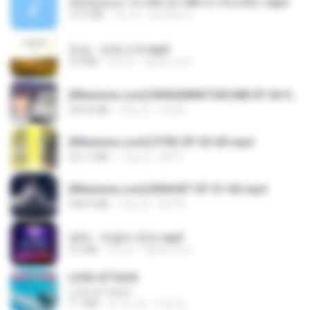
เมียน้อยเหงา พาเสียวค่ะ18+เล่าเรื่องเสียว.mp3
14.2 MB
7년 전
อมรพันธ์ จ.
진성 - 보릿고개.mp3
3.4 MB
4년 전
castor-trot
[Witanime.com] RKNGMNNTSRCMB EP 06 HD.mp4
294.8 MB
10일 전
LOLKI
[Witanime.com] DTRD EP 03 HD.mp4
321.3 MB
17일 전
DRTY
[Witanime.com] BSKHKT EP 01 HD.mp4
408.9 MB
15일 전
BLITR
영탁 - 막걸리 한잔.mp3
3.2 MB
3년 전
castor-trot
LOVE ATTACK
LOVE ATTACK
7.1 MB
약 1년 전
지빈 임.