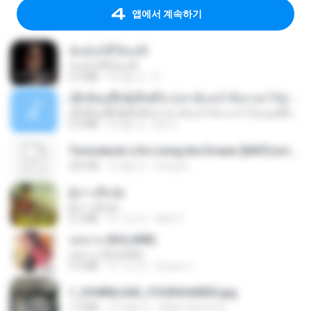
앱에서 계속하기
ฉันมันก็ดีได้แค่นี้
ฉันมันก็ดีได้แค่นี้
4.2 MB
9개월 전
D
ເຊົາຮ້ອງເຖົ້າຊິເອົາທໍ່ໃດ (เซาฮ้องเถ้าสิเอาเท่าใด) ບຸນເກີດ ຫນູຫ່ວງ ft. ໂສພາ ຈຸນທະລາ
ເຊົາຮ້ອງເຖົ້າຊິເອົາທໍ່ໃດ (เซาฮ้องเถ้าสิเอาเท่าใด) ບຸນເກີດ ຫນູຫ່ວງ ft. ໂສພາ ຈຸນທະລາ
6.0 MB
2개월 전
But G.
Tomodachi Life Living the Dream [NSP].torrent
252 KB
2개월 전
margob
ผู้บ่าวเสื้อปุ๋ย
ผู้บ่าวเสื้อปุ๋ย
5.2 MB
약 1년 전
Mith 9.
กุหลาบ (KULARB)
กุหลาบ (KULARB)
5.9 MB
약 1년 전
Suwan J.
1_DOWNLOAD_FOURSHARED.jpg
1.9 MB
12개월 전
Wtlprodthree A.