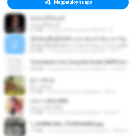
Magpatuloy sa app
ฉันมันก็ดีได้แค่นี้
ฉันมันก็ดีได้แค่นี้
4.2 MB
9 mga buwan na ang nakalipas
D
ເຊົາຮ້ອງເຖົ້າຊິເອົາທໍ່ໃດ (เซาฮ้องเถ้าสิเอาเท่าใด) ບຸນເກີດ ຫນູຫ່ວງ ft. ໂສພາ ຈຸນທະລາ
ເຊົາຮ້ອງເຖົ້າຊິເອົາທໍ່ໃດ (เซาฮ้องเถ้าสิเอาเท่าใด) ບຸນເກີດ ຫນູຫ່ວງ ft. ໂສພາ ຈຸນທະລາ
6.0 MB
2 mga buwan na ang nakalipas
But G.
Tomodachi Life Living the Dream [NSP].torrent
252 KB
2 mga buwan na ang nakalipas
margob
ผู้บ่าวเสื้อปุ๋ย
ผู้บ่าวเสื้อปุ๋ย
5.2 MB
isang taon na ang nakalipas
Mith 9.
กุหลาบ (KULARB)
กุหลาบ (KULARB)
5.9 MB
isang taon na ang nakalipas
Suwan J.
1_DOWNLOAD_FOURSHARED.jpg
1.9 MB
12 mga buwan na ang nakalipas
Wtlprodthree A.