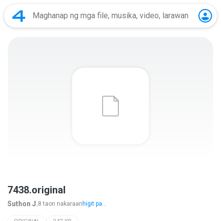
7438.original
Suthon J.
8 taon nakaraan
higit pa...