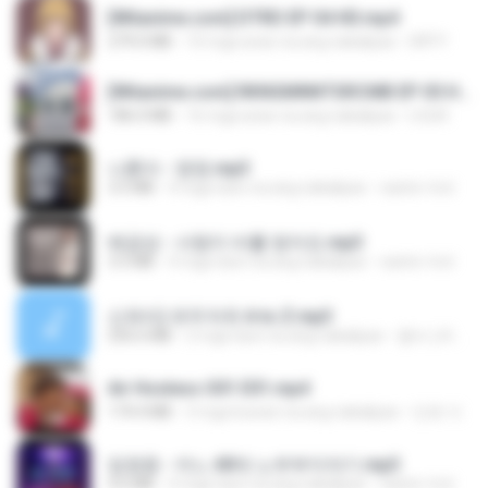
[Witanime.com] DTRD EP 04 HD.mp4
279.0 MB
10 mga araw na ang nakalipas
DRTY
[Witanime.com] RKNGMNNTSRCMB EP 05 HD.mp4
186.0 MB
16 mga araw na ang nakalipas
LOLKI
나훈아 - 영영.mp3
3.5 MB
4 mga taon na ang nakalipas
castor-trot
배금성 - 사랑이 비를 맞아요.mp3
3.5 MB
4 mga taon na ang nakalipas
castor-trot
신유리) 유두자위 A to Z.mp3
256.6 MB
2 mga taon na ang nakalipas
좀비고4인커플 좀.
Air Hostess S01 E01.mp4
174.4 MB
3 mga buwan na ang nakalipas
민호 이.
임영웅 - 어느 60대 노부부이야기.mp3
4.6 MB
4 mga taon na ang nakalipas
castor-trot