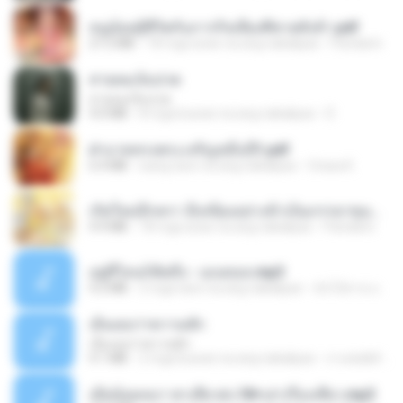
หนูน้อยสู้ชีวิตกับภารกิจเลี้ยงพี่ชายทั้งห้า.pdf
27.2 MB
18 mga araw na ang nakalipas
Pandarin
สายลมเจ็บปวด
สายลมเจ็บปวด
4.0 MB
8 mga buwan na ang nakalipas
D
ฝ่าบาททรงพระเจริญหมื่นปี1.pdf
6.4 MB
isang taon na ang nakalipas
Orasa K.
เกิดใหม่อีกครา อี๋เหนียงอย่างข้าเป็นภรรยาขุนนาง 1_ST.pdf
4.9 MB
18 mga araw na ang nakalipas
Pandarin
อยู่ที่ไหนก็คิดถึง - เมนทอล.mp3
4.2 MB
2 mga taon na ang nakalipas
มันไม้สาย ม.
เอิ้นเธอว่าความฮัก
เอิ้นเธอว่าความฮัก
4.1 MB
2 mga buwan na ang nakalipas
ถามพ่อ&#39;พ ม.
เมียน้อยเหงา พาเสียวค่ะ18+เล่าเรื่องเสียว.mp3