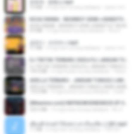
문희옥 - 평행선.mp3
2.9 MB
4 mga taon na ang nakalipas
castor-trot
KICAU MANIA - NDARBOY GENK x BANDITOZ YAOW 86 (OFFICIAL LYRIC VIDEO) GAS POL NDANGAK
KICAU MANIA - NDARBOY GENK x BANDITOZ YAOW 86 (OFFICIAL LYRIC VIDEO) GAS POL NDANGAK
8.9 MB
3 mga buwan na ang nakalipas
Rina P.
금잔디 - 오라버니.mp3
3.1 MB
4 mga taon na ang nakalipas
castor-trot
DJ TIKTOK TERBARU 2025🎵DJ JANGAN TUNGGU LAMA LAMA NANTI LAMA LAMA 🎵DJ SEDIA AKU SEBELUM HUJAN
DJ TIKTOK TERBARU 2025🎵DJ JANGAN TUNGGU LAMA LAMA NANTI LAMA LAMA 🎵DJ SEDIA AKU SEBELUM HUJAN
199.4 MB
6 mga buwan na ang nakalipas
Yahya Lahiya
ADELLA TERBARU - JANGAN TUNGGU LAMA LAMA - GELAS RETAK - OM ADELLA FULL ALBUM TERBARU 2026
ADELLA TERBARU - JANGAN TUNGGU LAMA LAMA - GELAS RETAK - OM ADELLA FULL ALBUM TERBARU 2026
133.0 MB
4 mga buwan na ang nakalipas
Cuplis
[Witanime.com] HMYNGWHSNIDMS2S EP 04 HD.mp4
235.5 MB
15 mga araw na ang nakalipas
KILJY
เพื่อนพี่ ช่วยทำให้เสด ( เล่าเรื่องเสียว ) 201.mp3
7.1 MB
6 mga taon na ang nakalipas
TNP2 M.