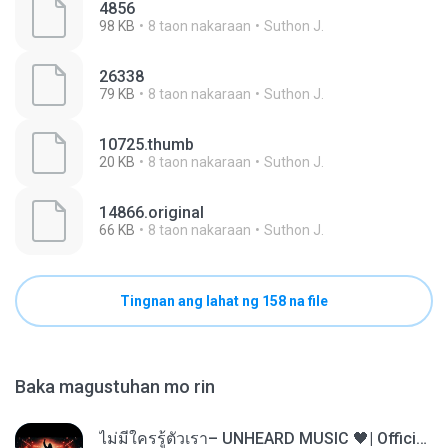
4856
98 KB
8 taon nakaraan
Suthon J.
26338
79 KB
8 taon nakaraan
Suthon J.
10725.thumb
20 KB
8 taon nakaraan
Suthon J.
14866.original
66 KB
8 taon nakaraan
Suthon J.
Tingnan ang lahat ng 158 na file
Baka magustuhan mo rin
ไม่มีใครรู้ตัวเรา– UNHEARD MUSIC 🖤| Official Lyric Video | เพลงสู้ชีวิต