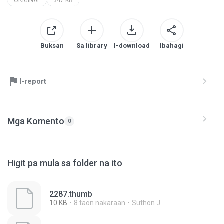
ORIGINAL
347 KB
Buksan
Sa library
I-download
Ibahagi
I-report
Mga Komento
0
Higit pa mula sa folder na ito
2287.thumb
10 KB
8 taon nakaraan
Suthon J.