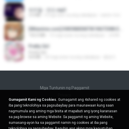
박우철 - 연모.mp3
3.5 MB
4 mga taon na ang nakalipas
castor-trot
[Witanime.com] KWONMSNITIK1NGTDNN EP 04 HD.mp4
192.0 MB
15 mga araw na ang nakalipas
JUVIA
Pretty Girl
Pretty Girl
8.8 MB
24 mga araw na ang nakalipas
황영지
Mga Tuntunin ng Paggamit
Privacy
Gumagamit Kami ng Cookies.
Gumagamit ang 4shared ng cookies at
Suporta
iba pang teknolohiya sa pagsubaybay para maunawaan kung saan
Huwag ibenta ang aking personal na impormasyon
nagmumula ang aming mga bisita at mapabuti ang iyong karanasan
Huwag ibahagi ang aking personal na impormasyon
sa pag-browse sa aming Website. Sa paggamit ng aming Website,
sumasang-ayon ka sa paggamit namin ng cookies at iba pang
teknolohiya sa pagsubaybay.
Baguhin ang aking mga kagustuhan