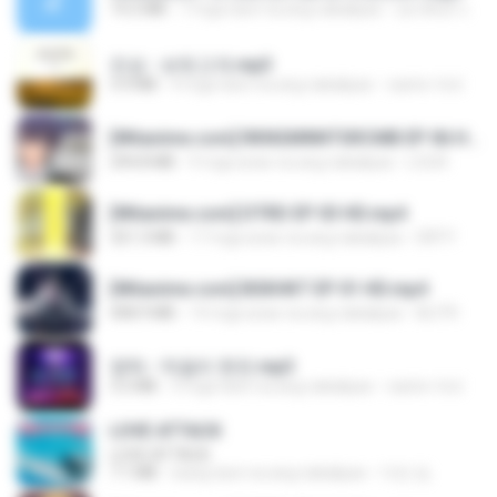
14.2 MB
7 mga taon na ang nakalipas
อมรพันธ์ จ.
진성 - 보릿고개.mp3
3.4 MB
4 mga taon na ang nakalipas
castor-trot
[Witanime.com] RKNGMNNTSRCMB EP 06 HD.mp4
294.8 MB
9 mga araw na ang nakalipas
LOLKI
[Witanime.com] DTRD EP 03 HD.mp4
321.3 MB
17 mga araw na ang nakalipas
DRTY
[Witanime.com] BSKHKT EP 01 HD.mp4
408.9 MB
14 mga araw na ang nakalipas
BLITR
영탁 - 막걸리 한잔.mp3
3.2 MB
3 mga taon na ang nakalipas
castor-trot
LOVE ATTACK
LOVE ATTACK
7.1 MB
isang taon na ang nakalipas
지빈 임.