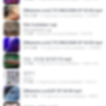
[Witanime.com] TSTJWGCDMS EP 05 HD.mp4
423.2 MB
9 mga araw na ang nakalipas
DOMISR
Kita Usahakan Lagi
Kita Usahakan Lagi
3.3 MB
isang taon na ang nakalipas
Fazri M.
[Witanime.com] TSTJWGCDMS EP 04 HD.mp4
567.0 MB
16 mga araw na ang nakalipas
DOMISR
진성 - 천년을 빌려준다면.mp3
3.4 MB
4 mga taon na ang nakalipas
castor-trot
갑자기
갑자기
3.0 MB
2 mga buwan na ang nakalipas
복희 박.
[Witanime.com] BT EP 04 HD.mp4
248.7 MB
14 mga araw na ang nakalipas
BAXK