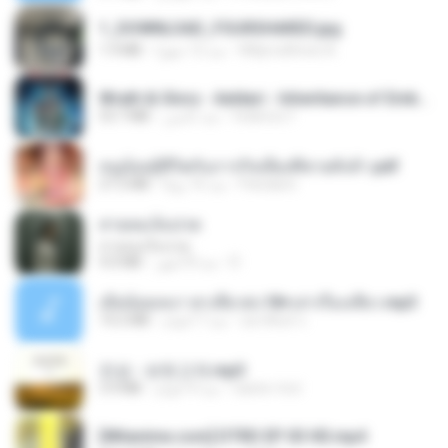
1_DOWNLOAD_FOURSHARED.jpg
Wtlprodthree A.
منذ 12 شهرًا
1.9 MB
Wrath & Glory - Aeldari - Inheritance of Embers.pdf
federico f
منذ عامين
53.7 MB
หนูน้อยสู้ชีวิตกับภารกิจเลี้ยงพี่ชายทั้งห้า.pdf
Pandarin
منذ 16 يومًا
27.2 MB
สายลมเจ็บปวด
สายลมเจ็บปวด
D
منذ 8 أشهر
4.0 MB
เมียน้อยเหงา พาเสียวค่ะ18+เล่าเรื่องเสียว.mp3
อมรพันธ์ จ.
منذ 7 أعوام
14.2 MB
진성 - 보릿고개.mp3
castor-trot
منذ 4 أعوام
3.4 MB
[Witanime.com] DTRD EP 03 HD.mp4