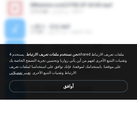
[Witanime.com] DTRD EP 04 HD.mp4
DRTY
منذ 8 أيام
279.0 MB
나훈아 - 영영.mp3
castor-trot
منذ 4 أعوام
3.5 MB
배금성 - 사랑이 비를 맞아요.mp3
castor-trot
منذ 4 أعوام
3.5 MB
نحن نستخدم ملفات تعريف الارتباط.
يستخدم 4shared ملفات تعريف الارتباط
وتقنيات التتبع الأخرى لفهم من أين يأتي زوارنا وتحسين تجربة التصفح الخاصة بك
على موقعنا. باستخدامك لموقعنا، فإنك توافق على استخدامنا لملفات تعريف
신유리) 유두자위 A to Z.mp3
الارتباط وتقنيات التتبع الأخرى.
تغيير تفضيلاتي
좀비고4인커플 좀.
منذ عامين
256.6 MB
أوافق
진성 - 천년을 빌려준다면.mp3
castor-trot
منذ 4 أعوام
3.4 MB
Kita Usahakan Lagi
Kita Usahakan Lagi
Fazri M.
منذ عام واحد
3.3 MB
DJ TIKTOK TERBARU 2025🎵DJ JANGAN TUNGGU LAMA LAMA NANTI LAMA LAMA 🎵DJ SEDIA AKU SEBELUM HUJAN
DJ TIKTOK TERBARU 2025🎵DJ JANGAN TUNGGU LAMA LAMA NANTI LAMA LAMA 🎵DJ SEDIA AKU SEBELUM HUJAN