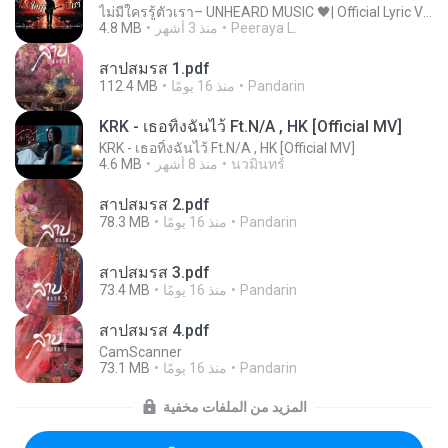
ไม่มีใครรู้ตัวเรา– UNHEARD MUSIC 🖤| Official Lyric Video | เพลงสู้ชีวิต
Peeraya L.
منذ 3 أشهر
4.8 MB
สาปสมรส 1.pdf
Pandarin
منذ 16 يومًا
112.4 MB
KRK - เธอทิ้งฉันไว้ Ft.N/A , HK [Official MV]
KRK - เธอทิ้งฉันไว้ Ft.N/A , HK [Official MV]
นวมินทร์
منذ 8 أشهر
4.6 MB
สาปสมรส 2.pdf
Pandarin
منذ 16 يومًا
78.3 MB
สาปสมรส 3.pdf
Pandarin
منذ 16 يومًا
73.4 MB
สาปสมรส 4.pdf
CamScanner
Pandarin
منذ 16 يومًا
73.1 MB
المزيد من الملفات مخفية