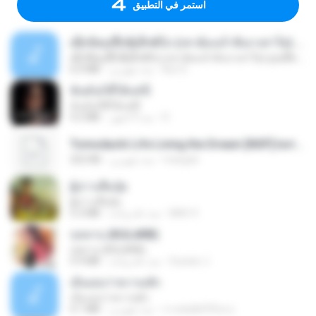
استمر في التطبيق
ເຊົາຮ້ອງເຖົ້າຊິເອົາທໍ່ໃດ (เซาฮ้องเถ้าสิเอาเท่าใด) ບຸນເກີດ ຫນູຫ່ວງ ft. ໂສພາ ຈຸນທະລາ
ເຊົາຮ້ອງເຖົ້າຊິເອົາທໍ່ໃດ (เซาฮ้องเถ้าสิเอาเท่าใด) ບຸນເກີດ ຫນູຫ່ວງ ft. ໂສພາ ຈຸນທະລາ
But G.
منذ شهرين
6.0 MB
ฉันมันก็ดีได้แค่นี้
ฉันมันก็ดีได้แค่นี้
D
منذ 9 أشهر
4.2 MB
Tomodachi Life Living the Dream [NSP].torrent
margob
منذ شهرين
252 KB
ผู้บ่าวเสื้อปุ๋ย
ผู้บ่าวเสื้อปุ๋ย
Mith 9.
منذ عام واحد
5.2 MB
กุหลาบ (KULARB)
กุหลาบ (KULARB)
Suwan J.
منذ عام واحد
5.9 MB
เอิ้นเธอว่าความฮัก
เอิ้นเธอว่าความฮัก
ถามพ่อ&#39;พ ม.
منذ شهرين
4.1 MB