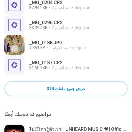
_MG_0204.CR2
diego ar
2 منذ أعوام
32,941 KB
_MG_0296.CR2
diego ar
2 منذ أعوام
33,397 KB
_MG_0188.JPG
diego ar
2 منذ أعوام
7,851 KB
_MG_0187.CR2
diego ar
2 منذ أعوام
31,509 KB
عرض جميع ملفات 374
مواضيع قد تعجبك أيضًا
ไม่มีใครรู้ตัวเรา– UNHEARD MUSIC 🖤| Official Lyric Video | เพลงสู้ชีวิต