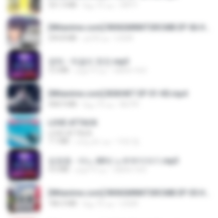
DRTY
منذ 15 يومًا
321.3 MB
[Witanime.com] RKNGMNNTSRCMB EP 06 HD.mp4
LOLKI
منذ 8 أيام
294.8 MB
영탁 - 막걸리 한잔.mp3
castor-trot
منذ 3 أعوام
3.2 MB
[Witanime.com] BSKHKT EP 01 HD.mp4
BLITR
منذ 13 يومًا
408.9 MB
LOVE ATTACK
LOVE ATTACK
지빈 임.
منذ عام واحد
7.1 MB
임영웅 - 어느 60대 노부부이야기.mp3
castor-trot
منذ 4 أعوام
4.6 MB
[Witanime.com] RKNGMNNTSRCMB EP 05 HD.mp4
LOLKI
منذ 15 يومًا
186.0 MB