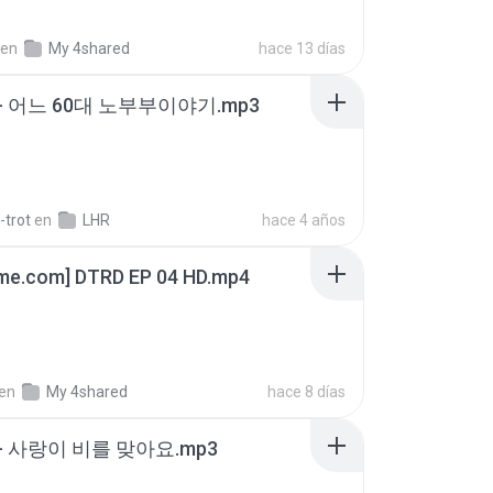
en
My 4shared
hace 13 días
- 어느 60대 노부부이야기.mp3
-trot
en
LHR
hace 4 años
ime.com] DTRD EP 04 HD.mp4
en
My 4shared
hace 8 días
- 사랑이 비를 맞아요.mp3