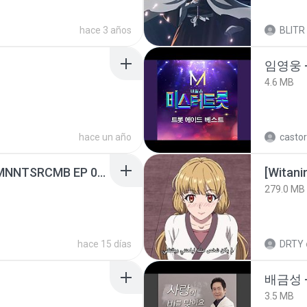
hace 3 años
BLITR
임영웅 
4.6 MB
hace un año
castor
[Witanime.com] RKNGMNNTSRCMB EP 05 HD.mp4
[Witan
279.0 MB
hace 15 días
DRTY
배금성 
3.5 MB