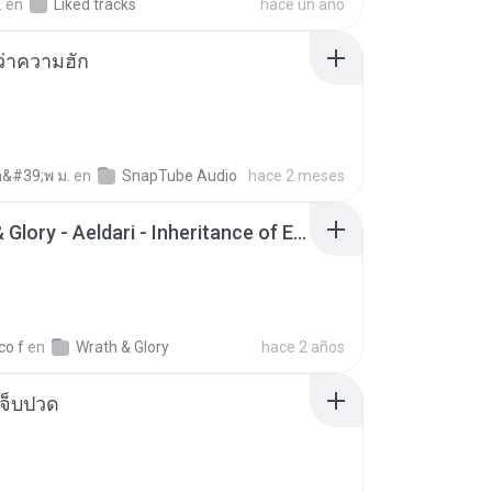
.
en
Liked tracks
hace un año
อว่าความฮัก
อ&#39;พ ม.
en
SnapTube Audio
hace 2 meses
Wrath & Glory - Aeldari - Inheritance of Embers.pdf
co f
en
Wrath & Glory
hace 2 años
จ็บปวด