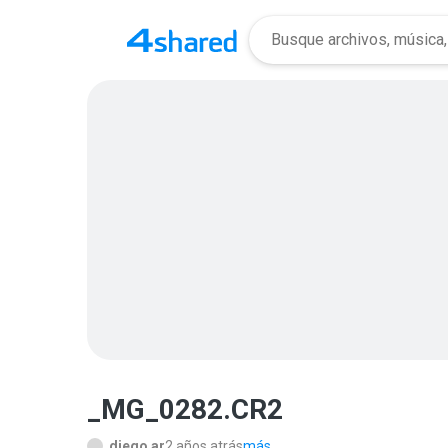
_MG_0282.CR2
diego ar
2 años atrás
más...