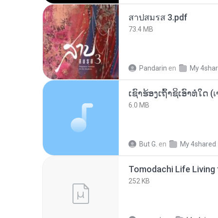
สาปสมรส 3.pdf
73.4 MB
Pandarin
en
My 4sha
6.0 MB
But G.
en
My 4shared
252 KB