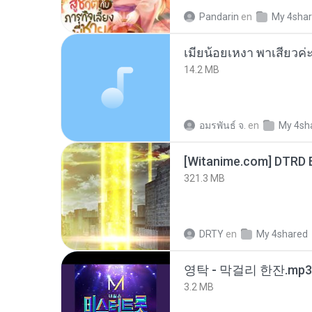
Pandarin
en
My 4sha
14.2 MB
อมรพันธ์ จ.
en
My 4sh
[Witanime.com] DTRD 
321.3 MB
DRTY
en
My 4shared
영탁 - 막걸리 한잔.mp3
3.2 MB