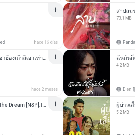
สาปสมร
73.1 MB
red
hace 16 días
Panda
ເຊົາຮ້ອງເຖົ້າຊິເອົາທໍ່ໃດ (เซาฮ้องเถ้าสิเอาเท่าใด) ບຸນເກີດ ຫນູຫ່ວງ ft. ໂສພາ ຈຸນທະລາ
ฉันมันก็ด
4.2 MB
hace 2 meses
D
en
Tomodachi Life Living the Dream [NSP].torrent
ผู้บ่าวเสื
5.2 MB