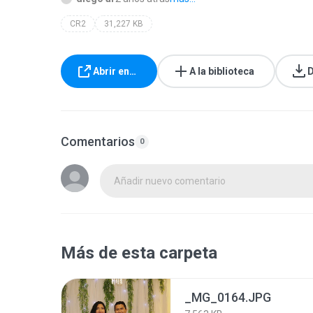
CR2
31,227 KB
Abrir en…
A la biblioteca
D
Comentarios
0
Añadir nuevo comentario
Más de esta carpeta
_MG_0164.JPG