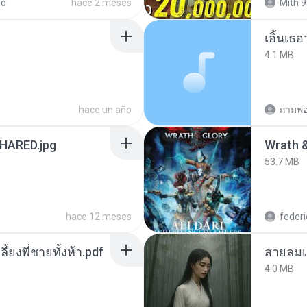
ed
hace 2 meses
Mith 9
เอิ้นเธ
4.1 MB
hace un año
ถามพ่
ARED.jpg
53.7 MB
hace 12 meses
federi
ลี้ยงพี่ชายทั้งห้า.pdf
สายลมเ
4.0 MB