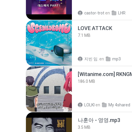
castor-trot
en
LHR
LOVE ATTACK
7.1 MB
지빈 임.
en
mp3
186.0 MB
LOLKI
en
My 4shared
나훈아 - 영영.mp3
3.5 MB