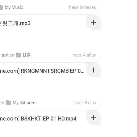
My Music
hace 8 meses
 보릿고개.mp3
-trot
en
LHR
hace 4 años
[Witanime.com] RKNGMNNTSRCMB EP 06 HD.mp4
en
My 4shared
hace 8 días
ime.com] BSKHKT EP 01 HD.mp4