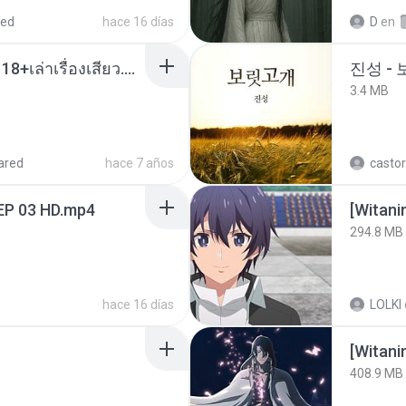
red
hace 16 días
D
en
เมียน้อยเหงา พาเสียวค่ะ18+เล่าเรื่องเสียว.mp3
진성 -
3.4 MB
ared
hace 7 años
castor
EP 03 HD.mp4
294.8 MB
hace 16 días
LOLKI
[Witan
408.9 MB