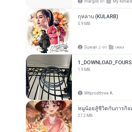
margob
en
My 4shar
กุหลาบ (KULARB)
5.9 MB
Suwan J.
en
เพลง
1_DOWNLOAD_FOURSH
1.9 MB
Wtlprodthree A.
หนูน้อยสู้ชีวิตกับภารกิจเ
27.2 MB