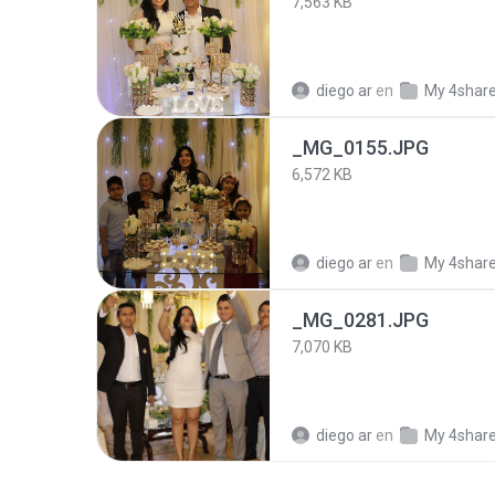
7,563 KB
diego ar
en
My 4shar
_MG_0155.JPG
6,572 KB
diego ar
en
My 4shar
_MG_0281.JPG
7,070 KB
diego ar
en
My 4shar