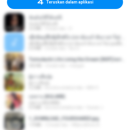
Teruskan dalam aplikasi
ฉันมันก็ดีได้แค่นี้
ฉันมันก็ดีได้แค่นี้
4.2 MB
9 bulan lalu
D
ເຊົາຮ້ອງເຖົ້າຊິເອົາທໍ່ໃດ (เซาฮ้องเถ้าสิเอาเท่าใด) ບຸນເກີດ ຫນູຫ່ວງ ft. ໂສພາ ຈຸນທະລາ
ເຊົາຮ້ອງເຖົ້າຊິເອົາທໍ່ໃດ (เซาฮ้องเถ้าสิเอาเท่าใด) ບຸນເກີດ ຫນູຫ່ວງ ft. ໂສພາ ຈຸນທະລາ
6.0 MB
2 bulan lalu
But G.
Tomodachi Life Living the Dream [NSP].torrent
252 KB
2 bulan lalu
margob
ผู้บ่าวเสื้อปุ๋ย
ผู้บ่าวเสื้อปุ๋ย
5.2 MB
kira-kira setahun lalu
Mith 9.
กุหลาบ (KULARB)
กุหลาบ (KULARB)
5.9 MB
kira-kira setahun lalu
Suwan J.
1_DOWNLOAD_FOURSHARED.jpg
1.9 MB
12 bulan lalu
Wtlprodthree A.