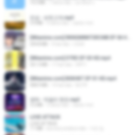
14.2 MB
7 tahun lalu
อมรพันธ์ จ.
진성 - 보릿고개.mp3
3.4 MB
4 tahun lalu
castor-trot
[Witanime.com] RKNGMNNTSRCMB EP 06 HD.mp4
294.8 MB
9 hari lalu
LOLKI
[Witanime.com] DTRD EP 03 HD.mp4
321.3 MB
17 hari lalu
DRTY
[Witanime.com] BSKHKT EP 01 HD.mp4
408.9 MB
14 hari lalu
BLITR
영탁 - 막걸리 한잔.mp3
3.2 MB
3 tahun lalu
castor-trot
LOVE ATTACK
LOVE ATTACK
7.1 MB
kira-kira setahun lalu
지빈 임.