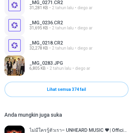
_MG_0271.CR2
31,281 KB
2 tahun lalu
diego ar
_MG_0236.CR2
31,695 KB
2 tahun lalu
diego ar
_MG_0218.CR2
32,278 KB
2 tahun lalu
diego ar
_MG_0283.JPG
6,805 KB
2 tahun lalu
diego ar
Lihat semua 374 fail
Anda mungkin juga suka
ไม่มีใครรู้ตัวเรา– UNHEARD MUSIC 🖤| Official Lyric Video | เพลงสู้ชีวิต