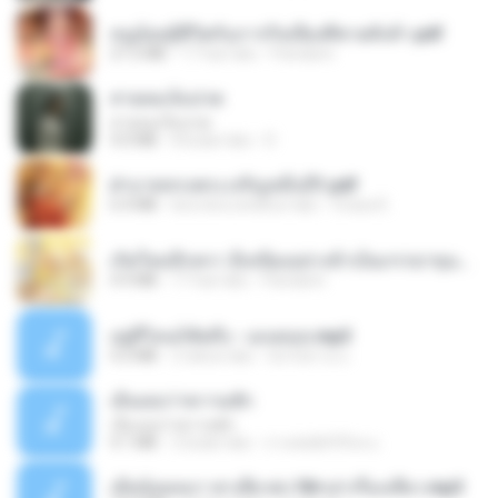
หนูน้อยสู้ชีวิตกับภารกิจเลี้ยงพี่ชายทั้งห้า.pdf
27.2 MB
17 hari lalu
Pandarin
สายลมเจ็บปวด
สายลมเจ็บปวด
4.0 MB
8 bulan lalu
D
ฝ่าบาททรงพระเจริญหมื่นปี1.pdf
6.4 MB
kira-kira setahun lalu
Orasa K.
เกิดใหม่อีกครา อี๋เหนียงอย่างข้าเป็นภรรยาขุนนาง 1_ST.pdf
4.9 MB
17 hari lalu
Pandarin
อยู่ที่ไหนก็คิดถึง - เมนทอล.mp3
4.2 MB
2 tahun lalu
มันไม้สาย ม.
เอิ้นเธอว่าความฮัก
เอิ้นเธอว่าความฮัก
4.1 MB
2 bulan lalu
ถามพ่อ&#39;พ ม.
เมียน้อยเหงา พาเสียวค่ะ18+เล่าเรื่องเสียว.mp3