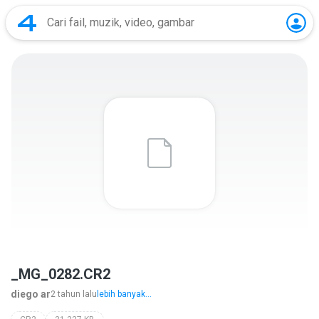
_MG_0282.CR2
diego ar
2 tahun lalu
lebih banyak...