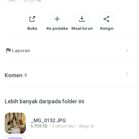
CR2
31,227 KB
Buka
Ke pustaka
Muat turun
Kongsi
Laporan
Komen
0
Lebih banyak daripada folder ini
_MG_0152.JPG
6,958 KB
2 tahun lalu
diego ar