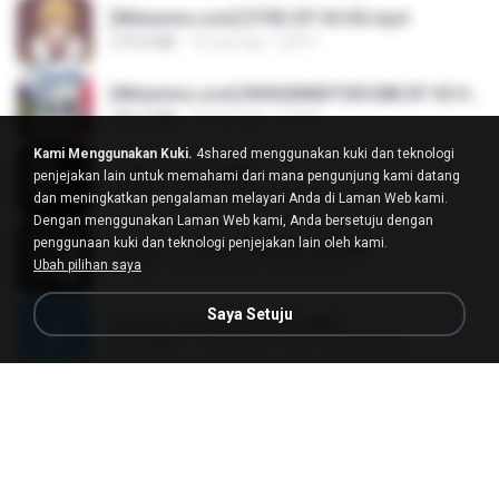
[Witanime.com] DTRD EP 04 HD.mp4
279.0 MB
10 hari lalu
DRTY
[Witanime.com] RKNGMNNTSRCMB EP 05 HD.mp4
186.0 MB
16 hari lalu
LOLKI
Kami Menggunakan Kuki.
4shared menggunakan kuki dan teknologi
나훈아 - 영영.mp3
penjejakan lain untuk memahami dari mana pengunjung kami datang
3.5 MB
4 tahun lalu
castor-trot
dan meningkatkan pengalaman melayari Anda di Laman Web kami.
Dengan menggunakan Laman Web kami, Anda bersetuju dengan
penggunaan kuki dan teknologi penjejakan lain oleh kami.
배금성 - 사랑이 비를 맞아요.mp3
Ubah pilihan saya
3.5 MB
4 tahun lalu
castor-trot
Saya Setuju
신유리) 유두자위 A to Z.mp3
256.6 MB
2 tahun lalu
좀비고4인커플 좀.
Air Hostess S01 E01.mp4
174.4 MB
3 bulan lalu
민호 이.
임영웅 - 어느 60대 노부부이야기.mp3
4.6 MB
4 tahun lalu
castor-trot