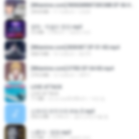
[Witanime.com] RKNGMNNTSRCMB EP 06 HD.mp4
294.8 MB
11 วันที่แล้ว
LOLKI
영탁 - 막걸리 한잔.mp3
3.2 MB
3 ปีที่แล้ว
castor-trot
[Witanime.com] BSKHKT EP 01 HD.mp4
408.9 MB
16 วันที่แล้ว
BLITR
[Witanime.com] DTRD EP 04 HD.mp4
279.0 MB
12 วันที่แล้ว
DRTY
LOVE ATTACK
LOVE ATTACK
7.1 MB
ประมาณหนึ่งปีที่แล้ว
지빈 임.
신유리) 유두자위 A to Z.mp3
256.6 MB
2 ปีที่แล้ว
좀비고4인커플 좀.
나훈아 - 영영.mp3
3.5 MB
4 ปีที่แล้ว
castor-trot