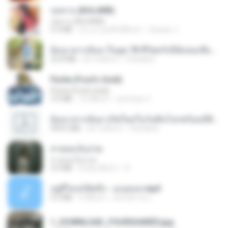
กุหลาบ (KULARB)
กุหลาบ (KULARB)
5.9 MB
ประมาณหนึ่งปีที่แล้ว
Suwan J.
ย้อนเวลากลับมาในยุค 70 ชีวิตครั้งนี้ฉันขอเลือกเอง จบ.pdf
32.8 MB
20 วันที่แล้ว
Pandarin
Pyrite (Fool's Gold)
Pyrite (Fool's Gold)
3.4 MB
12 ปีที่แล้ว
princess Y.
ย้อนเวลากลับมาเกิดใหม่ในวันสิ้นโลกพร้อมมิติส่วนตัว 1-443 [จบ] - 揍趴长颈鹿.pdf
499.6 MB
20 วันที่แล้ว
Pandarin
สายลมเจ็บปวด
สายลมเจ็บปวด
4.0 MB
8 เดือนที่แล้ว
D
อยู่ที่ไหนก็คิดถึง - เมนทอล.mp3
4.2 MB
2 ปีที่แล้ว
มันไม้สาย ม.
1_DOWNLOAD_FOURSHARED.jpg