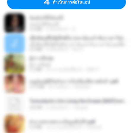
ดำเนินการต่อในแอป
ฉันมันก็ดีได้แค่นี้
ฉันมันก็ดีได้แค่นี้
4.2 MB
9 เดือนที่แล้ว
D
ເຊົາຮ້ອງເຖົ້າຊິເອົາທໍ່ໃດ (เซาฮ้องเถ้าสิเอาเท่าใด) ບຸນເກີດ ຫນູຫ່ວງ ft. ໂສພາ ຈຸນທະລາ
ເຊົາຮ້ອງເຖົ້າຊິເອົາທໍ່ໃດ (เซาฮ้องเถ้าสิเอาเท่าใด) ບຸນເກີດ ຫນູຫ່ວງ ft. ໂສພາ ຈຸນທະລາ
6.0 MB
2 เดือนที่แล้ว
But G.
ผู้บ่าวเสื้อปุ๋ย
ผู้บ่าวเสื้อปุ๋ย
5.2 MB
ประมาณหนึ่งปีที่แล้ว
Mith 9.
หนูน้อยสู้ชีวิตกับภารกิจเลี้ยงพี่ชายทั้งห้า.pdf
27.2 MB
20 วันที่แล้ว
Pandarin
Tomodachi Life Living the Dream [NSP].torrent
252 KB
2 เดือนที่แล้ว
margob
ฝ่าบาททรงพระเจริญหมื่นปี1.pdf
6.4 MB
ประมาณหนึ่งปีที่แล้ว
Orasa K.