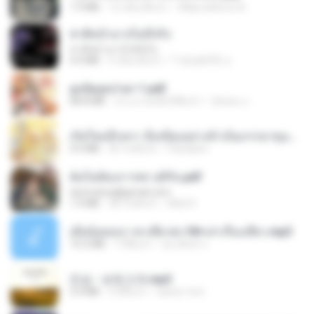
1.9 MB
12 เดือนที่แล้ว
Wtlprodthree A.
ชาติหน้าอาจไม่มีจริง
ชาติหน้าอาจไม่มีจริง
4.4 MB
9 เดือนที่แล้ว
ไวลุ้น&#39; อ.
ฮูหยิuสุดป่วuฯ 1.pdf
68.8 MB
ประมาณหนึ่งปีที่แล้ว
ณิชพน แ.
เกิดใหม่อีกครา อี๋เหนียงอย่างข้าเป็นภรรยาขุนนาง 1_ST.pdf
4.9 MB
20 วันที่แล้ว
Pandarin
ฉันไม่ต้องการพร สุจิรัน.pdf
tanmobza@gmail.com
1.4 MB
28 วันที่แล้ว
Mob K.
เมียน้อยเหงา พาเสียวค่ะ18+เล่าเรื่องเสียว.mp3
14.2 MB
7 ปีที่แล้ว
อมรพันธ์ จ.
진성 - 보릿고개.mp3
3.4 MB
4 ปีที่แล้ว
castor-trot