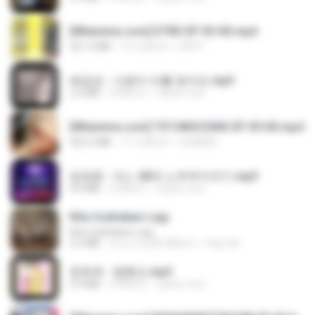
[Witanime.com] DTRD EP 03 HD.mp4
321.3 MB
19 วันที่แล้ว
DRTY
배금성 - 사랑이 비를 맞아요.mp3
3.5 MB
4 ปีที่แล้ว
castor-trot
[Witanime.com] TSTJWGCDMS EP 05 HD.mp4
423.2 MB
11 วันที่แล้ว
DOMISR
임영웅 - 어느 60대 노부부이야기.mp3
4.6 MB
4 ปีที่แล้ว
castor-trot
Kita Usahakan Lagi
Kita Usahakan Lagi
3.3 MB
ประมาณหนึ่งปีที่แล้ว
Fazri M.
문희옥 - 평행선.mp3
2.9 MB
4 ปีที่แล้ว
castor-trot