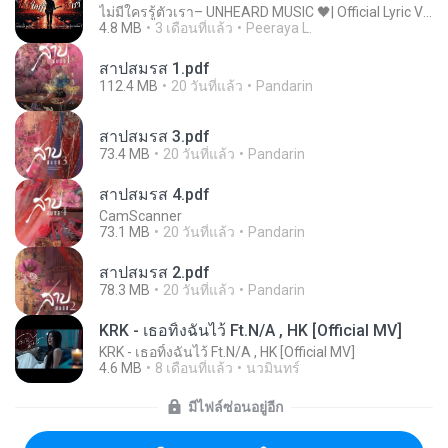
ไม่มีใครรู้ตัวเรา– UNHEARD MUSIC 🖤| Official Lyric Video | เพลงสู้ชีวิต
4.8 MB
3 เดือนที่แล้ว
Peeraya L.
สาปสมรส 1.pdf
112.4 MB
20 วันที่แล้ว
Pandarin
สาปสมรส 3.pdf
73.4 MB
20 วันที่แล้ว
Pandarin
สาปสมรส 4.pdf
CamScanner
73.1 MB
20 วันที่แล้ว
Pandarin
สาปสมรส 2.pdf
78.3 MB
20 วันที่แล้ว
Pandarin
KRK - เธอทิ้งฉันไว้ Ft.N/A , HK [Official MV]
KRK - เธอทิ้งฉันไว้ Ft.N/A , HK [Official MV]
4.6 MB
8 เดือนที่แล้ว
นวมินทร์
มีไฟล์ซ่อนอยู่อีก