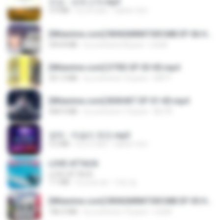
진성 - 보릿고개.mp3
3.4 MB
il y a 4 ans
castor-trot
[Witanime.com] RKNGMNNTSRCMB EP 06 HD.mp4
294.8 MB
il y a environ 8 jours
LOLKI
[Witanime.com] DTRD EP 03 HD.mp4
321.3 MB
il y a environ 16 jours
DRTY
[Witanime.com] BSKHKT EP 01 HD.mp4
408.9 MB
il y a environ 13 jours
BLITR
영탁 - 막걸리 한잔.mp3
3.2 MB
il y a 3 ans
castor-trot
LOVE ATTACK
LOVE ATTACK
7.1 MB
il y a un an
지빈 임.
[Witanime.com] RKNGMNNTSRCMB EP 05 HD.mp4
186.0 MB
il y a environ 15 jours
LOLKI