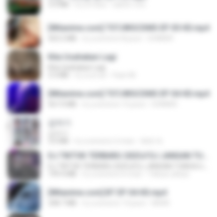
3.4 MB
il y a 4 ans
castor-trot
[Witanime.com] TSTJWGCDMS EP 05 HD.mp4
423.2 MB
il y a environ 8 jours
DOMISR
Kita Usahakan Lagi
Kita Usahakan Lagi
3.3 MB
il y a un an
Fazri M.
[Witanime.com] TSTJWGCDMS EP 04 HD.mp4
567.0 MB
il y a environ 15 jours
DOMISR
갑자기
갑자기
3.0 MB
il y a environ 2 mois
복희 박.
DJ TIKTOK TERBARU 2025🎵DJ JANGAN TUNGGU LAMA LAMA NANTI LAMA LAMA 🎵DJ SEDIA AKU SEBELUM HUJAN
DJ TIKTOK TERBARU 2025🎵DJ JANGAN TUNGGU LAMA LAMA NANTI LAMA LAMA 🎵DJ SEDIA AKU SEBELUM HUJAN
199.4 MB
il y a environ 6 mois
Yahya Lahiya
[Witanime.com] BT EP 04 HD.mp4
248.7 MB
il y a environ 13 jours
BAXK