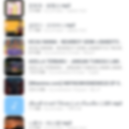
문희옥 - 평행선.mp3
2.9 MB
il y a 4 ans
castor-trot
금잔디 - 오라버니.mp3
3.1 MB
il y a 4 ans
castor-trot
KICAU MANIA - NDARBOY GENK x BANDITOZ YAOW 86 (OFFICIAL LYRIC VIDEO) GAS POL NDANGAK
KICAU MANIA - NDARBOY GENK x BANDITOZ YAOW 86 (OFFICIAL LYRIC VIDEO) GAS POL NDANGAK
8.9 MB
il y a environ 3 mois
Rina P.
ADELLA TERBARU - JANGAN TUNGGU LAMA LAMA - GELAS RETAK - OM ADELLA FULL ALBUM TERBARU 2026
ADELLA TERBARU - JANGAN TUNGGU LAMA LAMA - GELAS RETAK - OM ADELLA FULL ALBUM TERBARU 2026
133.0 MB
il y a environ 4 mois
Cuplis
[Witanime.com] HMYNGWHSNIDMS2S EP 04 HD.mp4
235.5 MB
il y a environ 14 jours
KILJY
เพื่อนพี่ ช่วยทำให้เสด ( เล่าเรื่องเสียว ) 201.mp3
7.1 MB
il y a 6 ans
TNP2 M.
나훈아 - 테스형!.mp3
4.4 MB
il y a 4 ans
castor-trot