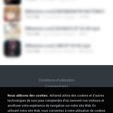
[Witanime.com] KWONMSNITIK1NGTDNN EP 04 HD.mp4
192.0 MB
il y a environ 14 jours
JUVIA
[Witanime.com] SDONATA EP 03 HD.mp4
140.6 MB
il y a environ 18 jours
GRET
[Witanime.com] LNM EP 05 HD.mp4
218.6 MB
il y a environ 16 jours
MUrabito
Conditions d'utilisation
Confidentialité
Assistance
Nous utilisons des cookies.
4shared utilise des cookies et d'autres
Ne vendez pas mes informations personnelles
technologies de suivi pour comprendre d'où viennent nos visiteurs et
Ne pas partager mes informations personnelles
améliorer votre expérience de navigation sur notre site Web. En
utilisant notre site Web, vous consentez à notre utilisation de cookies