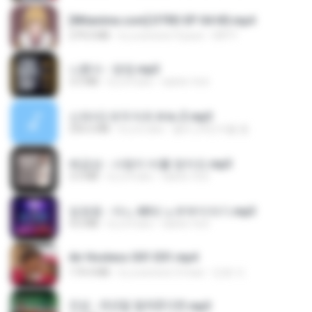
[Witanime.com] DTRD EP 04 HD.mp4
279.0 MB
il y a environ 9 jours
DRTY
나훈아 - 영영.mp3
3.5 MB
il y a 4 ans
castor-trot
신유리) 유두자위 A to Z.mp3
256.6 MB
il y a 2 ans
좀비고4인커플 좀.
배금성 - 사랑이 비를 맞아요.mp3
3.5 MB
il y a 4 ans
castor-trot
임영웅 - 어느 60대 노부부이야기.mp3
4.6 MB
il y a 4 ans
castor-trot
Air Hostess S01 E01.mp4
174.4 MB
il y a environ 3 mois
민호 이.
진성 - 천년을 빌려준다면.mp3