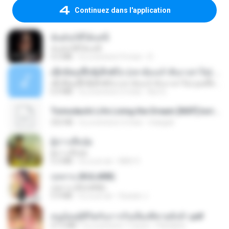
Continuez dans l'application
ฉันมันก็ดีได้แค่นี้
ฉันมันก็ดีได้แค่นี้
4.2 MB
il y a environ 9 mois
D
ເຊົາຮ້ອງເຖົ້າຊິເອົາທໍ່ໃດ (เซาฮ้องเถ้าสิเอาเท่าใด) ບຸນເກີດ ຫນູຫ່ວງ ft. ໂສພາ ຈຸນທະລາ
ເຊົາຮ້ອງເຖົ້າຊິເອົາທໍ່ໃດ (เซาฮ้องเถ้าสิเอาเท่าใด) ບຸນເກີດ ຫນູຫ່ວງ ft. ໂສພາ ຈຸນທະລາ
6.0 MB
il y a environ 2 mois
But G.
Tomodachi Life Living the Dream [NSP].torrent
252 KB
il y a environ 2 mois
margob
ผู้บ่าวเสื้อปุ๋ย
ผู้บ่าวเสื้อปุ๋ย
5.2 MB
il y a un an
Mith 9.
กุหลาบ (KULARB)
กุหลาบ (KULARB)
5.9 MB
il y a un an
Suwan J.
หนูน้อยสู้ชีวิตกับภารกิจเลี้ยงพี่ชายทั้งห้า.pdf
27.2 MB
il y a environ 17 jours
Pandarin