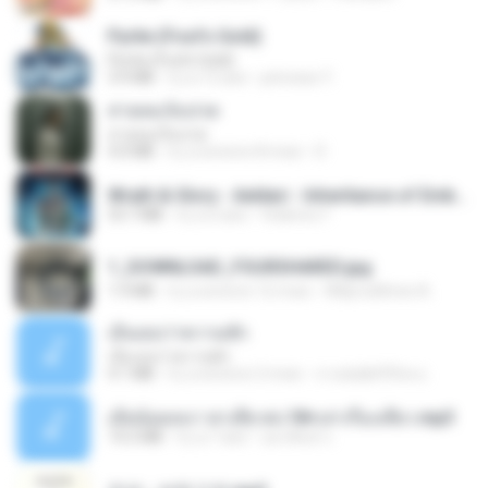
Pyrite (Fool's Gold)
Pyrite (Fool's Gold)
3.4 MB
il y a 12 ans
princess Y.
สายลมเจ็บปวด
สายลมเจ็บปวด
4.0 MB
il y a environ 8 mois
D
Wrath & Glory - Aeldari - Inheritance of Embers.pdf
53.7 MB
il y a 2 ans
federico f
1_DOWNLOAD_FOURSHARED.jpg
1.9 MB
il y a environ 12 mois
Wtlprodthree A.
เอิ้นเธอว่าความฮัก
เอิ้นเธอว่าความฮัก
4.1 MB
il y a environ 2 mois
ถามพ่อ&#39;พ ม.
เมียน้อยเหงา พาเสียวค่ะ18+เล่าเรื่องเสียว.mp3
14.2 MB
il y a 7 ans
อมรพันธ์ จ.