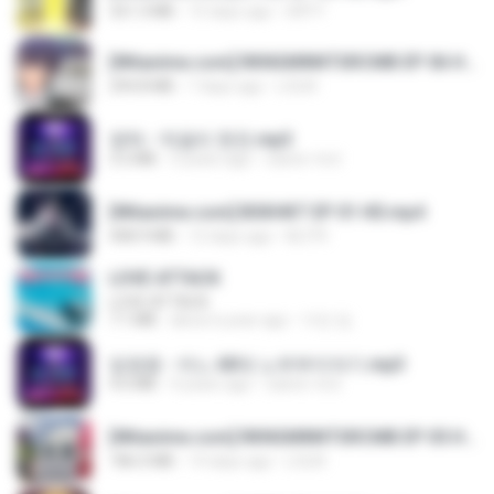
321.3 MB
15 days ago
DRTY
[Witanime.com] RKNGMNNTSRCMB EP 06 HD.mp4
294.8 MB
7 days ago
LOLKI
영탁 - 막걸리 한잔.mp3
3.2 MB
3 years ago
castor-trot
[Witanime.com] BSKHKT EP 01 HD.mp4
408.9 MB
12 days ago
BLITR
LOVE ATTACK
LOVE ATTACK
7.1 MB
about a year ago
지빈 임.
임영웅 - 어느 60대 노부부이야기.mp3
4.6 MB
4 years ago
castor-trot
[Witanime.com] RKNGMNNTSRCMB EP 05 HD.mp4
186.0 MB
14 days ago
LOLKI