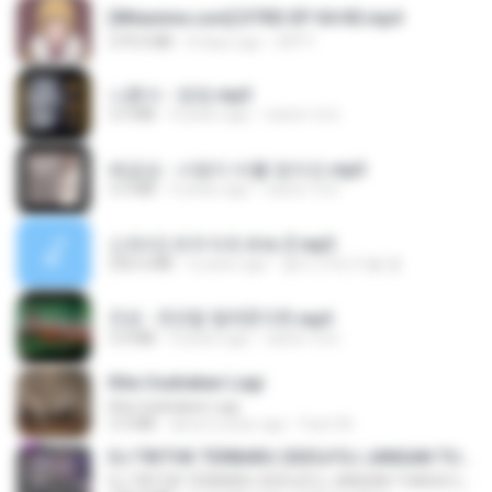
[Witanime.com] DTRD EP 04 HD.mp4
279.0 MB
8 days ago
DRTY
나훈아 - 영영.mp3
3.5 MB
4 years ago
castor-trot
배금성 - 사랑이 비를 맞아요.mp3
3.5 MB
4 years ago
castor-trot
신유리) 유두자위 A to Z.mp3
256.6 MB
2 years ago
좀비고4인커플 좀.
진성 - 천년을 빌려준다면.mp3
3.4 MB
4 years ago
castor-trot
Kita Usahakan Lagi
Kita Usahakan Lagi
3.3 MB
about a year ago
Fazri M.
DJ TIKTOK TERBARU 2025🎵DJ JANGAN TUNGGU LAMA LAMA NANTI LAMA LAMA 🎵DJ SEDIA AKU SEBELUM HUJAN
DJ TIKTOK TERBARU 2025🎵DJ JANGAN TUNGGU LAMA LAMA NANTI LAMA LAMA 🎵DJ SEDIA AKU SEBELUM HUJAN