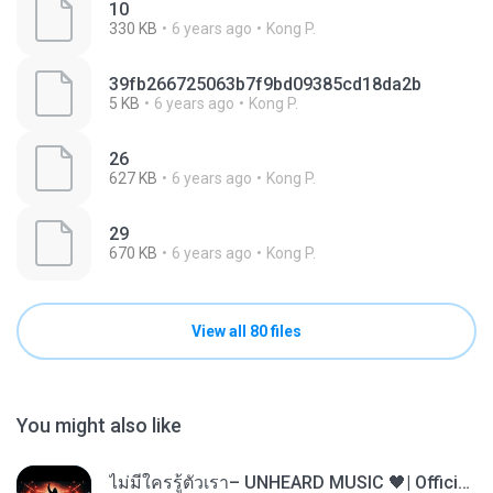
10
330 KB
6 years ago
Kong P.
39fb266725063b7f9bd09385cd18da2b
5 KB
6 years ago
Kong P.
26
627 KB
6 years ago
Kong P.
29
670 KB
6 years ago
Kong P.
View all 80 files
You might also like
ไม่มีใครรู้ตัวเรา– UNHEARD MUSIC 🖤| Official Lyric Video | เพลงสู้ชีวิต