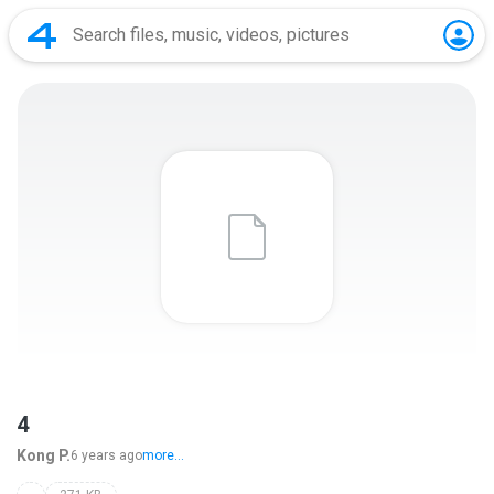
4
Kong P.
6 years ago
more...