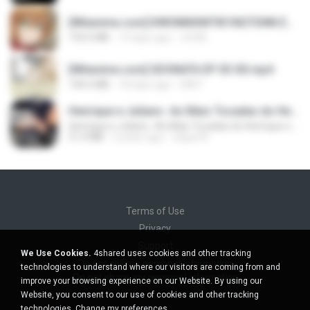
[Witanime.com] KWONMSNITIK1NGTDNN EP 04 HD.mp4
192.0 MB
14 days ago
JUVIA
[Witanime.com] SDONATA EP 03 HD.mp4
140.6 MB
18 days ago
GRET
Henrique e Juliano -As Mais Tocadas do Henrique e Juliano 2021 -Top Sertanejo 2021,Cd Completo 2021
Henrique e Juliano -As Mais Tocadas do Henrique e Juliano 2021 -Top Sertanejo 2021,Cd Completo 2021
51.4 MB
2 years ago
raquel R.
Terms of Use
Privacy
Support
We Use Cookies.
4shared uses cookies and other tracking
Do not sell my personal information
technologies to understand where our visitors are coming from and
Do not share my personal information
improve your browsing experience on our Website. By using our
Website, you consent to our use of cookies and other tracking
technologies.
Change my preferences