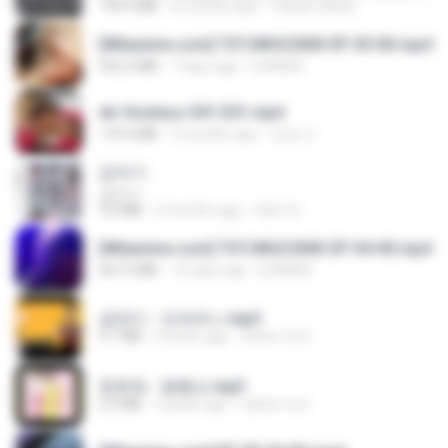
199.4 MB
6 months ago
Yahya Lahiya
[Witanime.com] TSTJWGCDMS EP 05 HD.mp4
423.2 MB
7 days ago
DOMISR
Air Hostess S01 E01.mp4
174.4 MB
3 months ago
민호 이.
갑자기
갑자기
3.0 MB
2 months ago
복희 박.
[Witanime.com] TSTJWGCDMS EP 04 HD.mp4
567.0 MB
14 days ago
DOMISR
금잔디 - 오라버니.mp3
3.1 MB
4 years ago
castor-trot
문희옥 - 평행선.mp3
2.9 MB
4 years ago
castor-trot