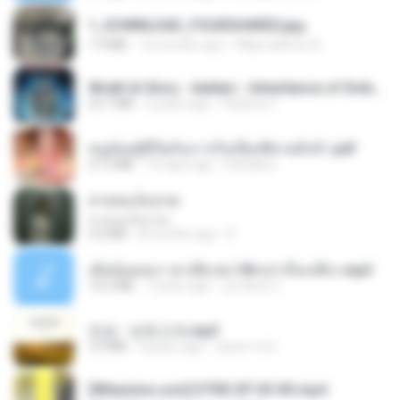
1_DOWNLOAD_FOURSHARED.jpg
1.9 MB
12 months ago
Wtlprodthree A.
Wrath & Glory - Aeldari - Inheritance of Embers.pdf
53.7 MB
2 years ago
federico f
หนูน้อยสู้ชีวิตกับภารกิจเลี้ยงพี่ชายทั้งห้า.pdf
27.2 MB
16 days ago
Pandarin
สายลมเจ็บปวด
สายลมเจ็บปวด
4.0 MB
8 months ago
D
เมียน้อยเหงา พาเสียวค่ะ18+เล่าเรื่องเสียว.mp3
14.2 MB
7 years ago
อมรพันธ์ จ.
진성 - 보릿고개.mp3
3.4 MB
4 years ago
castor-trot
[Witanime.com] DTRD EP 03 HD.mp4