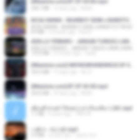
[Witanime.com] BT EP 04 HD.mp4
248.7 MB
13 days ago
BAXK
KICAU MANIA - NDARBOY GENK x BANDITOZ YAOW 86 (OFFICIAL LYRIC VIDEO) GAS POL NDANGAK
KICAU MANIA - NDARBOY GENK x BANDITOZ YAOW 86 (OFFICIAL LYRIC VIDEO) GAS POL NDANGAK
8.9 MB
3 months ago
Rina P.
ADELLA TERBARU - JANGAN TUNGGU LAMA LAMA - GELAS RETAK - OM ADELLA FULL ALBUM TERBARU 2026
ADELLA TERBARU - JANGAN TUNGGU LAMA LAMA - GELAS RETAK - OM ADELLA FULL ALBUM TERBARU 2026
133.0 MB
4 months ago
Cuplis
[Witanime.com] HMYNGWHSNIDMS2S EP 04 HD.mp4
235.5 MB
13 days ago
KILJY
[Witanime.com] BT EP 03 HD.mp4
250.0 MB
20 days ago
BAXK
เพื่อนพี่ ช่วยทำให้เสด ( เล่าเรื่องเสียว ) 201.mp3
7.1 MB
6 years ago
TNP2 M.
나훈아 - 테스형!.mp3
4.4 MB
4 years ago
castor-trot