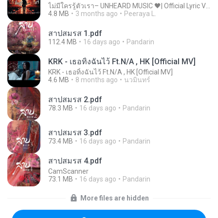
ไม่มีใครรู้ตัวเรา– UNHEARD MUSIC 🖤| Official Lyric Video | เพลงสู้ชีวิต
4.8 MB
3 months ago
Peeraya L.
สาปสมรส 1.pdf
112.4 MB
16 days ago
Pandarin
KRK - เธอทิ้งฉันไว้ Ft.N/A , HK [Official MV]
KRK - เธอทิ้งฉันไว้ Ft.N/A , HK [Official MV]
4.6 MB
8 months ago
นวมินทร์
สาปสมรส 2.pdf
78.3 MB
16 days ago
Pandarin
สาปสมรส 3.pdf
73.4 MB
16 days ago
Pandarin
สาปสมรส 4.pdf
CamScanner
73.1 MB
16 days ago
Pandarin
More files are hidden