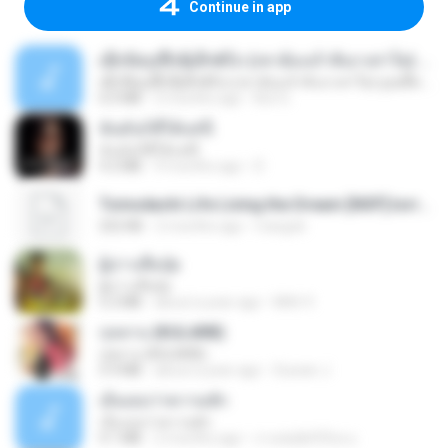
Continue in app
ເຊົາຮ້ອງເຖົ້າຊິເອົາທໍ່ໃດ (เซาฮ้องเถ้าสิเอาเท่าใด) ບຸນເກີດ ຫນູຫ່ວງ ft. ໂສພາ ຈຸນທະລາ
ເຊົາຮ້ອງເຖົ້າຊິເອົາທໍ່ໃດ (เซาฮ้องเถ้าสิเอาเท่าใด) ບຸນເກີດ ຫນູຫ່ວງ ft. ໂສພາ ຈຸນທະລາ
6.0 MB
2 months ago
But G.
ฉันมันก็ดีได้แค่นี้
ฉันมันก็ดีได้แค่นี้
4.2 MB
9 months ago
D
Tomodachi Life Living the Dream [NSP].torrent
252 KB
2 months ago
margob
ผู้บ่าวเสื้อปุ๋ย
ผู้บ่าวเสื้อปุ๋ย
5.2 MB
about a year ago
Mith 9.
กุหลาบ (KULARB)
กุหลาบ (KULARB)
5.9 MB
about a year ago
Suwan J.
เอิ้นเธอว่าความฮัก
เอิ้นเธอว่าความฮัก
4.1 MB
2 months ago
ถามพ่อ&#39;พ ม.