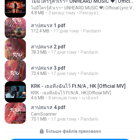
ไม่มีใครรู้ตัวเรา– UNHEARD MUSIC 🖤| Official Lyric Video | เพลงสู้ชีวิต
ไม่มีใครรู้ตัวเรา– UNHEARD MUSIC 🖤| Official Lyric Video | เพลงสู้ชีวิต
4.8 MB
3 місяці тому
Peeraya L.
สาปสมรส 1.pdf
112.4 MB
17 днів тому
Pandarin
สาปสมรส 2.pdf
78.3 MB
17 днів тому
Pandarin
สาปสมรส 3.pdf
73.4 MB
17 днів тому
Pandarin
KRK - เธอทิ้งฉันไว้ Ft.N/A , HK [Official MV]
KRK - เธอทิ้งฉันไว้ Ft.N/A , HK [Official MV]
4.6 MB
8 місяців тому
นวมินทร์
สาปสมรส 4.pdf
CamScanner
73.1 MB
17 днів тому
Pandarin
Більше файлів приховано