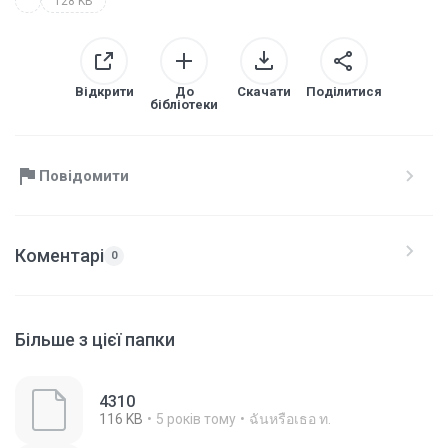
128 KB
Відкрити
До
Скачати
Поділитися
бібліотеки
Повідомити
Коментарі
0
Більше з цієї папки
4310
116 KB
5 років тому
ฉันหรือเธอ ท.