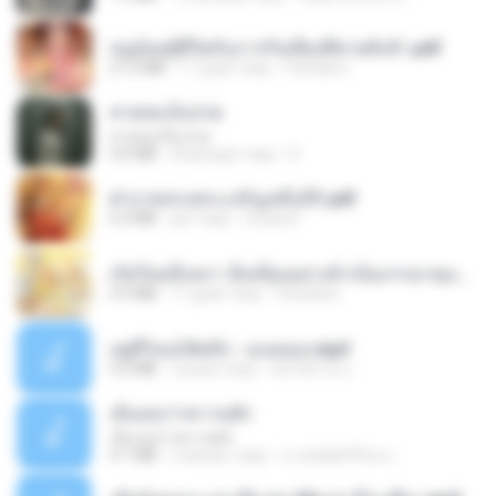
หนูน้อยสู้ชีวิตกับภารกิจเลี้ยงพี่ชายทั้งห้า.pdf
27.2 MB
17 днів тому
Pandarin
สายลมเจ็บปวด
สายลมเจ็บปวด
4.0 MB
8 місяців тому
D
ฝ่าบาททรงพระเจริญหมื่นปี1.pdf
6.4 MB
рік тому
Orasa K.
เกิดใหม่อีกครา อี๋เหนียงอย่างข้าเป็นภรรยาขุนนาง 1_ST.pdf
4.9 MB
17 днів тому
Pandarin
อยู่ที่ไหนก็คิดถึง - เมนทอล.mp3
4.2 MB
2 роки тому
มันไม้สาย ม.
เอิ้นเธอว่าความฮัก
เอิ้นเธอว่าความฮัก
4.1 MB
2 місяці тому
ถามพ่อ&#39;พ ม.