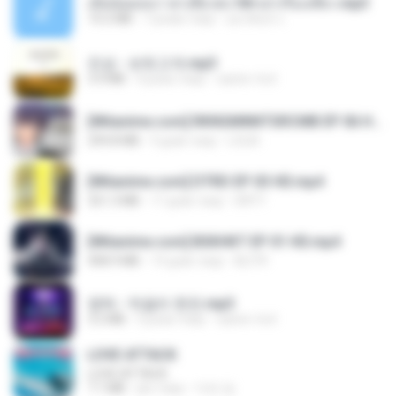
เมียน้อยเหงา พาเสียวค่ะ18+เล่าเรื่องเสียว.mp3
14.2 MB
7 років тому
อมรพันธ์ จ.
진성 - 보릿고개.mp3
3.4 MB
4 роки тому
castor-trot
[Witanime.com] RKNGMNNTSRCMB EP 06 HD.mp4
294.8 MB
9 днів тому
LOLKI
[Witanime.com] DTRD EP 03 HD.mp4
321.3 MB
17 днів тому
DRTY
[Witanime.com] BSKHKT EP 01 HD.mp4
408.9 MB
14 днів тому
BLITR
영탁 - 막걸리 한잔.mp3
3.2 MB
3 роки тому
castor-trot
LOVE ATTACK
LOVE ATTACK
7.1 MB
рік тому
지빈 임.