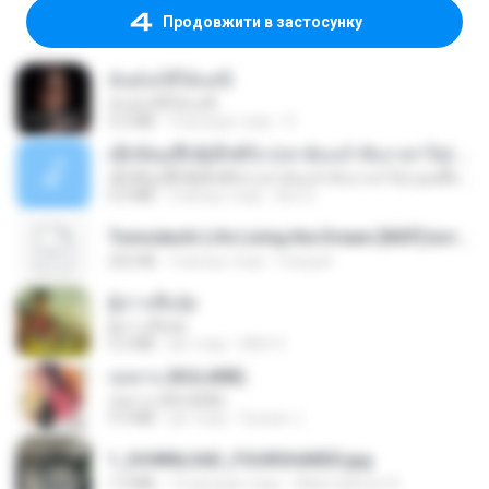
Продовжити в застосунку
ฉันมันก็ดีได้แค่นี้
ฉันมันก็ดีได้แค่นี้
4.2 MB
9 місяців тому
D
ເຊົາຮ້ອງເຖົ້າຊິເອົາທໍ່ໃດ (เซาฮ้องเถ้าสิเอาเท่าใด) ບຸນເກີດ ຫນູຫ່ວງ ft. ໂສພາ ຈຸນທະລາ
ເຊົາຮ້ອງເຖົ້າຊິເອົາທໍ່ໃດ (เซาฮ้องเถ้าสิเอาเท่าใด) ບຸນເກີດ ຫນູຫ່ວງ ft. ໂສພາ ຈຸນທະລາ
6.0 MB
2 місяці тому
But G.
Tomodachi Life Living the Dream [NSP].torrent
252 KB
2 місяці тому
margob
ผู้บ่าวเสื้อปุ๋ย
ผู้บ่าวเสื้อปุ๋ย
5.2 MB
рік тому
Mith 9.
กุหลาบ (KULARB)
กุหลาบ (KULARB)
5.9 MB
рік тому
Suwan J.
1_DOWNLOAD_FOURSHARED.jpg
1.9 MB
12 місяців тому
Wtlprodthree A.