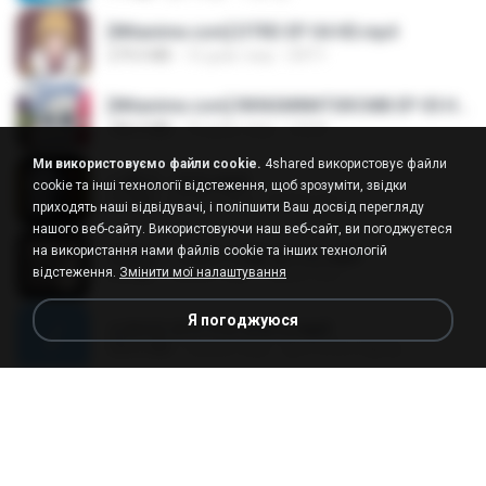
[Witanime.com] DTRD EP 04 HD.mp4
279.0 MB
10 днів тому
DRTY
[Witanime.com] RKNGMNNTSRCMB EP 05 HD.mp4
186.0 MB
16 днів тому
LOLKI
Ми використовуємо файли cookie.
4shared використовує файли
나훈아 - 영영.mp3
cookie та інші технології відстеження, щоб зрозуміти, звідки
3.5 MB
4 роки тому
castor-trot
приходять наші відвідувачі, і поліпшити Ваш досвід перегляду
нашого веб-сайту. Використовуючи наш веб-сайт, ви погоджуєтеся
на використання нами файлів cookie та інших технологій
배금성 - 사랑이 비를 맞아요.mp3
відстеження.
Змінити мої налаштування
3.5 MB
4 роки тому
castor-trot
Я погоджуюся
신유리) 유두자위 A to Z.mp3
256.6 MB
2 роки тому
좀비고4인커플 좀.
Air Hostess S01 E01.mp4
174.4 MB
3 місяці тому
민호 이.
임영웅 - 어느 60대 노부부이야기.mp3