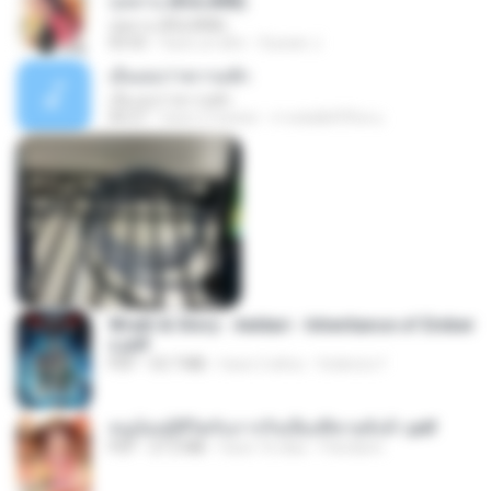
กุหลาบ (KULARB)
กุหลาบ (KULARB)
03:55
hace un año
Suwan J.
เอิ้นเธอว่าความฮัก
เอิ้นเธอว่าความฮัก
04:27
hace 2 meses
ถามพ่อ&#39;พ ม.
Wrath & Glory - Aeldari - Inheritance of Ember
s.pdf
PDF
53.7 MB
hace 2 años
federico f
หนูน้อยสู้ชีวิตกับภารกิจเลี้ยงพี่ชายทั้งห้า.pdf
PDF
27.2 MB
hace 16 días
Pandarin