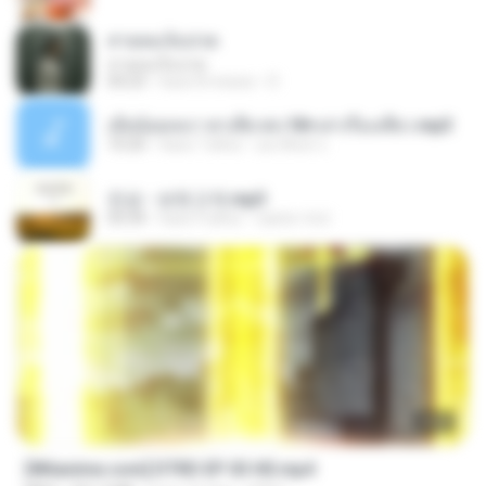
สายลมเจ็บปวด
สายลมเจ็บปวด
04:23
hace 8 meses
D
เมียน้อยเหงา พาเสียวค่ะ18+เล่าเรื่องเสียว.mp3
10:20
hace 7 años
อมรพันธ์ จ.
진성 - 보릿고개.mp3
03:34
hace 4 años
castor-trot
23:03
[Witanime.com] DTRD EP 03 HD.mp4