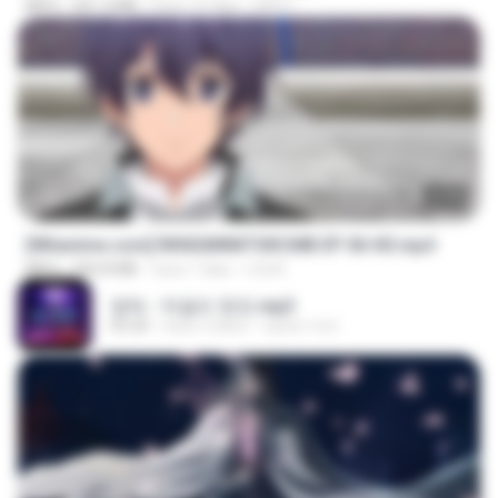
MP4
321.3 MB
hace 15 días
DRTY
23:40
[Witanime.com] RKNGMNNTSRCMB EP 06 HD.mp4
MP4
294.8 MB
hace 7 días
LOLKI
영탁 - 막걸리 한잔.mp3
03:20
hace 3 años
castor-trot