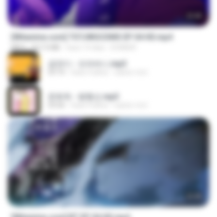
23:40
[Witanime.com] TSTJWGCDMS EP 04 HD.mp4
MP4
567.0 MB
hace 14 días
DOMISR
금잔디 - 오라버니.mp3
03:10
hace 4 años
castor-trot
문희옥 - 평행선.mp3
03:06
hace 4 años
castor-trot
23:45