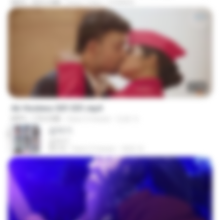
MP4
423.2 MB
hace 7 días
DOMISR
27:46
Air Hostess S01 E01.mp4
MP4
174.4 MB
hace 3 meses
민호 이.
갑자기
갑자기
03:15
hace 2 meses
복희 박.