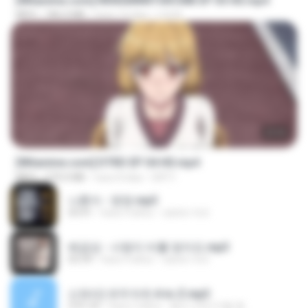
[Witanime.com] RKNGMNNTSRCMB EP 05 HD.mp4
MP4
186.0 MB
hace 14 días
LOLKI
23:03
[Witanime.com] DTRD EP 04 HD.mp4
MP4
279.0 MB
hace 8 días
DRTY
나훈아 - 영영.mp3
03:41
hace 4 años
castor-trot
배금성 - 사랑이 비를 맞아요.mp3
03:39
hace 4 años
castor-trot
신유리) 유두자위 A to Z.mp3
2:41:23
hace 2 años
좀비고4인커플 좀.