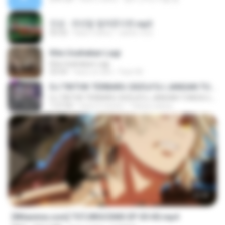
진성 - 천년을 빌려준다면.mp3
03:32
hace 4 años
castor-trot
Kita Usahakan Lagi
Kita Usahakan Lagi
03:54
hace un año
Fazri M.
DJ TIKTOK TERBARU 2025🎵DJ JANGAN TUNGGU LAMA LAMA NANTI LAMA LAMA 🎵DJ SEDIA AKU SEBELUM HUJAN
DJ TIKTOK TERBARU 2025🎵DJ JANGAN TUNGGU LAMA LAMA NANTI LAMA LAMA 🎵DJ SEDIA AKU SEBELUM HUJAN
1:27:03
hace 6 meses
Yahya Lahiya
23:40
[Witanime.com] TSTJWGCDMS EP 05 HD.mp4