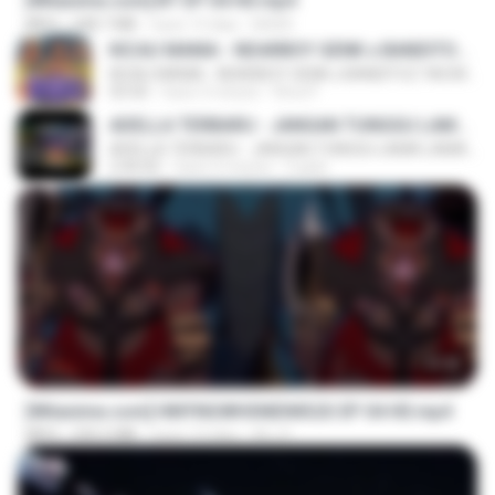
[Witanime.com] BT EP 04 HD.mp4
MP4
248.7 MB
hace 13 días
BAXK
KICAU MANIA - NDARBOY GENK x BANDITOZ YAOW 86 (OFFICIAL LYRIC VIDEO) GAS POL NDANGAK
KICAU MANIA - NDARBOY GENK x BANDITOZ YAOW 86 (OFFICIAL LYRIC VIDEO) GAS POL NDANGAK
03:50
hace 3 meses
Rina P.
ADELLA TERBARU - JANGAN TUNGGU LAMA LAMA - GELAS RETAK - OM ADELLA FULL ALBUM TERBARU 2026
ADELLA TERBARU - JANGAN TUNGGU LAMA LAMA - GELAS RETAK - OM ADELLA FULL ALBUM TERBARU 2026
2:44:42
hace 4 meses
Cuplis
23:42
[Witanime.com] HMYNGWHSNIDMS2S EP 04 HD.mp4
MP4
235.5 MB
hace 13 días
KILJY