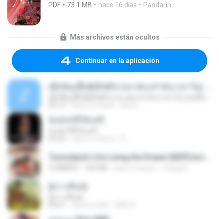
PDF
73.1 MB
hace 16 días
Pandarin
Más archivos están ocultos
Continuar en la aplicación
ເຊົາຮ້ອງເຖົ້າຊິເອົາທໍ່ໃດ (เซาฮ้องเถ้าสิเอาเท่าใด) ບຸນເກີດ ຫນູຫ່ວງ ft. ໂສພາ ຈຸນທະລາ
ເຊົາຮ້ອງເຖົ້າຊິເອົາທໍ່ໃດ (เซาฮ้องเถ้าสิเอาเท่าใด) ບຸນເກີດ ຫນູຫ່ວງ ft. ໂສພາ ຈຸນທະລາ
05:13
hace 2 meses
But G.
ฉันมันก็ดีได้แค่นี้
ฉันมันก็ดีได้แค่นี้
04:32
hace 9 meses
D
Tomodachi Life Living the Dream [NSP].torrent
TORRENT
252 KB
hace 2 meses
margob
ผู้บ่าวเสื้อปุ๋ย
ผู้บ่าวเสื้อปุ๋ย
04:31
hace un año
Mith 9.