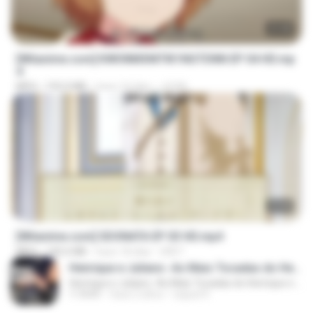
23:40
[Witanime.com] KWONMSNITIK1NGTDNN EP 04 HD.mp
4
MP4
192.0 MB
hace 14 días
JUVIA
23:40
[Witanime.com] SDONATA EP 03 HD.mp4
MP4
140.6 MB
hace 18 días
GRET
Henrique e Juliano -As Mais Tocadas do Henrique e Juliano 2021 -Top Sertanejo 2021,Cd Completo 2021
Henrique e Juliano -As Mais Tocadas do Henrique e Juliano 2021 -Top Sertanejo 2021,Cd Completo 2021
1:14:41
hace 2 años
raquel R.