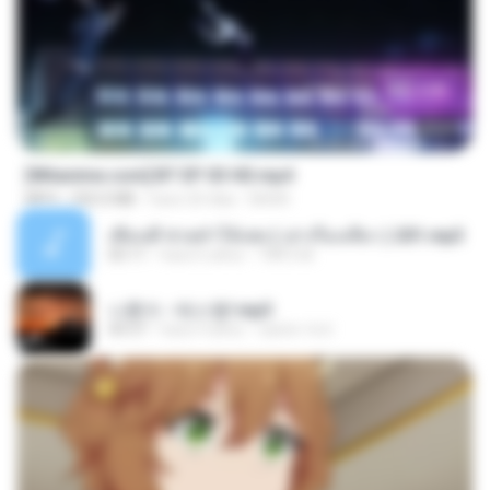
23:45
[Witanime.com] BT EP 03 HD.mp4
MP4
250.0 MB
hace 20 días
BAXK
เพื่อนพี่ ช่วยทำให้เสด ( เล่าเรื่องเสียว ) 201.mp3
05:11
hace 6 años
TNP2 M.
나훈아 - 테스형!.mp3
04:37
hace 4 años
castor-trot