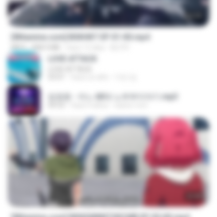
24:35
[Witanime.com] BSKHKT EP 01 HD.mp4
MP4
408.9 MB
hace 12 días
BLITR
LOVE ATTACK
LOVE ATTACK
03:01
hace un año
지빈 임.
임영웅 - 어느 60대 노부부이야기.mp3
04:52
hace 4 años
castor-trot
23:40