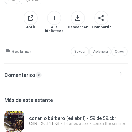
CBR
25,910 KB
Abrir
A la
Descargar
Compartir
biblioteca
Reclamar
Sexual
Violencia
Otros
Comentarios
0
Más de este estante
conan o bárbaro (ed abril) - 59 de 59.cbr
CBR
26,111 KB
14 años atrás
conan.the.cimmerian.barbarian