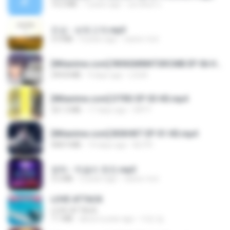
14.2 MB
7 years ago
อมรพันธ์ จ.
진성 - 보릿고개.mp3
3.4 MB
4 years ago
castor-trot
[Witanime.com] RKNGMNNTSRCMB EP 06 HD.mp4
294.8 MB
9 days ago
LOLKI
[Witanime.com] DTRD EP 03 HD.mp4
321.3 MB
17 days ago
DRTY
[Witanime.com] BSKHKT EP 01 HD.mp4
408.9 MB
14 days ago
BLITR
영탁 - 막걸리 한잔.mp3
3.2 MB
3 years ago
castor-trot
LOVE ATTACK
LOVE ATTACK
7.1 MB
about a year ago
지빈 임.