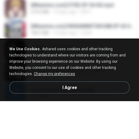
[Witanime.com] DTRD EP 04 HD.mp4
279.0 MB
10 days ago
DRTY
[Witanime.com] RKNGMNNTSRCMB EP 05 HD.mp4
186.0 MB
16 days ago
LOLKI
나훈아 - 영영.mp3
We Use Cookies.
4shared uses cookies and other tracking
3.5 MB
4 years ago
castor-trot
technologies to understand where our visitors are coming from and
improve your browsing experience on our Website. By using our
Website, you consent to our use of cookies and other tracking
배금성 - 사랑이 비를 맞아요.mp3
technologies.
Change my preferences
3.5 MB
4 years ago
castor-trot
I Agree
신유리) 유두자위 A to Z.mp3
256.6 MB
2 years ago
좀비고4인커플 좀.
Air Hostess S01 E01.mp4
174.4 MB
3 months ago
민호 이.
임영웅 - 어느 60대 노부부이야기.mp3
4.6 MB
4 years ago
castor-trot