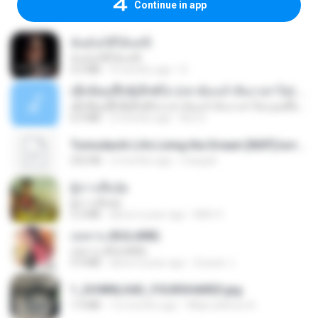
Continue in app
ฉันมันก็ดีได้แค่นี้
ฉันมันก็ดีได้แค่นี้
4.2 MB
9 months ago
D
ເຊົາຮ້ອງເຖົ້າຊິເອົາທໍ່ໃດ (เซาฮ้องเถ้าสิเอาเท่าใด) ບຸນເກີດ ຫນູຫ່ວງ ft. ໂສພາ ຈຸນທະລາ
ເຊົາຮ້ອງເຖົ້າຊິເອົາທໍ່ໃດ (เซาฮ้องเถ้าสิเอาเท่าใด) ບຸນເກີດ ຫນູຫ່ວງ ft. ໂສພາ ຈຸນທະລາ
6.0 MB
2 months ago
But G.
Tomodachi Life Living the Dream [NSP].torrent
252 KB
2 months ago
margob
ผู้บ่าวเสื้อปุ๋ย
ผู้บ่าวเสื้อปุ๋ย
5.2 MB
about a year ago
Mith 9.
กุหลาบ (KULARB)
กุหลาบ (KULARB)
5.9 MB
about a year ago
Suwan J.
1_DOWNLOAD_FOURSHARED.jpg
1.9 MB
12 months ago
Wtlprodthree A.