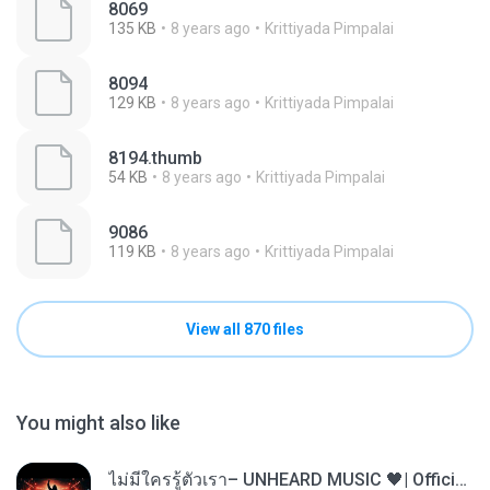
8069
135 KB
8 years ago
Krittiyada Pimpalai
8094
129 KB
8 years ago
Krittiyada Pimpalai
8194.thumb
54 KB
8 years ago
Krittiyada Pimpalai
9086
119 KB
8 years ago
Krittiyada Pimpalai
View all 870 files
You might also like
ไม่มีใครรู้ตัวเรา– UNHEARD MUSIC 🖤| Official Lyric Video | เพลงสู้ชีวิต