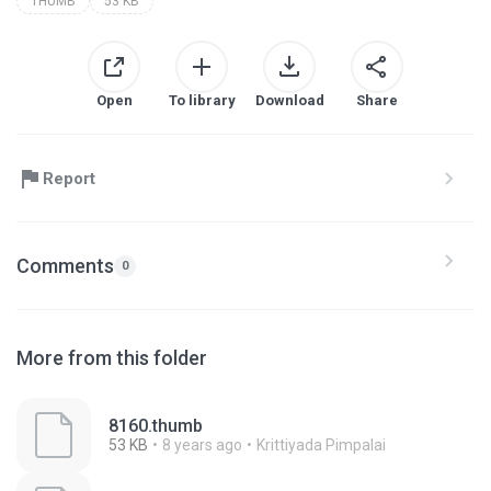
THUMB
53 KB
Open
To library
Download
Share
Report
Comments
0
More from this folder
8160.thumb
53 KB
8 years ago
Krittiyada Pimpalai