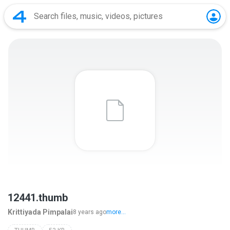
12441.thumb
Krittiyada Pimpalai
8 years ago
more...