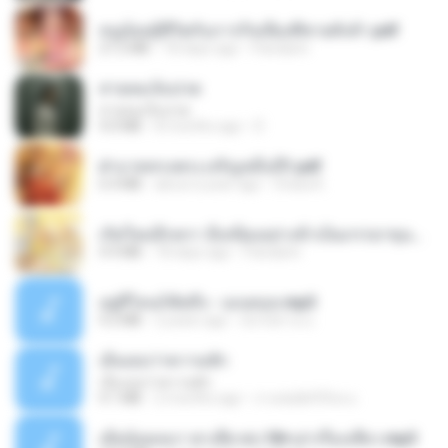
หนูน้อยสู้ชีวิตกับภารกิจเลี้ยงพี่ชายทั้งห้า.pdf
27.2 MB
18 days ago
Pandarin
สายลมเจ็บปวด
สายลมเจ็บปวด
4.0 MB
8 months ago
D
ฝ่าบาททรงพระเจริญหมื่นปี1.pdf
6.4 MB
about a year ago
Orasa K.
เกิดใหม่อีกครา อี๋เหนียงอย่างข้าเป็นภรรยาขุนนาง 1_ST.pdf
4.9 MB
18 days ago
Pandarin
อยู่ที่ไหนก็คิดถึง - เมนทอล.mp3
4.2 MB
2 years ago
มันไม้สาย ม.
เอิ้นเธอว่าความฮัก
เอิ้นเธอว่าความฮัก
4.1 MB
2 months ago
ถามพ่อ&#39;พ ม.
เมียน้อยเหงา พาเสียวค่ะ18+เล่าเรื่องเสียว.mp3