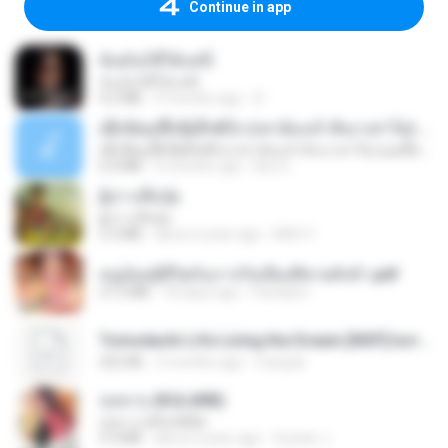
Continue in app
ฉันมันก็ดีได้แค่นี้
ฉันมันก็ดีได้แค่นี้
4.2 MB
9 months ago
D
ເຊົາຮ້ອງເຖົ້າຊິເອົາທໍ່ໃດ (เซาฮ้องเถ้าสิเอาเท่าใด) ບຸນເກີດ ຫນູຫ່ວງ ft. ໂສພາ ຈຸນທະລາ
ເຊົາຮ້ອງເຖົ້າຊິເອົາທໍ່ໃດ (เซาฮ้องเถ้าสิเอาเท่าใด) ບຸນເກີດ ຫນູຫ່ວງ ft. ໂສພາ ຈຸນທະລາ
6.0 MB
2 months ago
But G.
ผู้บ่าวเสื้อปุ๋ย
ผู้บ่าวเสื้อปุ๋ย
5.2 MB
about a year ago
Mith 9.
หนูน้อยสู้ชีวิตกับภารกิจเลี้ยงพี่ชายทั้งห้า.pdf
27.2 MB
18 days ago
Pandarin
Tomodachi Life Living the Dream [NSP].torrent
252 KB
2 months ago
margob
กุหลาบ (KULARB)
กุหลาบ (KULARB)
5.9 MB
about a year ago
Suwan J.