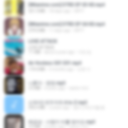
[Witanime.com] DTRD EP 03 HD.mp4
321.3 MB
18 days ago
DRTY
[Witanime.com] DTRD EP 04 HD.mp4
279.0 MB
11 days ago
DRTY
LOVE ATTACK
LOVE ATTACK
7.1 MB
about a year ago
지빈 임.
Air Hostess S01 E01.mp4
174.4 MB
3 months ago
민호 이.
나훈아 - 영영.mp3
3.5 MB
4 years ago
castor-trot
신유리) 유두자위 A to Z.mp3
256.6 MB
2 years ago
좀비고4인커플 좀.
배금성 - 사랑이 비를 맞아요.mp3
3.5 MB
4 years ago
castor-trot