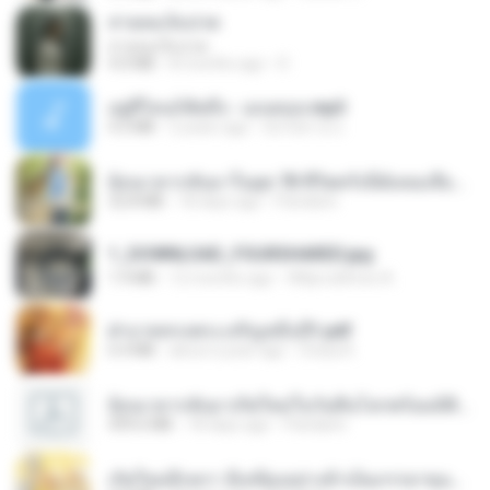
สายลมเจ็บปวด
สายลมเจ็บปวด
4.0 MB
8 months ago
D
อยู่ที่ไหนก็คิดถึง - เมนทอล.mp3
4.2 MB
2 years ago
มันไม้สาย ม.
ย้อนเวลากลับมาในยุค 70 ชีวิตครั้งนี้ฉันขอเลือกเอง จบ.pdf
32.8 MB
18 days ago
Pandarin
1_DOWNLOAD_FOURSHARED.jpg
1.9 MB
12 months ago
Wtlprodthree A.
ฝ่าบาททรงพระเจริญหมื่นปี1.pdf
6.4 MB
about a year ago
Orasa K.
ย้อนเวลากลับมาเกิดใหม่ในวันสิ้นโลกพร้อมมิติส่วนตัว 1-443 [จบ] - 揍趴长颈鹿.pdf
499.6 MB
18 days ago
Pandarin
เกิดใหม่อีกครา อี๋เหนียงอย่างข้าเป็นภรรยาขุนนาง 1_ST.pdf