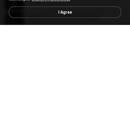
3.6 MB
4 years ago
castor-trot
I Agree
[Witanime.com] BT EP 05 HD.mp4
287.6 MB
8 days ago
BAXK
Tabola Bale
Tabola Bale
4.4 MB
11 months ago
Hamdi U.
[Witanime.com] HMYNGWHSNIDMS2S EP 04 HD.mp4
235.5 MB
15 days ago
KILJY
[Witanime.com] BSKHKT EP 02 HD.mp4
406.1 MB
8 days ago
BLITR
Henrique e Juliano -As Mais Tocadas do Henrique e Juliano 2021 -Top Sertanejo 2021,Cd Completo 2021
Henrique e Juliano -As Mais Tocadas do Henrique e Juliano 2021 -Top Sertanejo 2021,Cd Completo 2021
51.4 MB
2 years ago
raquel R.
Apaga Apaga Apaga (Ao Vivo)
Apaga Apaga Apaga (Ao Vivo)
3.0 MB
6 months ago
aandre.rodrigues