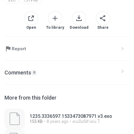
EXO
1,318 KB
Open
To library
Download
Share
Report
Comments
0
More from this folder
1235.3336597.1533473087971.v3.exo
155 KB
8 years ago
คนมั้ยมีตัวตน ใ.