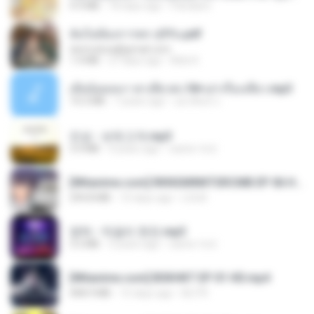
4.9 MB
18 days ago
Pandarin
ฉันไม่ต้องการพร สุจิรัน.pdf
tanmobza@gmail.com
1.4 MB
27 days ago
Mob K.
เมียน้อยเหงา พาเสียวค่ะ18+เล่าเรื่องเสียว.mp3
14.2 MB
7 years ago
อมรพันธ์ จ.
진성 - 보릿고개.mp3
3.4 MB
4 years ago
castor-trot
[Witanime.com] RKNGMNNTSRCMB EP 06 HD.mp4
294.8 MB
10 days ago
LOLKI
영탁 - 막걸리 한잔.mp3
3.2 MB
3 years ago
castor-trot
[Witanime.com] BSKHKT EP 01 HD.mp4
408.9 MB
15 days ago
BLITR