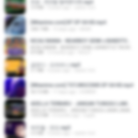
진성 - 천년을 빌려준다면.mp3
3.4 MB
4 years ago
castor-trot
[Witanime.com] BT EP 04 HD.mp4
248.7 MB
15 days ago
BAXK
KICAU MANIA - NDARBOY GENK x BANDITOZ YAOW 86 (OFFICIAL LYRIC VIDEO) GAS POL NDANGAK
KICAU MANIA - NDARBOY GENK x BANDITOZ YAOW 86 (OFFICIAL LYRIC VIDEO) GAS POL NDANGAK
8.9 MB
3 months ago
Rina P.
금잔디 - 오라버니.mp3
3.1 MB
4 years ago
castor-trot
[Witanime.com] TSTJWGCDMS EP 04 HD.mp4
567.0 MB
17 days ago
DOMISR
ADELLA TERBARU - JANGAN TUNGGU LAMA LAMA - GELAS RETAK - OM ADELLA FULL ALBUM TERBARU 2026
ADELLA TERBARU - JANGAN TUNGGU LAMA LAMA - GELAS RETAK - OM ADELLA FULL ALBUM TERBARU 2026
133.0 MB
4 months ago
Cuplis
박우철 - 연모.mp3
3.5 MB
4 years ago
castor-trot