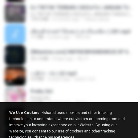
DJ TIKTOK TERBARU 2025🎵DJ JANGAN TUNGGU LAMA LAMA NANTI LAMA LAMA 🎵DJ SEDIA AKU SEBELUM HUJAN
DJ TIKTOK TERBARU 2025🎵DJ JANGAN TUNGGU LAMA LAMA NANTI LAMA LAMA 🎵DJ SEDIA AKU SEBELUM HUJAN
199.4 MB
6 months ago
Yahya Lahiya
เพื่อนพี่ ช่วยทำให้เสด ( เล่าเรื่องเสียว ) 201.mp3
7.1 MB
6 years ago
TNP2 M.
[Witanime.com] HMYNGWHSNIDMS2S EP 05 HD.mp4
251.4 MB
8 days ago
KILJY
나훈아 - 테스형!.mp3
4.4 MB
4 years ago
castor-trot
Pretty Girl
Pretty Girl
8.8 MB
24 days ago
황영지
We Use Cookies.
4shared uses cookies and other tracking
[Witanime.com] DTRD EP 05 HD.mp4
technologies to understand where our visitors are coming from and
219.5 MB
4 days ago
DRTY
improve your browsing experience on our Website. By using our
Website, you consent to our use of cookies and other tracking
옹이 - 조항조.mp3
technologies.
Change my preferences