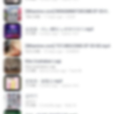
[Witanime.com] RKNGMNNTSRCMB EP 05 HD.mp4
186.0 MB
17 days ago
LOLKI
임영웅 - 어느 60대 노부부이야기.mp3
4.6 MB
4 years ago
castor-trot
[Witanime.com] TSTJWGCDMS EP 05 HD.mp4
423.2 MB
10 days ago
DOMISR
Kita Usahakan Lagi
Kita Usahakan Lagi
3.3 MB
about a year ago
Fazri M.
문희옥 - 평행선.mp3
2.9 MB
4 years ago
castor-trot
갑자기
갑자기
3.0 MB
2 months ago
복희 박.