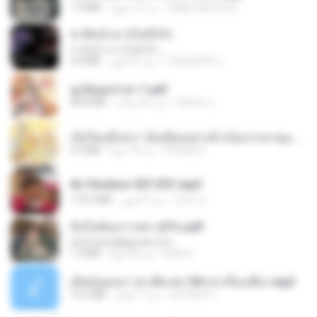
Wtlprodthree A.
منذ 12 شهرًا
1.9 MB
ชาติหน้าอาจไม่มีจริง
ชาติหน้าอาจไม่มีจริง
ไวลุ้น&#39; อ.
منذ 9 أشهر
4.4 MB
ฮูหยิuสุดป่วuฯ 1.pdf
ณิชพน แ.
منذ عام واحد
68.8 MB
เกิดใหม่อีกครา อี๋เหนียงอย่างข้าเป็นภรรยาขุนนาง 1_ST.pdf
Pandarin
منذ 19 يومًا
4.9 MB
Air Hostess S01 E01.mp4
민호 이.
منذ 3 أشهر
174.4 MB
ฉันไม่ต้องการพร สุจิรัน.pdf
tanmobza@gmail.com
Mob K.
منذ 28 يومًا
1.4 MB
เมียน้อยเหงา พาเสียวค่ะ18+เล่าเรื่องเสียว.mp3
อมรพันธ์ จ.
منذ 7 أعوام
14.2 MB