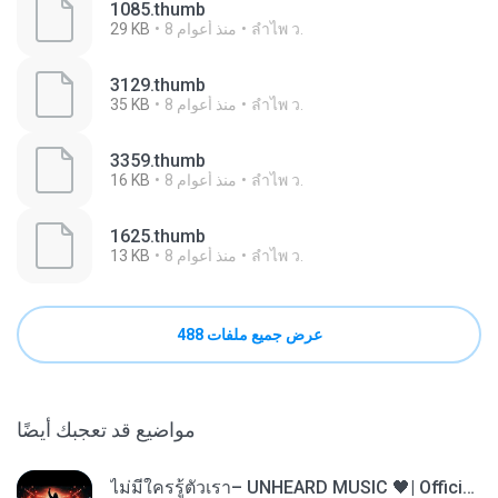
1085.thumb
ลําไพ ว.
8 منذ أعوام
29 KB
3129.thumb
ลําไพ ว.
8 منذ أعوام
35 KB
3359.thumb
ลําไพ ว.
8 منذ أعوام
16 KB
1625.thumb
ลําไพ ว.
8 منذ أعوام
13 KB
عرض جميع ملفات 488
مواضيع قد تعجبك أيضًا
ไม่มีใครรู้ตัวเรา– UNHEARD MUSIC 🖤| Official Lyric Video | เพลงสู้ชีวิต