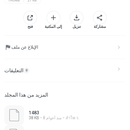
THUMB
27 KB
مشاركة
تنزيل
إلى المكتبة
فتح
الإبلاغ عن ملف
التعليقات
0
المزيد من هذا المجلد
1483
ลําไพ ว.
8 منذ أعوام
38 KB