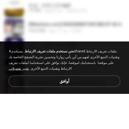
진성 - 보릿고개.mp3
castor-trot
منذ 4 أعوام
3.4 MB
[Witanime.com] RKNGMNNTSRCMB EP 06 HD.mp4
LOLKI
منذ 11 يومًا
294.8 MB
영탁 - 막걸리 한잔.mp3
castor-trot
منذ 3 أعوام
3.2 MB
نحن نستخدم ملفات تعريف الارتباط.
يستخدم 4shared ملفات تعريف الارتباط
وتقنيات التتبع الأخرى لفهم من أين يأتي زوارنا وتحسين تجربة التصفح الخاصة بك
[Witanime.com] BSKHKT EP 01 HD.mp4
على موقعنا. باستخدامك لموقعنا، فإنك توافق على استخدامنا لملفات تعريف
الارتباط وتقنيات التتبع الأخرى.
تغيير تفضيلاتي
BLITR
منذ 16 يومًا
408.9 MB
أوافق
[Witanime.com] DTRD EP 04 HD.mp4
DRTY
منذ 11 يومًا
279.0 MB
LOVE ATTACK
LOVE ATTACK
지빈 임.
منذ عام واحد
7.1 MB
신유리) 유두자위 A to Z.mp3
좀비고4인커플 좀.
منذ عامين
256.6 MB