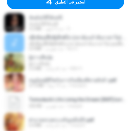
استمر في التطبيق
ฉันมันก็ดีได้แค่นี้
ฉันมันก็ดีได้แค่นี้
D
منذ 9 أشهر
4.2 MB
ເຊົາຮ້ອງເຖົ້າຊິເອົາທໍ່ໃດ (เซาฮ้องเถ้าสิเอาเท่าใด) ບຸນເກີດ ຫນູຫ່ວງ ft. ໂສພາ ຈຸນທະລາ
ເຊົາຮ້ອງເຖົ້າຊິເອົາທໍ່ໃດ (เซาฮ้องเถ้าสิเอาเท่าใด) ບຸນເກີດ ຫນູຫ່ວງ ft. ໂສພາ ຈຸນທະລາ
But G.
منذ شهرين
6.0 MB
ผู้บ่าวเสื้อปุ๋ย
ผู้บ่าวเสื้อปุ๋ย
Mith 9.
منذ عام واحد
5.2 MB
หนูน้อยสู้ชีวิตกับภารกิจเลี้ยงพี่ชายทั้งห้า.pdf
Pandarin
منذ 19 يومًا
27.2 MB
Tomodachi Life Living the Dream [NSP].torrent
margob
منذ شهرين
252 KB
ฝ่าบาททรงพระเจริญหมื่นปี1.pdf
Orasa K.
منذ عام واحد
6.4 MB