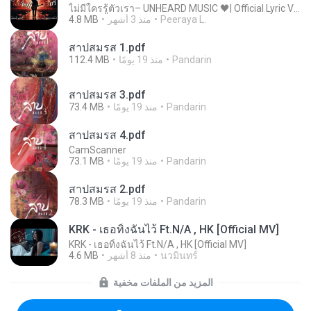
ไม่มีใครรู้ตัวเรา– UNHEARD MUSIC 🖤| Official Lyric Video | เพลงสู้ชีวิต
Peeraya L.
منذ 3 أشهر
4.8 MB
สาปสมรส 1.pdf
Pandarin
منذ 19 يومًا
112.4 MB
สาปสมรส 3.pdf
Pandarin
منذ 19 يومًا
73.4 MB
สาปสมรส 4.pdf
CamScanner
Pandarin
منذ 19 يومًا
73.1 MB
สาปสมรส 2.pdf
Pandarin
منذ 19 يومًا
78.3 MB
KRK - เธอทิ้งฉันไว้ Ft.N/A , HK [Official MV]
KRK - เธอทิ้งฉันไว้ Ft.N/A , HK [Official MV]
นวมินทร์
منذ 8 أشهر
4.6 MB
المزيد من الملفات مخفية