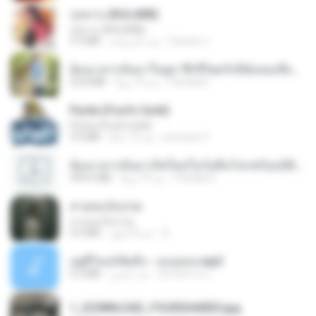
กุหลาบ (KULARB)
กุหลาบ (KULARB)
Suwan J.
منذ عام واحد
5.9 MB
ย้อนเวลากลับมาในยุค 70 ชีวิตครั้งนี้ฉันขอเลือกเอง จบ.pdf
Pandarin
منذ 19 يومًا
32.8 MB
Pyrite (Fool's Gold)
Pyrite (Fool's Gold)
princess Y.
منذ 12 عامًا
3.4 MB
ย้อนเวลากลับมาเกิดใหม่ในวันสิ้นโลกพร้อมมิติส่วนตัว 1-443 [จบ] - 揍趴长颈鹿.pdf
Pandarin
منذ 19 يومًا
499.6 MB
สายลมเจ็บปวด
สายลมเจ็บปวด
D
منذ 8 أشهر
4.0 MB
อยู่ที่ไหนก็คิดถึง - เมนทอล.mp3
มันไม้สาย ม.
منذ عامين
4.2 MB
1_DOWNLOAD_FOURSHARED.jpg