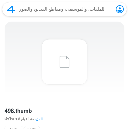
498.thumb
ลําไพ ว.
المزيد...
8 منذ أعوام