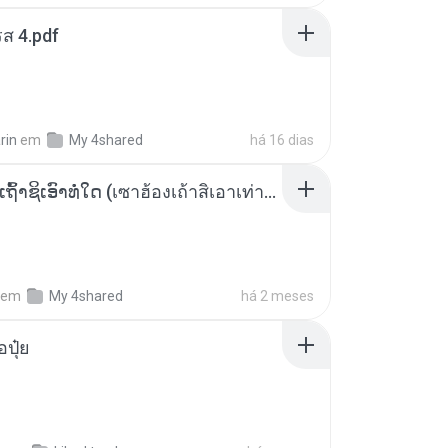
ส 4.pdf
rin
em
My 4shared
há 16 dias
ເຊົາຮ້ອງເຖົ້າຊິເອົາທໍ່ໃດ (เซาฮ้องเถ้าสิเอาเท่าใด) ບຸນເກີດ ຫນູຫ່ວງ ft. ໂສພາ ຈຸນທະລາ
em
My 4shared
há 2 meses
้อปุ๋ย