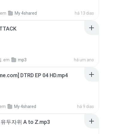
em
My 4shared
há 13 dias
ATTACK
.
em
mp3
há um ano
ime.com] DTRD EP 04 HD.mp4
em
My 4shared
há 9 dias
유두자위 A to Z.mp3