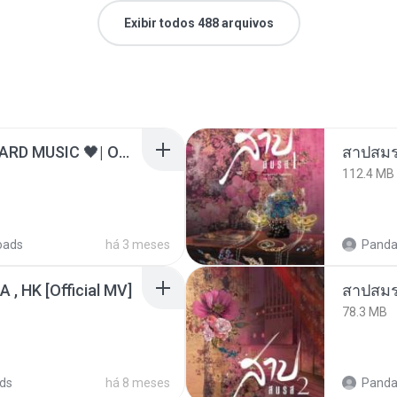
Exibir todos 488 arquivos
ไม่มีใครรู้ตัวเรา– UNHEARD MUSIC 🖤| Official Lyric Video | เพลงสู้ชีวิต
สาปสมร
112.4 MB
oads
há 3 meses
Panda
/A , HK [Official MV]
สาปสมร
78.3 MB
ds
há 8 meses
Panda