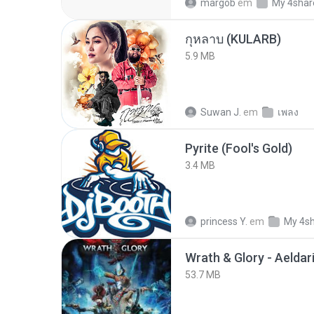
margob
em
My 4shar
กุหลาบ (KULARB)
5.9 MB
Suwan J.
em
เพลง
Pyrite (Fool's Gold)
3.4 MB
princess Y.
em
My 4s
53.7 MB