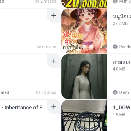
ed
há 2 meses
Mith 9
หนูน้อยส
27.2 MB
há um ano
Panda
สายลมเ
4.0 MB
hared
há 12 anos
D
em
Wrath & Glory - Aeldari - Inheritance of Embers.pdf
1_DOW
1.9 MB