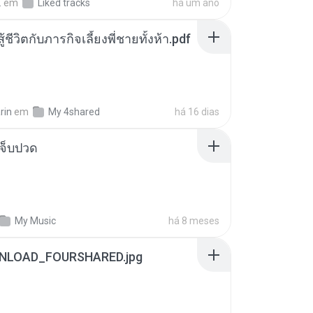
.
em
Liked tracks
há um ano
ู้ชีวิตกับภารกิจเลี้ยงพี่ชายทั้งห้า.pdf
rin
em
My 4shared
há 16 dias
จ็บปวด
My Music
há 8 meses
NLOAD_FOURSHARED.jpg