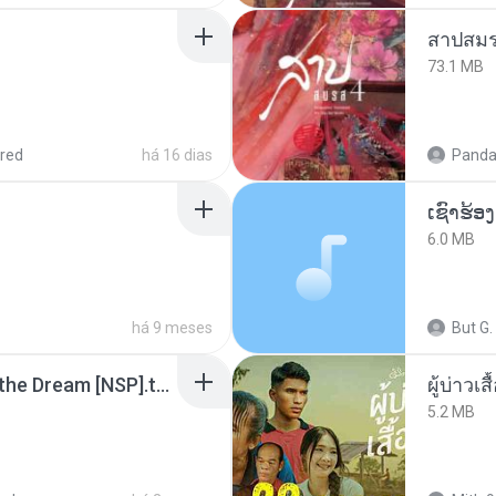
สาปสมร
73.1 MB
red
há 16 dias
Panda
6.0 MB
há 9 meses
But G.
Tomodachi Life Living the Dream [NSP].torrent
ผู้บ่าวเสื
5.2 MB