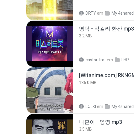
DRTY
em
My 4shared
영탁 - 막걸리 한잔.mp3
3.2 MB
castor-trot
em
LHR
186.0 MB
LOLKI
em
My 4shared
나훈아 - 영영.mp3
3.5 MB