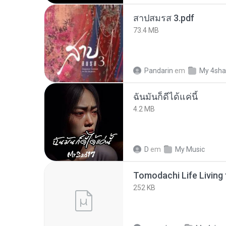
สาปสมรส 3.pdf
73.4 MB
Pandarin
em
My 4sha
ฉันมันก็ดีได้แค่นี้
4.2 MB
D
em
My Music
252 KB