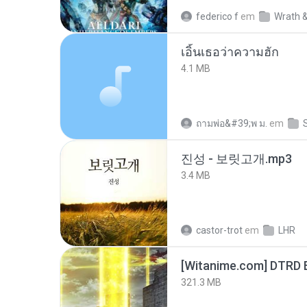
federico f
em
Wrath &
เอิ้นเธอว่าความฮัก
4.1 MB
ถามพ่อ&#39;พ ม.
em
진성 - 보릿고개.mp3
3.4 MB
castor-trot
em
LHR
[Witanime.com] DTRD 
321.3 MB