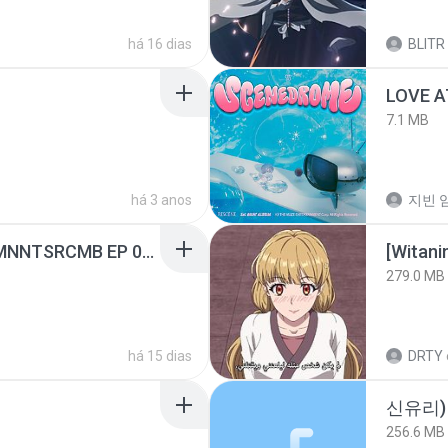
há 16 dias
BLITR
LOVE 
7.1 MB
há 3 anos
지빈 임
[Witanime.com] RKNGMNNTSRCMB EP 05 HD.mp4
[Witan
279.0 MB
há 15 dias
DRTY
신유리) 
256.6 MB