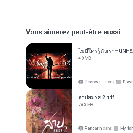
Vous aimerez peut-être aussi
4.8 MB
Peeraya L.
dans
Down
สาปสมรส 2.pdf
78.3 MB
Pandarin
dans
My 4s