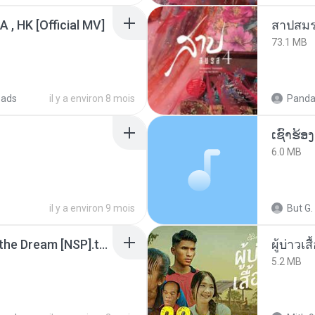
/A , HK [Official MV]
สาปสมร
73.1 MB
oads
il y a environ 8 mois
Panda
6.0 MB
il y a environ 9 mois
But G.
Tomodachi Life Living the Dream [NSP].torrent
ผู้บ่าวเสื
5.2 MB