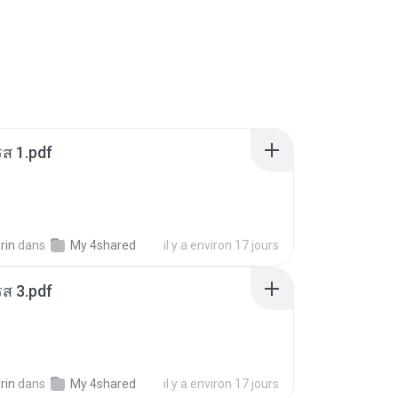
ส 1.pdf
rin
dans
My 4shared
il y a environ 17 jours
ส 3.pdf
rin
dans
My 4shared
il y a environ 17 jours