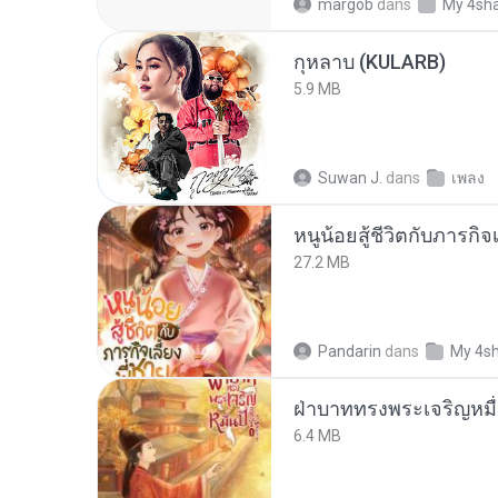
margob
dans
My 4sh
กุหลาบ (KULARB)
5.9 MB
Suwan J.
dans
เพลง
หนูน้อยสู้ชีวิตกับภารกิจเ
27.2 MB
Pandarin
dans
My 4s
ฝ่าบาททรงพระเจริญหมื่
6.4 MB