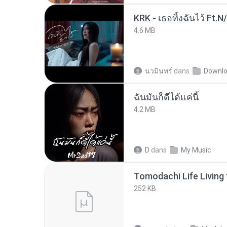
KRK - เธอทิ้งฉันไว้ Ft.N
4.6 MB
นวมินทร์
dans
Downl
ฉันมันก็ดีได้แค่นี้
4.2 MB
D
dans
My Music
252 KB