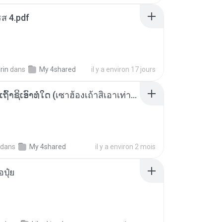
ส 4.pdf
rin
dans
My 4shared
il y a environ 17 jours
ເຊົາຮ້ອງເຖົ້າຊິເອົາທໍ່ໃດ (เซาฮ้องเถ้าสิเอาเท่าใด) ບຸນເກີດ ຫນູຫ່ວງ ft. ໂສພາ ຈຸນທະລາ
dans
My 4shared
il y a environ 2 mois
้อปุ๋ย