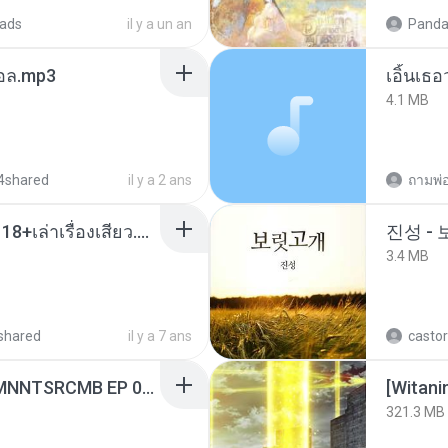
ads
il y a un an
Panda
นทอล.mp3
เอิ้นเธ
4.1 MB
4shared
il y a 2 ans
ถามพ่
เมียน้อยเหงา พาเสียวค่ะ18+เล่าเรื่องเสียว.mp3
진성 -
3.4 MB
shared
il y a 7 ans
castor
[Witanime.com] RKNGMNNTSRCMB EP 06 HD.mp4
[Witan
321.3 MB