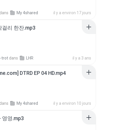
dans
My 4shared
il y a environ 17 jours
막걸리 한잔.mp3
-trot
dans
LHR
il y a 3 ans
ime.com] DTRD EP 04 HD.mp4
dans
My 4shared
il y a environ 10 jours
 영영.mp3