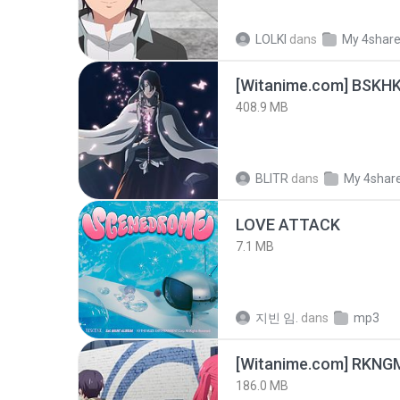
LOLKI
dans
My 4shar
[Witanime.com] BSKHK
408.9 MB
BLITR
dans
My 4shar
LOVE ATTACK
7.1 MB
지빈 임.
dans
mp3
186.0 MB