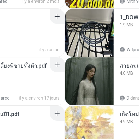
ared
il y a environ 2 mois
Mith 9
1_DOW
1.9 MB
il y a un an
Wtlpro
ลี้ยงพี่ชายทั้งห้า.pdf
สายลมเ
4.0 MB
hared
il y a environ 17 jours
D
dan
นปี1.pdf
4.9 MB