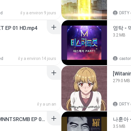
ed
il y a environ 9 jours
DRTY
T EP 01 HD.mp4
영탁 - 
3.2 MB
ed
il y a environ 14 jours
castor
[Witan
279.0 MB
il y a un an
DRTY
[Witanime.com] RKNGMNNTSRCMB EP 05 HD.mp4
나훈아 -
3.5 MB