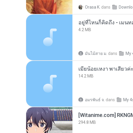
Orasa K.
dans
Downlo
อยู่ที่ไหนก็คิดถึง - เม
4.2 MB
มันไม้สาย ม.
dans
My 
14.2 MB
อมรพันธ์ จ.
dans
My 4
294.8 MB