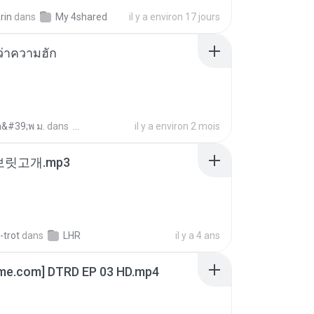
rin
dans
My 4shared
il y a environ 17 jours
อว่าความฮัก
อ&#39;พ ม.
dans
il y a environ 2 mois
 보릿고개.mp3
-trot
dans
LHR
il y a 4 ans
ime.com] DTRD EP 03 HD.mp4