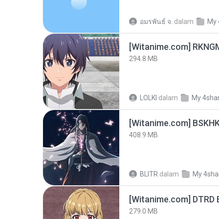
อมรพันธ์ จ.
dalam
My 
294.8 MB
LOLKI
dalam
My 4sha
[Witanime.com] BSKHK
408.9 MB
BLITR
dalam
My 4sha
[Witanime.com] DTRD 
279.0 MB