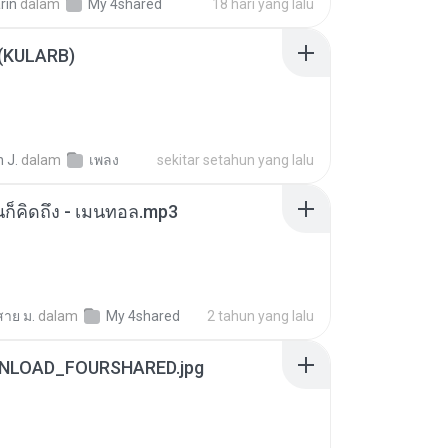
rin
dalam
My 4shared
18 hari yang lalu
 (KULARB)
 J.
dalam
เพลง
sekitar setahun yang lalu
หนก็คิดถึง - เมนทอล.mp3
สาย ม.
dalam
My 4shared
2 tahun yang lalu
NLOAD_FOURSHARED.jpg