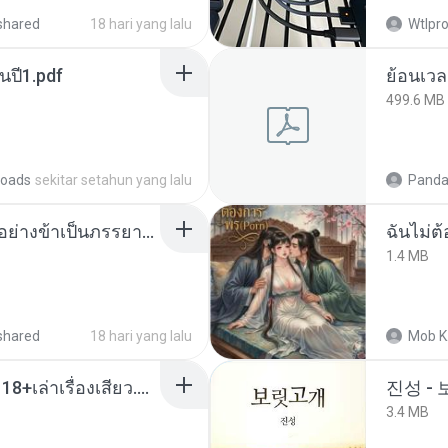
shared
18 hari yang lalu
Wtlpro
นปี1.pdf
499.6 MB
oads
sekitar setahun yang lalu
Panda
เกิดใหม่อีกครา อี๋เหนียงอย่างข้าเป็นภรรยาขุนนาง 1_ST.pdf
ฉันไม่ต้
1.4 MB
shared
18 hari yang lalu
Mob K
เมียน้อยเหงา พาเสียวค่ะ18+เล่าเรื่องเสียว.mp3
진성 -
3.4 MB