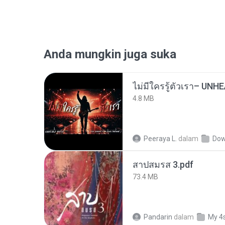
Anda mungkin juga suka
4.8 MB
Peeraya L.
dalam
Dow
สาปสมรส 3.pdf
73.4 MB
Pandarin
dalam
My 4