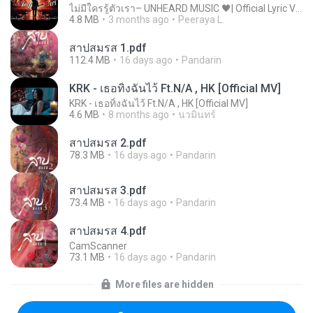
ไม่มีใครรู้ตัวเรา– UNHEARD MUSIC 🖤| Official Lyric Video | เพลงสู้ชีวิต
4.8 MB
3 months ago
Peeraya L.
สาปสมรส 1.pdf
112.4 MB
16 days ago
Pandarin
KRK - เธอทิ้งฉันไว้ Ft.N/A , HK [Official MV]
KRK - เธอทิ้งฉันไว้ Ft.N/A , HK [Official MV]
4.6 MB
8 months ago
นวมินทร์
สาปสมรส 2.pdf
78.3 MB
16 days ago
Pandarin
สาปสมรส 3.pdf
73.4 MB
16 days ago
Pandarin
สาปสมรส 4.pdf
CamScanner
73.1 MB
16 days ago
Pandarin
More files are hidden