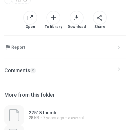
127 KB
Open
To library
Download
Share
Report
Comments
0
More from this folder
22518.thumb
28 KB
7 years ago
สมชาย ป.