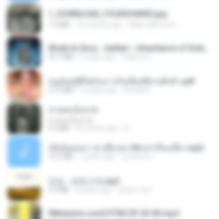
1_DOWNLOAD_FOURSHARED.jpg
1.9 MB
12 months ago
Wtlprodthree A.
Wrath & Glory - Aeldari - Inheritance of Embers.pdf
53.7 MB
2 years ago
federico f
หนูน้อยสู้ชีวิตกับภารกิจเลี้ยงพี่ชายทั้งห้า.pdf
27.2 MB
16 days ago
Pandarin
สายลมเจ็บปวด
สายลมเจ็บปวด
4.0 MB
8 months ago
D
เมียน้อยเหงา พาเสียวค่ะ18+เล่าเรื่องเสียว.mp3
14.2 MB
7 years ago
อมรพันธ์ จ.
진성 - 보릿고개.mp3
3.4 MB
4 years ago
castor-trot
[Witanime.com] DTRD EP 03 HD.mp4