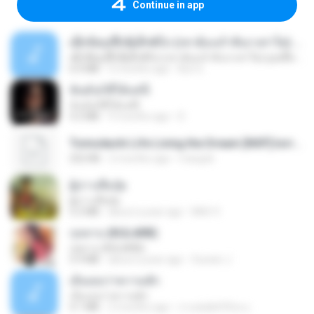
Continue in app
ເຊົາຮ້ອງເຖົ້າຊິເອົາທໍ່ໃດ (เซาฮ้องเถ้าสิเอาเท่าใด) ບຸນເກີດ ຫນູຫ່ວງ ft. ໂສພາ ຈຸນທະລາ
ເຊົາຮ້ອງເຖົ້າຊິເອົາທໍ່ໃດ (เซาฮ้องเถ้าสิเอาเท่าใด) ບຸນເກີດ ຫນູຫ່ວງ ft. ໂສພາ ຈຸນທະລາ
6.0 MB
2 months ago
But G.
ฉันมันก็ดีได้แค่นี้
ฉันมันก็ดีได้แค่นี้
4.2 MB
9 months ago
D
Tomodachi Life Living the Dream [NSP].torrent
252 KB
2 months ago
margob
ผู้บ่าวเสื้อปุ๋ย
ผู้บ่าวเสื้อปุ๋ย
5.2 MB
about a year ago
Mith 9.
กุหลาบ (KULARB)
กุหลาบ (KULARB)
5.9 MB
about a year ago
Suwan J.
เอิ้นเธอว่าความฮัก
เอิ้นเธอว่าความฮัก
4.1 MB
2 months ago
ถามพ่อ&#39;พ ม.