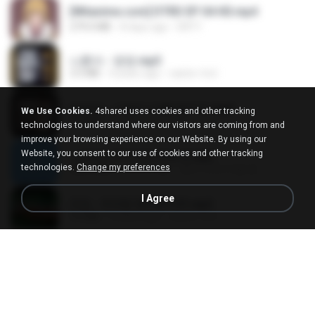
[Witanime.com] DTRD EP 04 HD.mp4
279.0 MB
8 days ago
DRTY
나훈아 - 영영.mp3
3.5 MB
4 years ago
castor-trot
배금성 - 사랑이 비를 맞아요.mp3
We Use Cookies.
4shared uses cookies and other tracking
3.5 MB
4 years ago
castor-trot
technologies to understand where our visitors are coming from and
improve your browsing experience on our Website. By using our
Website, you consent to our use of cookies and other tracking
신유리) 유두자위 A to Z.mp3
technologies.
Change my preferences
256.6 MB
2 years ago
좀비고4인커플 좀.
I Agree
진성 - 천년을 빌려준다면.mp3
3.4 MB
4 years ago
castor-trot
Kita Usahakan Lagi
Kita Usahakan Lagi
3.3 MB
about a year ago
Fazri M.
DJ TIKTOK TERBARU 2025🎵DJ JANGAN TUNGGU LAMA LAMA NANTI LAMA LAMA 🎵DJ SEDIA AKU SEBELUM HUJAN
DJ TIKTOK TERBARU 2025🎵DJ JANGAN TUNGGU LAMA LAMA NANTI LAMA LAMA 🎵DJ SEDIA AKU SEBELUM HUJAN