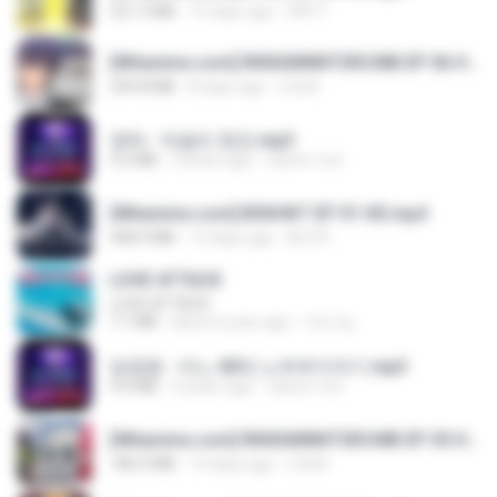
321.3 MB
15 days ago
DRTY
[Witanime.com] RKNGMNNTSRCMB EP 06 HD.mp4
294.8 MB
8 days ago
LOLKI
영탁 - 막걸리 한잔.mp3
3.2 MB
3 years ago
castor-trot
[Witanime.com] BSKHKT EP 01 HD.mp4
408.9 MB
13 days ago
BLITR
LOVE ATTACK
LOVE ATTACK
7.1 MB
about a year ago
지빈 임.
임영웅 - 어느 60대 노부부이야기.mp3
4.6 MB
4 years ago
castor-trot
[Witanime.com] RKNGMNNTSRCMB EP 05 HD.mp4
186.0 MB
14 days ago
LOLKI