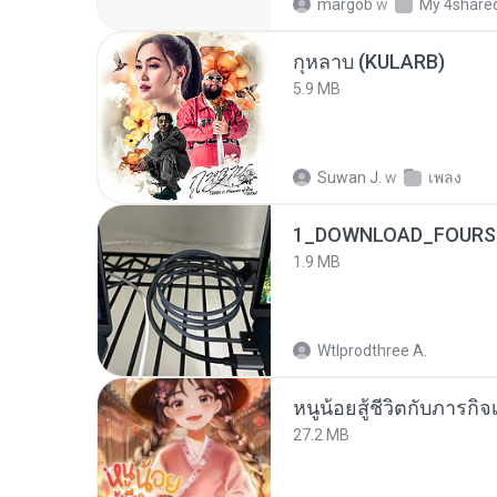
margob
w
My 4share
กุหลาบ (KULARB)
5.9 MB
Suwan J.
w
เพลง
1_DOWNLOAD_FOURSH
1.9 MB
Wtlprodthree A.
หนูน้อยสู้ชีวิตกับภารกิจเ
27.2 MB