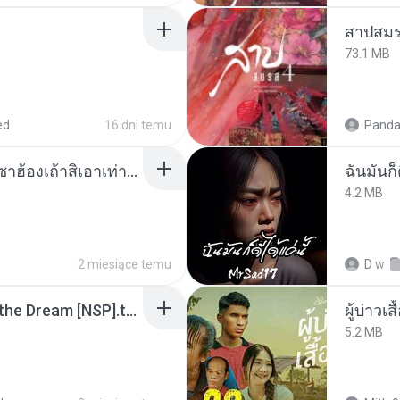
สาปสมร
73.1 MB
ed
16 dni temu
Panda
ເຊົາຮ້ອງເຖົ້າຊິເອົາທໍ່ໃດ (เซาฮ้องเถ้าสิเอาเท่าใด) ບຸນເກີດ ຫນູຫ່ວງ ft. ໂສພາ ຈຸນທະລາ
ฉันมันก็ด
4.2 MB
2 miesiące temu
D
w
Tomodachi Life Living the Dream [NSP].torrent
ผู้บ่าวเสื
5.2 MB