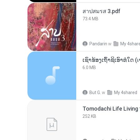
สาปสมรส 3.pdf
73.4 MB
Pandarin
w
My 4shar
6.0 MB
But G.
w
My 4shared
252 KB