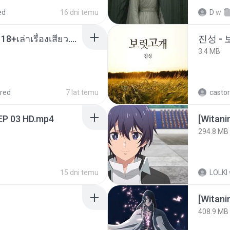
ed
16 dni temu
D
w
เมียน้อยเหงา พาเสียวค่ะ18+เล่าเรื่องเสียว.mp3
진성 -
3.4 MB
red
7 lat temu
castor
EP 03 HD.mp4
294.8 MB
15 dni temu
LOLKI
[Witan
408.9 MB