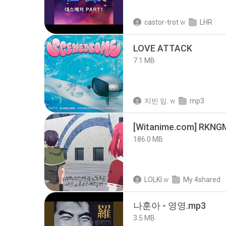
castor-trot
w
LHR
LOVE ATTACK
7.1 MB
지빈 임.
w
mp3
186.0 MB
LOLKI
w
My 4shared
나훈아 - 영영.mp3
3.5 MB