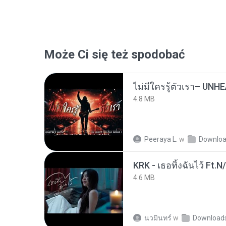
Może Ci się też spodobać
4.8 MB
Peeraya L.
w
Downlo
KRK - เธอทิ้งฉันไว้ Ft.N
4.6 MB
นวมินทร์
w
Download