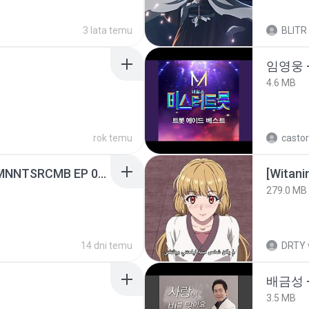
3 lata temu
BLITR
임영웅 
4.6 MB
rok temu
castor
[Witanime.com] RKNGMNNTSRCMB EP 05 HD.mp4
[Witan
279.0 MB
14 dni temu
DRTY
배금성 
3.5 MB