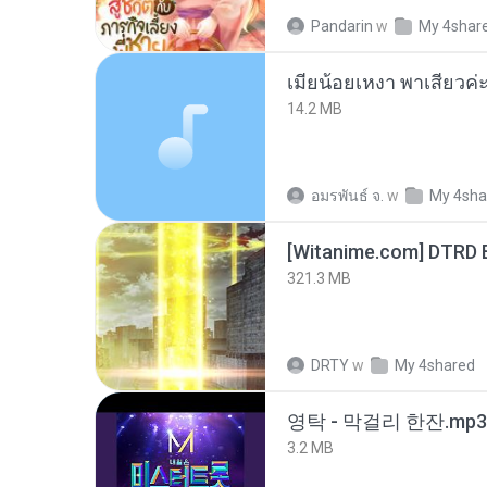
Pandarin
w
My 4shar
14.2 MB
อมรพันธ์ จ.
w
My 4sha
[Witanime.com] DTRD 
321.3 MB
DRTY
w
My 4shared
영탁 - 막걸리 한잔.mp3
3.2 MB