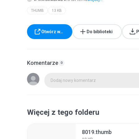
THUMB
13 KB
Otwórz w…
Do biblioteki
P
Komentarze
0
Dodaj nowy komentarz
Więcej z tego folderu
8019.thumb