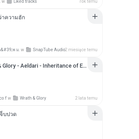
.
w
Liked tracks
rok temu
อว่าความฮัก
อ&#39;พ ม.
w
SnapTube Audio
2 miesiące temu
Wrath & Glory - Aeldari - Inheritance of Embers.pdf
co f
w
Wrath & Glory
2 lata temu
จ็บปวด