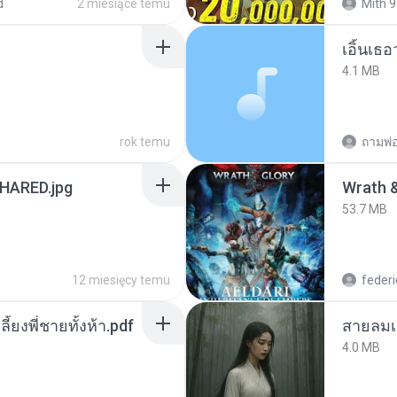
d
2 miesiące temu
Mith 9
เอิ้นเธ
4.1 MB
rok temu
ถามพ่
ARED.jpg
53.7 MB
12 miesięcy temu
federi
ลี้ยงพี่ชายทั้งห้า.pdf
สายลมเ
4.0 MB