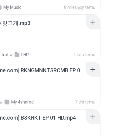
My Music
8 miesięcy temu
 보릿고개.mp3
-trot
w
LHR
4 lata temu
[Witanime.com] RKNGMNNTSRCMB EP 06 HD.mp4
w
My 4shared
7 dni temu
ime.com] BSKHKT EP 01 HD.mp4