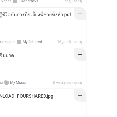
.
через
Liked tracks
год назад
ู้ชีวิตกับภารกิจเลี้ยงพี่ชายทั้งห้า.pdf
rin
через
My 4shared
16 дней назад
จ็บปวด
ез
My Music
8 месяцев назад
NLOAD_FOURSHARED.jpg