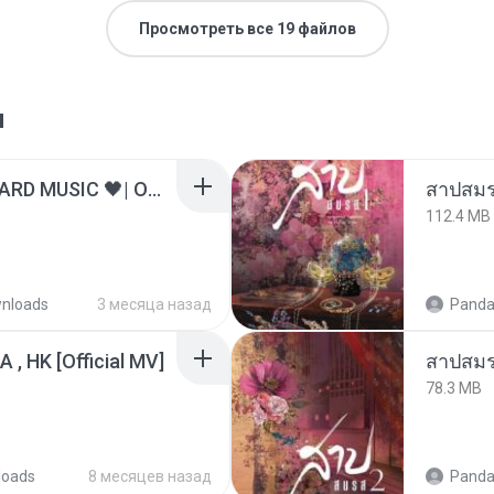
Просмотреть все 19 файлов
я
ไม่มีใครรู้ตัวเรา– UNHEARD MUSIC 🖤| Official Lyric Video | เพลงสู้ชีวิต
สาปสมร
112.4 MB
nloads
3 месяца назад
Panda
/A , HK [Official MV]
สาปสมร
78.3 MB
loads
8 месяцев назад
Panda