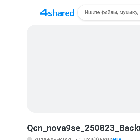
Qcn_nova9se_250823_Back
ZONA-EXPERTA2017 C.
2 год(а) назад
ещё...