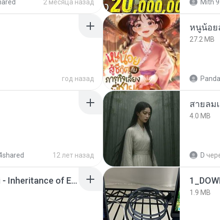
hared
2 месяца назад
Mith 9
หนูน้อยส
27.2 MB
год назад
Panda
สายลมเ
4.0 MB
4shared
12 лет назад
D
чер
Wrath & Glory - Aeldari - Inheritance of Embers.pdf
1_DOW
1.9 MB