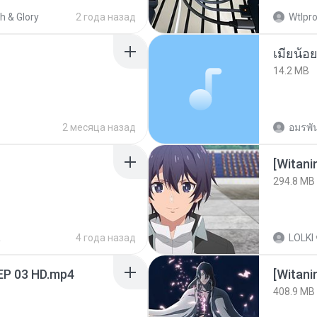
h & Glory
2 года назад
Wtlpro
14.2 MB
2 месяца назад
อมรพัน
294.8 MB
R
4 года назад
LOLKI
EP 03 HD.mp4
[Witan
408.9 MB