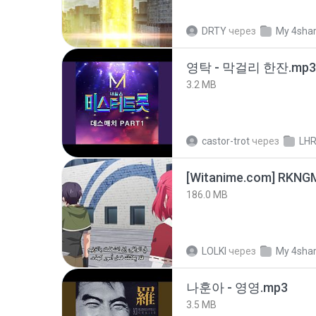
DRTY
через
My 4sha
영탁 - 막걸리 한잔.mp3
3.2 MB
castor-trot
через
LH
186.0 MB
LOLKI
через
My 4sha
나훈아 - 영영.mp3
3.5 MB