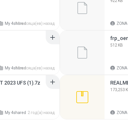
922 KB
My 4shared
10 месяца(ев) назад
ZONA-EXP
frp_oem
512 KB
My 4shared
10 месяца(ев) назад
ZONA-EXP
 2023 UFS (1).7z
173,253 
My 4shared
2 год(а) назад
ZONA-EXP