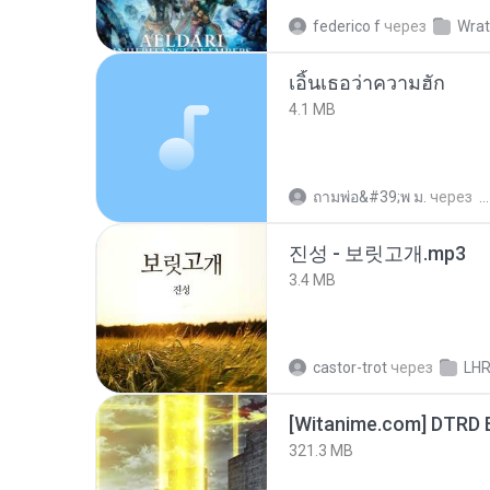
federico f
через
Wrat
เอิ้นเธอว่าความฮัก
4.1 MB
ถามพ่อ&#39;พ ม.
через
진성 - 보릿고개.mp3
3.4 MB
castor-trot
через
LH
[Witanime.com] DTRD 
321.3 MB