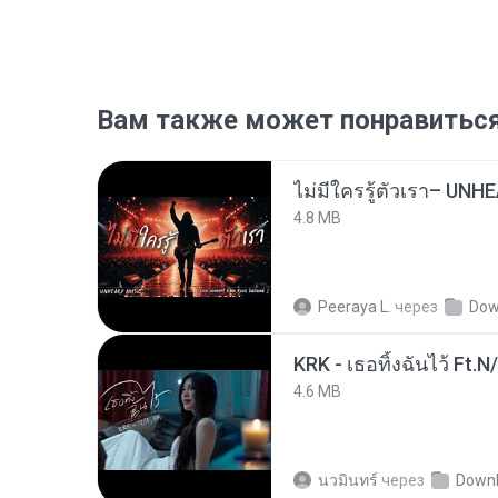
Вам также может понравитьс
4.8 MB
Peeraya L.
через
Dow
KRK - เธอทิ้งฉันไว้ Ft.N
4.6 MB
นวมินทร์
через
Down