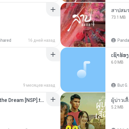
สาปสมร
73.1 MB
shared
16 дней назад
Panda
6.0 MB
9 месяцев назад
But G.
Tomodachi Life Living the Dream [NSP].torrent
ผู้บ่าวเสื
5.2 MB