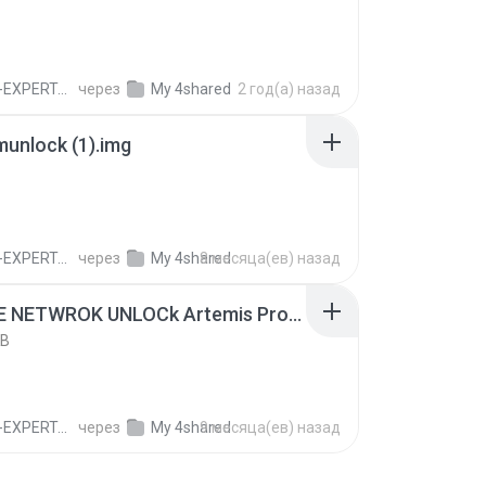
ERTA2017 C.
через
My 4shared
2 год(а) назад
unlock (1).img
ERTA2017 C.
через
My 4shared
8 месяца(ев) назад
REALME NETWROK UNLOCk Artemis Protect1.zip
KB
ERTA2017 C.
через
My 4shared
9 месяца(ев) назад