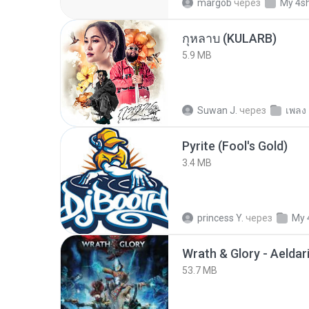
margob
через
My 4s
กุหลาบ (KULARB)
5.9 MB
Suwan J.
через
เพลง
Pyrite (Fool's Gold)
3.4 MB
princess Y.
через
My 
53.7 MB