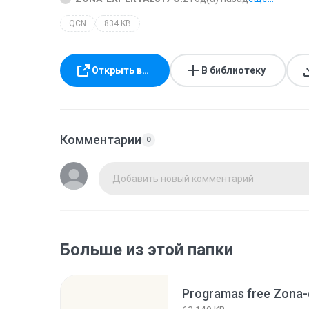
QCN
834 KB
Открыть в…
В библиотеку
Комментарии
0
Добавить новый комментарий
Больше из этой папки
Programas free Zona-