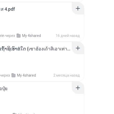
ส 4.pdf
rin
через
My 4shared
16 дней назад
ເຊົາຮ້ອງເຖົ້າຊິເອົາທໍ່ໃດ (เซาฮ้องเถ้าสิเอาเท่าใด) ບຸນເກີດ ຫນູຫ່ວງ ft. ໂສພາ ຈຸນທະລາ
через
My 4shared
2 месяца назад
้อปุ๋ย