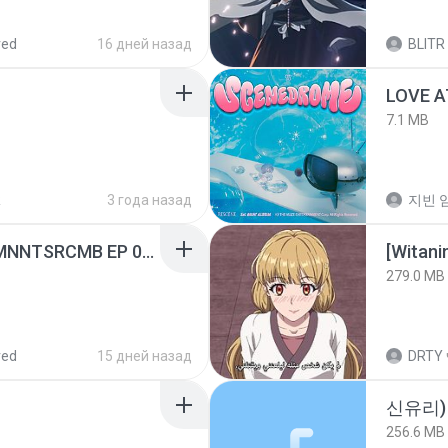
red
16 дней назад
BLITR
LOVE 
7.1 MB
R
3 года назад
지빈 임
[Witanime.com] RKNGMNNTSRCMB EP 05 HD.mp4
[Witan
279.0 MB
red
15 дней назад
DRTY
신유리) 
256.6 MB