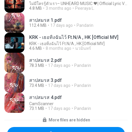
ไม่มีใครรู้ตัวเรา– UNHEARD MUSIC 🖤| Official Lyric Video | เพลงสู้ชีวิต
4.8 MB
3 months ago
Peeraya L.
สาปสมรส 1.pdf
112.4 MB
17 days ago
Pandarin
KRK - เธอทิ้งฉันไว้ Ft.N/A , HK [Official MV]
KRK - เธอทิ้งฉันไว้ Ft.N/A , HK [Official MV]
4.6 MB
8 months ago
นวมินทร์
สาปสมรส 2.pdf
78.3 MB
17 days ago
Pandarin
สาปสมรส 3.pdf
73.4 MB
17 days ago
Pandarin
สาปสมรส 4.pdf
CamScanner
73.1 MB
17 days ago
Pandarin
More files are hidden