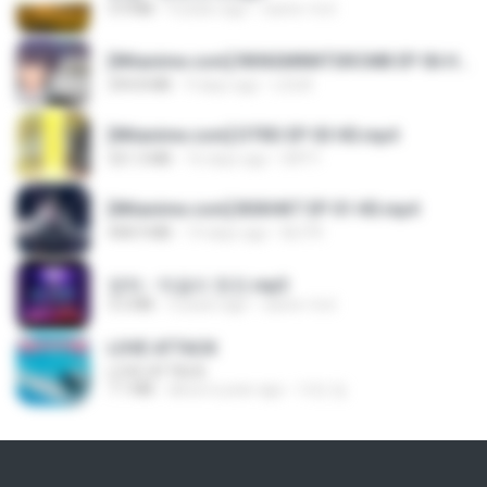
3.4 MB
4 years ago
castor-trot
[Witanime.com] RKNGMNNTSRCMB EP 06 HD.mp4
294.8 MB
9 days ago
LOLKI
[Witanime.com] DTRD EP 03 HD.mp4
321.3 MB
16 days ago
DRTY
[Witanime.com] BSKHKT EP 01 HD.mp4
408.9 MB
14 days ago
BLITR
영탁 - 막걸리 한잔.mp3
3.2 MB
3 years ago
castor-trot
LOVE ATTACK
LOVE ATTACK
7.1 MB
about a year ago
지빈 임.