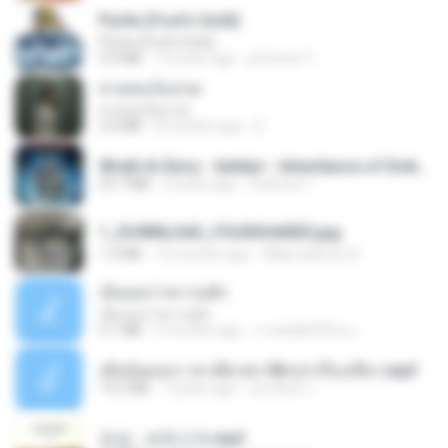
Pyrite (Fool's Gold)
Pyrite (Fool's Gold)
3.4 MB
12 years ago
princess Y.
สายลมเจ็บปวด
สายลมเจ็บปวด
4.0 MB
8 months ago
D
Wrath & Glory - Aeldari - Inheritance of Embers.pdf
53.7 MB
2 years ago
federico f
1_DOWNLOAD_FOURSHARED.jpg
1.9 MB
12 months ago
Wtlprodthree A.
เอิ้นเธอว่าความฮัก
เอิ้นเธอว่าความฮัก
4.1 MB
2 months ago
ถามพ่อ&#39;พ ม.
เมียน้อยเหงา พาเสียวค่ะ18+เล่าเรื่องเสียว.mp3
14.2 MB
7 years ago
อมรพันธ์ จ.
진성 - 보릿고개.mp3