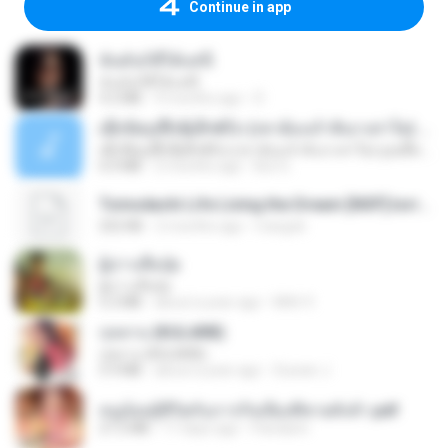
Continue in app
ฉันมันก็ดีได้แค่นี้
ฉันมันก็ดีได้แค่นี้
4.2 MB
9 months ago
D
ເຊົາຮ້ອງເຖົ້າຊິເອົາທໍ່ໃດ (เซาฮ้องเถ้าสิเอาเท่าใด) ບຸນເກີດ ຫນູຫ່ວງ ft. ໂສພາ ຈຸນທະລາ
ເຊົາຮ້ອງເຖົ້າຊິເອົາທໍ່ໃດ (เซาฮ้องเถ้าสิเอาเท่าใด) ບຸນເກີດ ຫນູຫ່ວງ ft. ໂສພາ ຈຸນທະລາ
6.0 MB
2 months ago
But G.
Tomodachi Life Living the Dream [NSP].torrent
252 KB
2 months ago
margob
ผู้บ่าวเสื้อปุ๋ย
ผู้บ่าวเสื้อปุ๋ย
5.2 MB
about a year ago
Mith 9.
กุหลาบ (KULARB)
กุหลาบ (KULARB)
5.9 MB
about a year ago
Suwan J.
หนูน้อยสู้ชีวิตกับภารกิจเลี้ยงพี่ชายทั้งห้า.pdf
27.2 MB
17 days ago
Pandarin