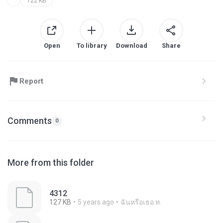
122 KB
Open
To library
Download
Share
Report
Comments
0
More from this folder
4312
127 KB
5 years ago
ฉันหรือเธอ ท.