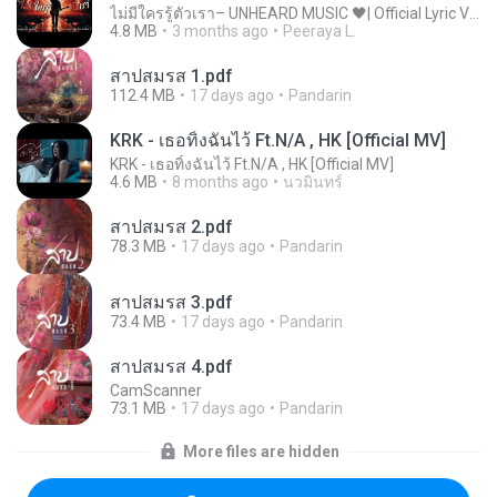
ไม่มีใครรู้ตัวเรา– UNHEARD MUSIC 🖤| Official Lyric Video | เพลงสู้ชีวิต
4.8 MB
3 months ago
Peeraya L.
สาปสมรส 1.pdf
112.4 MB
17 days ago
Pandarin
KRK - เธอทิ้งฉันไว้ Ft.N/A , HK [Official MV]
KRK - เธอทิ้งฉันไว้ Ft.N/A , HK [Official MV]
4.6 MB
8 months ago
นวมินทร์
สาปสมรส 2.pdf
78.3 MB
17 days ago
Pandarin
สาปสมรส 3.pdf
73.4 MB
17 days ago
Pandarin
สาปสมรส 4.pdf
CamScanner
73.1 MB
17 days ago
Pandarin
More files are hidden