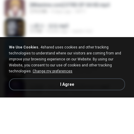
[Witanime.com] DTRD EP 04 HD.mp4
279.0 MB
9 days ago
DRTY
나훈아 - 영영.mp3
3.5 MB
4 years ago
castor-trot
신유리) 유두자위 A to Z.mp3
We Use Cookies.
4shared uses cookies and other tracking
256.6 MB
2 years ago
좀비고4인커플 좀.
technologies to understand where our visitors are coming from and
improve your browsing experience on our Website. By using our
Website, you consent to our use of cookies and other tracking
배금성 - 사랑이 비를 맞아요.mp3
technologies.
Change my preferences
3.5 MB
4 years ago
castor-trot
I Agree
임영웅 - 어느 60대 노부부이야기.mp3
4.6 MB
4 years ago
castor-trot
Air Hostess S01 E01.mp4
174.4 MB
3 months ago
민호 이.
진성 - 천년을 빌려준다면.mp3
3.4 MB
4 years ago
castor-trot