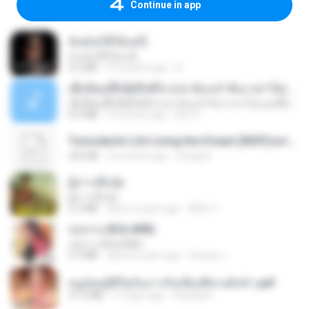
Continue in app
ฉันมันก็ดีได้แค่นี้
ฉันมันก็ดีได้แค่นี้
4.2 MB
9 months ago
D
ເຊົາຮ້ອງເຖົ້າຊິເອົາທໍ່ໃດ (เซาฮ้องเถ้าสิเอาเท่าใด) ບຸນເກີດ ຫນູຫ່ວງ ft. ໂສພາ ຈຸນທະລາ
ເຊົາຮ້ອງເຖົ້າຊິເອົາທໍ່ໃດ (เซาฮ้องเถ้าสิเอาเท่าใด) ບຸນເກີດ ຫນູຫ່ວງ ft. ໂສພາ ຈຸນທະລາ
6.0 MB
2 months ago
But G.
Tomodachi Life Living the Dream [NSP].torrent
252 KB
2 months ago
margob
ผู้บ่าวเสื้อปุ๋ย
ผู้บ่าวเสื้อปุ๋ย
5.2 MB
about a year ago
Mith 9.
กุหลาบ (KULARB)
กุหลาบ (KULARB)
5.9 MB
about a year ago
Suwan J.
หนูน้อยสู้ชีวิตกับภารกิจเลี้ยงพี่ชายทั้งห้า.pdf
27.2 MB
17 days ago
Pandarin