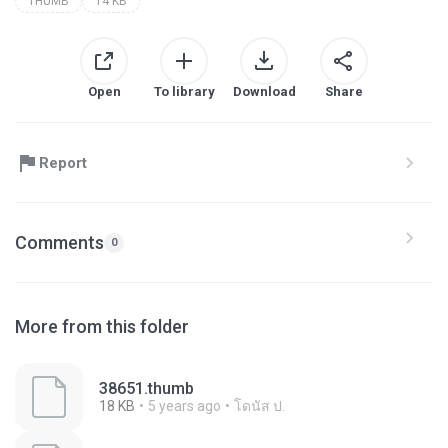
THUMB
14 KB
Open
To library
Download
Share
Report
Comments
0
More from this folder
38651.thumb
18 KB
5 years ago
โดนัส ป.