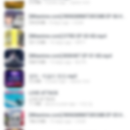
3.4 MB
4 years ago
castor-trot
[Witanime.com] RKNGMNNTSRCMB EP 06 HD.mp4
294.8 MB
8 days ago
LOLKI
[Witanime.com] DTRD EP 03 HD.mp4
321.3 MB
16 days ago
DRTY
[Witanime.com] BSKHKT EP 01 HD.mp4
408.9 MB
13 days ago
BLITR
영탁 - 막걸리 한잔.mp3
3.2 MB
3 years ago
castor-trot
LOVE ATTACK
LOVE ATTACK
7.1 MB
about a year ago
지빈 임.
[Witanime.com] RKNGMNNTSRCMB EP 05 HD.mp4
186.0 MB
15 days ago
LOLKI