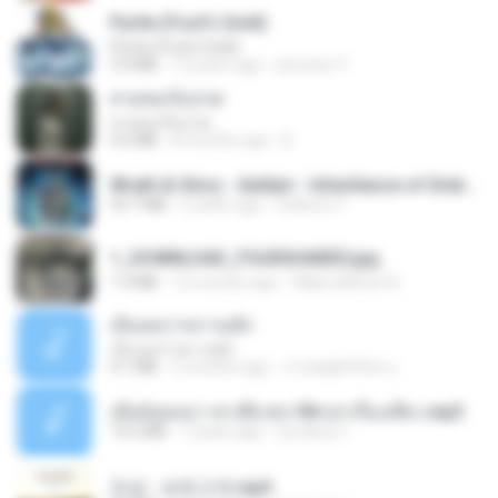
Pyrite (Fool's Gold)
Pyrite (Fool's Gold)
3.4 MB
12 years ago
princess Y.
สายลมเจ็บปวด
สายลมเจ็บปวด
4.0 MB
8 months ago
D
Wrath & Glory - Aeldari - Inheritance of Embers.pdf
53.7 MB
2 years ago
federico f
1_DOWNLOAD_FOURSHARED.jpg
1.9 MB
12 months ago
Wtlprodthree A.
เอิ้นเธอว่าความฮัก
เอิ้นเธอว่าความฮัก
4.1 MB
2 months ago
ถามพ่อ&#39;พ ม.
เมียน้อยเหงา พาเสียวค่ะ18+เล่าเรื่องเสียว.mp3
14.2 MB
7 years ago
อมรพันธ์ จ.
진성 - 보릿고개.mp3