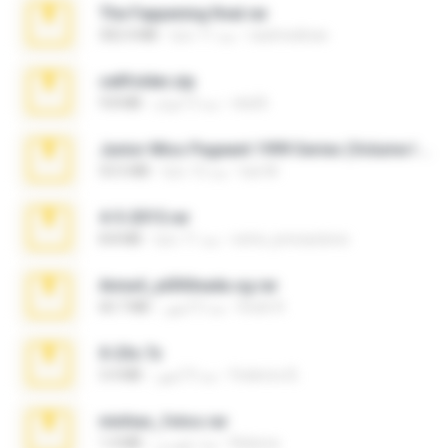
The Fappening final.rar
raulmedinax
منذ 11 عامًا
302.4 MB
cellfolder.zip
ela26
منذ 3 أعوام
9.8 MB
Junior Miss Pageant 1999 Series (Volume I Part I NC 6).7z
luis M.
منذ 12 عامًا
53.5 MB
4-5-2015.rar
extra_precautions
منذ 11 عامًا
8.8 MB
Anna4_yd3t0nada.sg.rar
Rodri R.
منذ 5 أشهر
60.7 MB
X-23x.7z
Federico B.
منذ 9 أشهر
3.4 MB
minhas_fotos.rar
Rebeca
منذ شهرين
1.4 MB