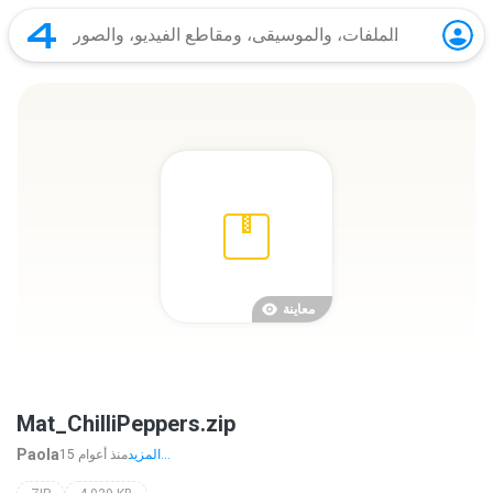
معاينة
Mat_ChilliPeppers.zip
Paola
المزيد...
15 منذ أعوام