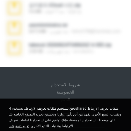
김지윤의 iCloud 사진.zip
성경 김.
منذ 7 أعوام
9.6 MB
yasminmineira.rar
letiro5708@fanchatu.com
منذ شهرين
647.5 MB
takeout-20260624T040626Z-6-003.zip
อรรถพงษ์ บ.
منذ شهر واحد
2.00 GB
شروط الاستخدام
الخصوصية
الدعم
لا تبيع معلوماتي الشخصية
نحن نستخدم ملفات تعريف الارتباط.
يستخدم 4shared ملفات تعريف الارتباط
لا تشارك معلوماتي الشخصية
وتقنيات التتبع الأخرى لفهم من أين يأتي زوارنا وتحسين تجربة التصفح الخاصة بك
على موقعنا. باستخدامك لموقعنا، فإنك توافق على استخدامنا لملفات تعريف
الارتباط وتقنيات التتبع الأخرى.
تغيير تفضيلاتي