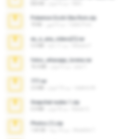
Melt ..
منذ 4 أعوام
826 KB
Pokemon Ecchi Gba Rom.zip
Caleb Price
منذ 4 أشهر
70 KB
eu_e_ana_videos[1].rar
Adriano F.
منذ 11 عامًا
5.5 MB
fotos_whasapp_lorena.rar
jose T.
منذ 4 أعوام
76.4 MB
777.rar
vladimir M.
منذ 10 أعوام
2.0 MB
Snapchat nudes 1.zip
Baixar Q.
منذ 8 أعوام
6.0 MB
Photos (1).zip
Anacleto T.
منذ 14 يومًا
1.60 GB