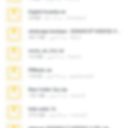
Digital Insanity.rar
Christian D.
منذ 12 عامًا
3.8 MB
whatsapp backups -20260410T160335Z-3-001.zip
Maria
منذ 4 أشهر
335.7 MB
novia_en_trio.rar
Rodri R.
منذ 5 أشهر
14.9 MB
PBNuds.rar
gustavocs64
منذ 10 أعوام
1.04 GB
New folder 2xx.zip
henry N.
منذ 3 أعوام
178.1 MB
hide vedio.7z
munna E.
منذ 8 أعوام
379.3 MB