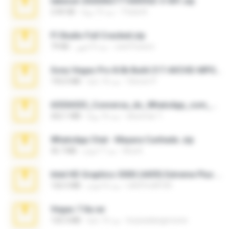
takeout-20260621T160055Z-3-001.zip
Thata N.
منذ 13 يومًا
2.00 GB
Fl Studio Full Cracked.zip
Joel Powers
منذ 4 أشهر
79 KB
Sony Vegas Pro 8.0b Build 217-AVCHD-MPG-AC3 FIXED.7z
Steven P.
منذ 16 عامًا
192.6 MB
65536533_Conversa_do_WhatsApp_com_Meu_Esposo.zip
desomar T.
منذ 16 يومًا
262.1 MB
WhatsApp Chat - Mayara Cunhada .zip
Ana K.
منذ 7 أعوام
36.7 MB
Intel HD Graphics 3000 (4459) Extreme Plus 2.0.zip
nIGHTmAYOR
منذ 6 أعوام
126.5 MB
Vegas 7.0a.rar
boyisadangerzone
منذ 15 عامًا
120.3 MB