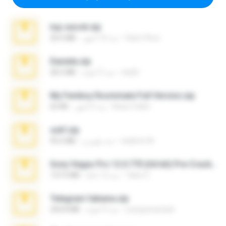
top secret.zip
Vasni Vhuo
منذ 10 أشهر
20.6 MB
Daniela.zip
ela26
منذ 3 أعوام
28.2 MB
My Femboy Roommate Full Version.zip
Beau Collier
منذ 5 أشهر
62 KB
ouh!.zip
vladimir M.
منذ شهرين
95.6 MB
Sony Vegas Pro 12.0.770 (64-bit) Pre-Cracked.zip
Tales S.
منذ 12 عامًا
137.0 MB
Telegram fabiana.zip
yrangravanatal
منذ 4 أعوام
244.8 MB