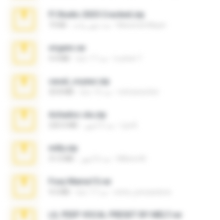
Fl Studio 2025 Cracked.zip
Maverick Mayer
منذ شهر واحد
73 KB
virgem.rar
Lucinei 7.
منذ 17 عامًا
4.4 MB
casal_voyeur.zip
netowescher
منذ 15 عامًا
20.8 MB
Achados sla.zip
Lya K.
منذ 5 أشهر
220.0 MB
milly.zip
Milene M.
منذ 6 أشهر
31.0 MB
Foxy Mama15.rar
extra_precautions
منذ 17 عامًا
9.5 MB
LIL PEEP VOCAL PRESET BY MELT.rar