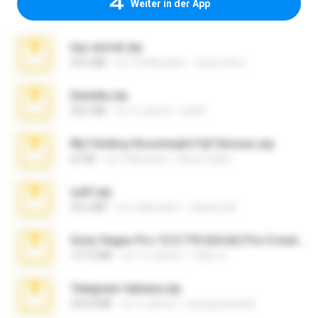
Weiter in der App
top secret.zip
20.6 MB
vor 10 Monaten
Vasni Vhuo
Daniela.zip
28.2 MB
vor 3 Jahren
ela26
My Femboy Roommate Full Version.zip
62 KB
vor 5 Monaten
Beau Collier
ouh!.zip
95.6 MB
vor 2 Monaten
vladimir M.
Sony Vegas Pro 12.0.770 (64-bit) Pre-Cracked.zip
137.0 MB
vor 12 Jahren
Tales S.
Telegram fabiana.zip
244.8 MB
vor 4 Jahren
yrangravanatal