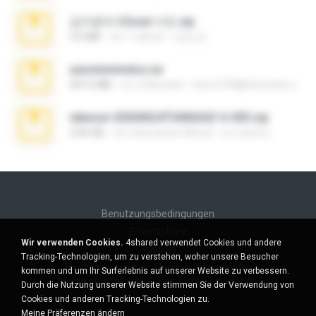
김지윤의 iCloud 사진.zip
9.6 MB
vor 7 Jahren
성경 김.
yasminmineira.rar
647.5 MB
vor 2 Monaten
letiro5708@fanchatu.com
takeout-20260624T040626Z-6-003.zip
2.00 GB
vor etwa einem Monat
อรรถพงษ์ บ.
Benutzungsbedingungen
Privatsphäre
Wir verwenden Cookies.
4shared verwendet Cookies und andere
Support
Tracking-Technologien, um zu verstehen, woher unsere Besucher
Meine persönlichen Daten nicht verkaufen
kommen und um Ihr Surferlebnis auf unserer Website zu verbessern.
Meine persönlichen Daten nicht weitergeben
Durch die Nutzung unserer Website stimmen Sie der Verwendung von
Cookies und anderen Tracking-Technologien zu.
Meine Präferenzen ändern