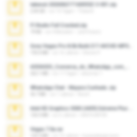
takeout-20260621T160055Z-3-001.zip
2.00 GB
vor 14 Tagen
Thata N.
Fl Studio Full Cracked.zip
79 KB
vor 4 Monaten
Joel Powers
Sony Vegas Pro 8.0b Build 217-AVCHD-MPG-AC3 FIXED.7z
192.6 MB
vor 16 Jahren
Steven P.
65536533_Conversa_do_WhatsApp_com_Meu_Esposo.zip
262.1 MB
vor 17 Tagen
desomar T.
WhatsApp Chat - Mayara Cunhada .zip
36.7 MB
vor 7 Jahren
Ana K.
Intel HD Graphics 3000 (4459) Extreme Plus 2.0.zip
126.5 MB
vor 6 Jahren
nIGHTmAYOR
Vegas 7.0a.rar
120.3 MB
vor 15 Jahren
boyisadangerzone