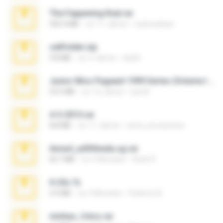
The Fappening final.rar
302.4 MB
vor 11 Jahren
raulmedinax
cellfolder.zip
9.8 MB
vor 3 Jahren
ela26
Junior Miss Pageant 1999 Series (Volume I Part I NC 6).7z
53.5 MB
vor 12 Jahren
luis M.
4-5-2015.rar
8.8 MB
vor 11 Jahren
extra_precautions
Anna4_yd3t0nada.sg.rar
60.7 MB
vor 5 Monaten
Rodri R.
X-23x.7z
3.4 MB
vor 9 Monaten
Federico B.
minhas_fotos.rar