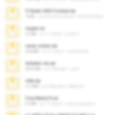
Fl Studio 2025 Cracked.zip
73 KB
vor etwa einem Monat
Maverick Mayer
virgem.rar
4.4 MB
vor 17 Jahren
Lucinei 7.
casal_voyeur.zip
20.8 MB
vor 15 Jahren
netowescher
Achados sla.zip
220.0 MB
vor 5 Monaten
Lya K.
milly.zip
31.0 MB
vor 6 Monaten
Milene M.
Foxy Mama15.rar
9.5 MB
vor 17 Jahren
extra_precautions