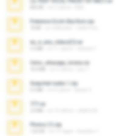
LIL PEEP VOCAL PRESET BY MELT.rar
826 KB
vor 4 Jahren
Melt ..
Pokemon Ecchi Gba Rom.zip
70 KB
vor 4 Monaten
Caleb Price
eu_e_ana_videos[1].rar
5.5 MB
vor 11 Jahren
Adriano F.
fotos_whasapp_lorena.rar
76.4 MB
vor 4 Jahren
jose T.
Snapchat nudes 1.zip
6.0 MB
vor 8 Jahren
Baixar Q.
777.rar
2.0 MB
vor 10 Jahren
vladimir M.
Photos (1).zip
1.60 GB
vor 15 Tagen
Anacleto T.