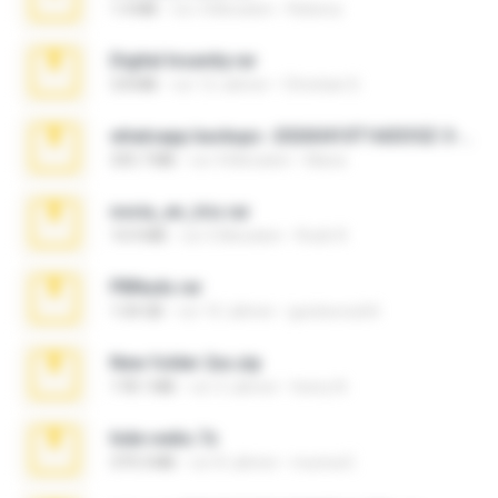
1.4 MB
vor 3 Monaten
Rebeca
Digital Insanity.rar
3.8 MB
vor 12 Jahren
Christian D.
whatsapp backups -20260410T160335Z-3-001.zip
335.7 MB
vor 4 Monaten
Maria
novia_en_trio.rar
14.9 MB
vor 5 Monaten
Rodri R.
PBNuds.rar
1.04 GB
vor 10 Jahren
gustavocs64
New folder 2xx.zip
178.1 MB
vor 3 Jahren
henry N.
hide vedio.7z
379.3 MB
vor 8 Jahren
munna E.