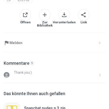
ZIP
4,929 KB
Öffnen
Zur
Herunterladen
Link
Bibliothek
Melden
Kommentare
1
Thank you:)
Das könnte Ihnen auch gefallen
Snapchat nudes n 3.zip