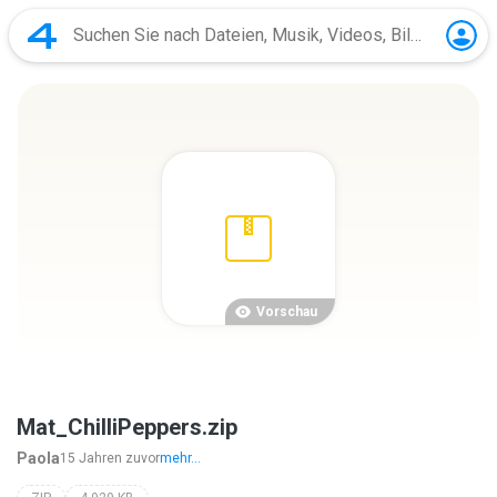
Vorschau
Mat_ChilliPeppers.zip
Paola
15 Jahren zuvor
mehr...