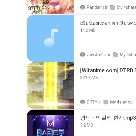
Pandarin
in
My 4shar
14.2 MB
อมรพันธ์ จ.
in
My 4sha
[Witanime.com] DTRD 
321.3 MB
DRTY
in
My 4shared
영탁 - 막걸리 한잔.mp3
3.2 MB