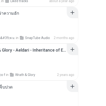
.
in
Liked tracks
about a year ago
อว่าความฮัก
อ&#39;พ ม.
in
SnapTube Audio
2 months ago
Wrath & Glory - Aeldari - Inheritance of Embers.pdf
co f
in
Wrath & Glory
2 years ago
จ็บปวด