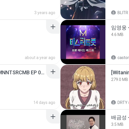
3 years ago
BLITR
임영웅 
4.6 MB
about a year ago
castor
[Witanime.com] RKNGMNNTSRCMB EP 05 HD.mp4
[Witan
279.0 MB
14 days ago
DRTY
배금성 
3.5 MB