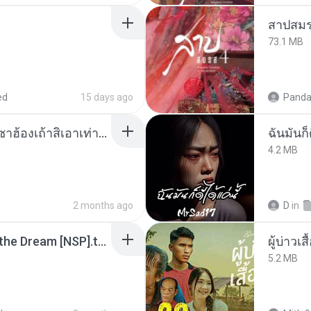
สาปสมร
73.1 MB
ed
15 days ago
Panda
ເຊົາຮ້ອງເຖົ້າຊິເອົາທໍ່ໃດ (เซาฮ้องเถ้าสิเอาเท่าใด) ບຸນເກີດ ຫນູຫ່ວງ ft. ໂສພາ ຈຸນທະລາ
ฉันมันก็ด
4.2 MB
2 months ago
D
in
Tomodachi Life Living the Dream [NSP].torrent
ผู้บ่าวเสื
5.2 MB