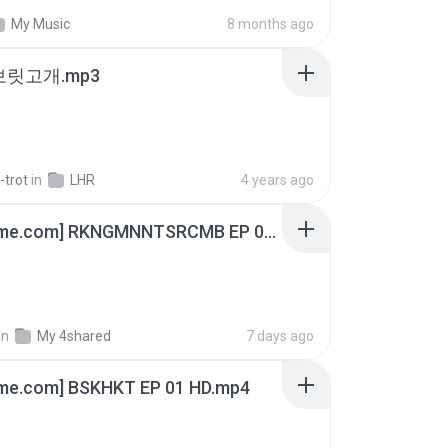
My Music
8 months ago
 보릿고개.mp3
-trot
in
LHR
4 years ago
[Witanime.com] RKNGMNNTSRCMB EP 06 HD.mp4
in
My 4shared
7 days ago
ime.com] BSKHKT EP 01 HD.mp4