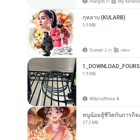
margob
in
My 4share
กุหลาบ (KULARB)
5.9 MB
Suwan J.
in
เพลง
1_DOWNLOAD_FOURSH
1.9 MB
Wtlprodthree A.
หนูน้อยสู้ชีวิตกับภารกิจเ
27.2 MB