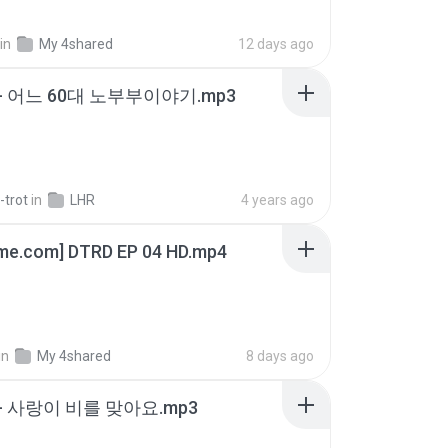
in
My 4shared
12 days ago
- 어느 60대 노부부이야기.mp3
-trot
in
LHR
4 years ago
ime.com] DTRD EP 04 HD.mp4
in
My 4shared
8 days ago
- 사랑이 비를 맞아요.mp3