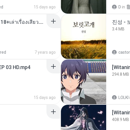
ed
15 days ago
D
in
เมียน้อยเหงา พาเสียวค่ะ18+เล่าเรื่องเสียว.mp3
진성 -
3.4 MB
red
7 years ago
castor
EP 03 HD.mp4
294.8 MB
15 days ago
LOLKI
[Witan
408.9 MB