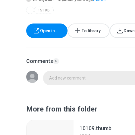
151 KB
Open in...
To library
Down
Comments
0
Add new comment
More from this folder
10109.thumb