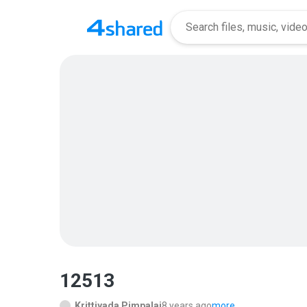
12513
Krittiyada Pimpalai
8 years ago
more...