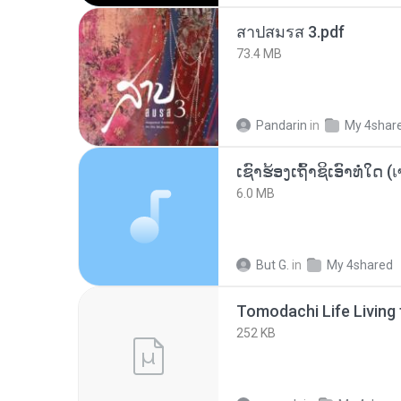
สาปสมรส 3.pdf
73.4 MB
Pandarin
in
My 4shar
6.0 MB
But G.
in
My 4shared
252 KB