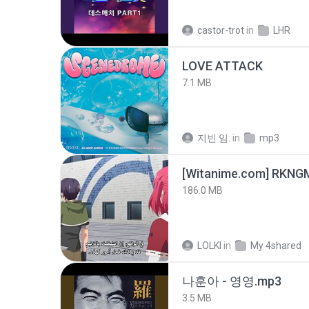
castor-trot
in
LHR
LOVE ATTACK
7.1 MB
지빈 임.
in
mp3
186.0 MB
LOLKI
in
My 4shared
나훈아 - 영영.mp3
3.5 MB