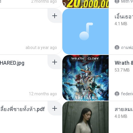
d
2 months ago
Mith 9
เอิ้นเธ
4.1 MB
about a year ago
ถามพ่
ARED.jpg
53.7 MB
12 months ago
federi
ลี้ยงพี่ชายทั้งห้า.pdf
สายลมเ
4.0 MB