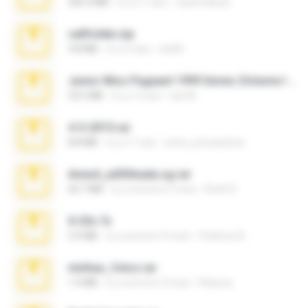
302.4 MB
il y a 11 ans
raulmedinax
cellfolder.zip
9.8 MB
il y a 3 ans
ela26
Junior Miss Pageant 1999 Series (Volume I Part I NC 6).7z
53.5 MB
il y a 12 ans
luis M.
4-5-2015.rar
8.8 MB
il y a 11 ans
extra_precautions
Anna4_yd3t0nada.sg.rar
60.7 MB
il y a environ 5 mois
Rodri R.
X-23x.7z
3.4 MB
il y a environ 9 mois
Federico B.
minhas_fotos.rar
1.4 MB
il y a environ 3 mois
Rebeca