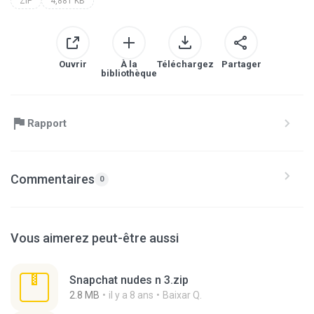
ZIP
4,881 KB
Ouvrir
À la
Téléchargez
Partager
bibliothèque
Rapport
Commentaires
0
Vous aimerez peut-être aussi
Snapchat nudes n 3.zip
2.8 MB
il y a 8 ans
Baixar Q.