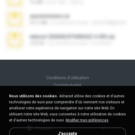
9.6 MB
il y a 7 ans
성경 김.
yasminmineira.rar
647.5 MB
il y a environ 2 mois
letiro5708@fanchatu.com
takeout-20260624T040626Z-6-003.zip
2.00 GB
il y a environ un mois
อรรถพงษ์ บ.
Conditions d'utilisation
Confidentialité
Assistance
Nous utilisons des cookies.
4shared utilise des cookies et d'autres
Ne vendez pas mes informations personnelles
technologies de suivi pour comprendre d'où viennent nos visiteurs et
Ne pas partager mes informations personnelles
améliorer votre expérience de navigation sur notre site Web. En
utilisant notre site Web, vous consentez à notre utilisation de cookies
et d'autres technologies de suivi.
Modifier mes préférences
Français
J'accepte