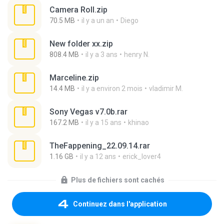
Camera Roll.zip
70.5 MB
il y a un an
Diego
New folder xx.zip
808.4 MB
il y a 3 ans
henry N.
Marceline.zip
14.4 MB
il y a environ 2 mois
vladimir M.
Sony Vegas v7.0b.rar
167.2 MB
il y a 15 ans
khinao
TheFappening_22.09.14.rar
1.16 GB
il y a 12 ans
erick_lover4
Plus de fichiers sont cachés
Continuez dans l'application