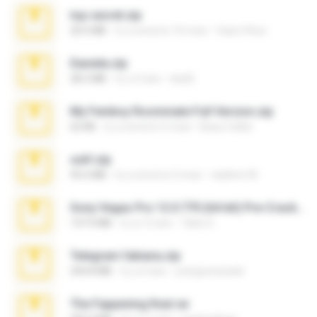
top secret.zip
20.6 MB
il y a environ 10 mois
Vasni Vhuo
Daniela.zip
28.2 MB
il y a 3 ans
ela26
My Femboy Roommate Full Version.zip
62 KB
il y a environ 5 mois
Beau Collier
ouh!.zip
95.6 MB
il y a environ 2 mois
vladimir M.
Sony Vegas Pro 12.0.770 (64-bit) Pre-Cracked.zip
137.0 MB
il y a 12 ans
Tales S.
Telegram fabiana.zip
244.8 MB
il y a 4 ans
yrangravanatal
The Fappening final.rar