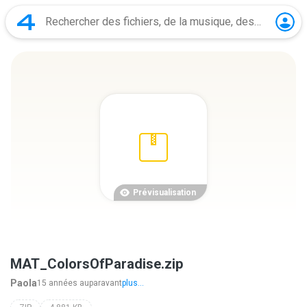
Prévisualisation
MAT_ColorsOfParadise.zip
Paola
15 années auparavant
plus...