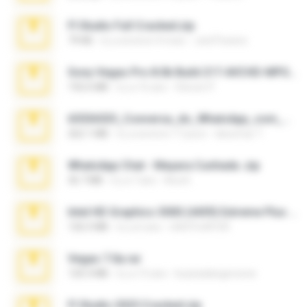
Fl Studio Full Cracked.zip
79 KB
il y a environ 4 mois
Joel Powers
Sony Vegas Pro 8.0b Build 217-AVCHD-MPG-AC3 FIXED.7z
192.6 MB
il y a 16 ans
Steven P.
65536533_Conversa_do_WhatsApp_com_Meu_Esposo.zip
262.1 MB
il y a environ 17 jours
desomar T.
WhatsApp Chat - Mayara Cunhada .zip
36.7 MB
il y a 7 ans
Ana K.
Intel HD Graphics 3000 (4459) Extreme Plus 2.0.zip
126.5 MB
il y a 6 ans
nIGHTmAYOR
Vegas 7.0a.rar
120.3 MB
il y a 15 ans
boyisadangerzone
Fl Studio 2025 Cracked.zip