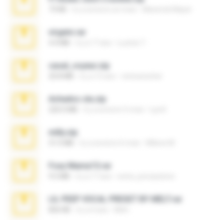
73 KB
il y a environ un mois
Maverick Mayer
virgem.rar
4.4 MB
il y a 17 ans
Lucinei 7.
casal_voyeur.zip
20.8 MB
il y a 15 ans
netowescher
Achados sla.zip
220.0 MB
il y a environ 5 mois
Lya K.
milly.zip
31.0 MB
il y a environ 6 mois
Milene M.
Foxy Mama15.rar
9.5 MB
il y a 17 ans
extra_precautions
LIL PEEP VOCAL PRESET BY MELT.rar
826 KB
il y a 4 ans
Melt ..