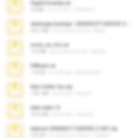
Digital Insanity.rar
3.8 MB
il y a 12 ans
Christian D.
whatsapp backups -20260410T160335Z-3-001.zip
335.7 MB
il y a environ 4 mois
Maria
novia_en_trio.rar
14.9 MB
il y a environ 5 mois
Rodri R.
PBNuds.rar
1.04 GB
il y a 10 ans
gustavocs64
New folder 2xx.zip
178.1 MB
il y a 3 ans
henry N.
hide vedio.7z
379.3 MB
il y a 8 ans
munna E.
takeout-20260621T160055Z-3-001.zip
2.00 GB
il y a environ 14 jours
Thata N.