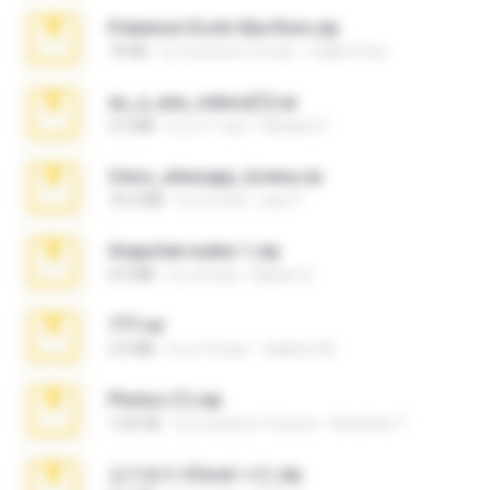
Pokemon Ecchi Gba Rom.zip
70 KB
il y a environ 4 mois
Caleb Price
eu_e_ana_videos[1].rar
5.5 MB
il y a 11 ans
Adriano F.
fotos_whasapp_lorena.rar
76.4 MB
il y a 4 ans
jose T.
Snapchat nudes 1.zip
6.0 MB
il y a 8 ans
Baixar Q.
777.rar
2.0 MB
il y a 10 ans
vladimir M.
Photos (1).zip
1.60 GB
il y a environ 15 jours
Anacleto T.
김지윤의 iCloud 사진.zip