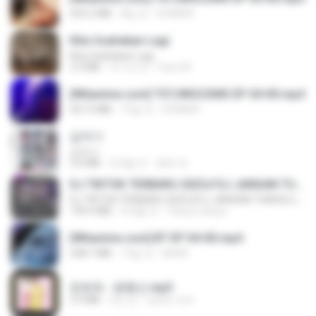
423.2 MB
8일 전
DOMISR
Kita Usahakan Lagi
Kita Usahakan Lagi
3.3 MB
약 1년 전
Fazri M.
[Witanime.com] TSTJWGCDMS EP 04 HD.mp4
567.0 MB
15일 전
DOMISR
갑자기
갑자기
3.0 MB
2개월 전
복희 박.
DJ TIKTOK TERBARU 2025🎵DJ JANGAN TUNGGU LAMA LAMA NANTI LAMA LAMA 🎵DJ SEDIA AKU SEBELUM HUJAN
DJ TIKTOK TERBARU 2025🎵DJ JANGAN TUNGGU LAMA LAMA NANTI LAMA LAMA 🎵DJ SEDIA AKU SEBELUM HUJAN
199.4 MB
6개월 전
Yahya Lahiya
[Witanime.com] BT EP 04 HD.mp4
248.7 MB
13일 전
BAXK
문희옥 - 평행선.mp3
2.9 MB
4년 전
castor-trot