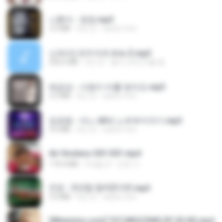
나훈아 - 영영.mp3
3.5 MB
4년 전
castor-trot
신유리) 유두자위 A to Z.mp3
256.6 MB
2년 전
좀비고4인커플 좀.
배금성 - 사랑이 비를 맞아요.mp3
3.5 MB
4년 전
castor-trot
임영웅 - 어느 60대 노부부이야기.mp3
4.6 MB
4년 전
castor-trot
Air Hostess S01 E01.mp4
174.4 MB
3개월 전
민호 이.
진성 - 천년을 빌려준다면.mp3
3.4 MB
4년 전
castor-trot
[Witanime.com] TSTJWGCDMS EP 05 HD.mp4