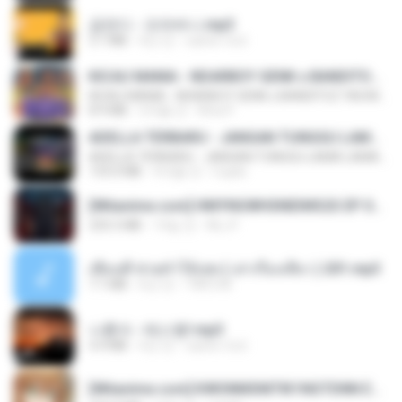
금잔디 - 오라버니.mp3
3.1 MB
4년 전
castor-trot
KICAU MANIA - NDARBOY GENK x BANDITOZ YAOW 86 (OFFICIAL LYRIC VIDEO) GAS POL NDANGAK
KICAU MANIA - NDARBOY GENK x BANDITOZ YAOW 86 (OFFICIAL LYRIC VIDEO) GAS POL NDANGAK
8.9 MB
3개월 전
Rina P.
ADELLA TERBARU - JANGAN TUNGGU LAMA LAMA - GELAS RETAK - OM ADELLA FULL ALBUM TERBARU 2026
ADELLA TERBARU - JANGAN TUNGGU LAMA LAMA - GELAS RETAK - OM ADELLA FULL ALBUM TERBARU 2026
133.0 MB
4개월 전
Cuplis
[Witanime.com] HMYNGWHSNIDMS2S EP 04 HD.mp4
235.5 MB
14일 전
KILJY
เพื่อนพี่ ช่วยทำให้เสด ( เล่าเรื่องเสียว ) 201.mp3
7.1 MB
6년 전
TNP2 M.
나훈아 - 테스형!.mp3
4.4 MB
4년 전
castor-trot
[Witanime.com] KWONMSNITIK1NGTDNN EP 04 HD.mp4