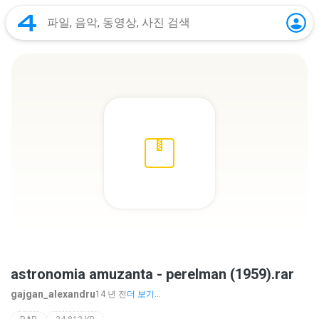
astronomia amuzanta - perelman (1959).rar
gajgan_alexandru
14 년 전
더 보기...