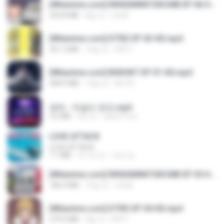
[Witanime.com] RKNGMNNTSRCMB EP 06 HD.mp4
294.8 MB
8일 전
LOLKI
[Witanime.com] DTRD EP 03 HD.mp4
321.3 MB
16일 전
DRTY
[Witanime.com] BSKHKT EP 01 HD.mp4
408.9 MB
13일 전
BLITR
영탁 - 막걸리 한잔.mp3
3.2 MB
3년 전
castor-trot
LOVE ATTACK
LOVE ATTACK
7.1 MB
약 1년 전
지빈 임.
[Witanime.com] RKNGMNNTSRCMB EP 05 HD.mp4
186.0 MB
15일 전
LOLKI
[Witanime.com] DTRD EP 04 HD.mp4
279.0 MB
9일 전
DRTY