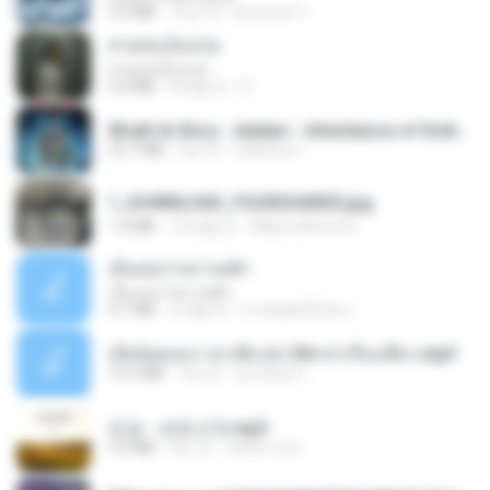
3.4 MB
12년 전
princess Y.
สายลมเจ็บปวด
สายลมเจ็บปวด
4.0 MB
8개월 전
D
Wrath & Glory - Aeldari - Inheritance of Embers.pdf
53.7 MB
2년 전
federico f
1_DOWNLOAD_FOURSHARED.jpg
1.9 MB
12개월 전
Wtlprodthree A.
เอิ้นเธอว่าความฮัก
เอิ้นเธอว่าความฮัก
4.1 MB
2개월 전
ถามพ่อ&#39;พ ม.
เมียน้อยเหงา พาเสียวค่ะ18+เล่าเรื่องเสียว.mp3
14.2 MB
7년 전
อมรพันธ์ จ.
진성 - 보릿고개.mp3
3.4 MB
4년 전
castor-trot