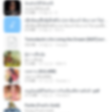
ฉันมันก็ดีได้แค่นี้
ฉันมันก็ดีได้แค่นี้
4.2 MB
9개월 전
D
ເຊົາຮ້ອງເຖົ້າຊິເອົາທໍ່ໃດ (เซาฮ้องเถ้าสิเอาเท่าใด) ບຸນເກີດ ຫນູຫ່ວງ ft. ໂສພາ ຈຸນທະລາ
ເຊົາຮ້ອງເຖົ້າຊິເອົາທໍ່ໃດ (เซาฮ้องเถ้าสิเอาเท่าใด) ບຸນເກີດ ຫນູຫ່ວງ ft. ໂສພາ ຈຸນທະລາ
6.0 MB
2개월 전
But G.
Tomodachi Life Living the Dream [NSP].torrent
252 KB
2개월 전
margob
ผู้บ่าวเสื้อปุ๋ย
ผู้บ่าวเสื้อปุ๋ย
5.2 MB
약 1년 전
Mith 9.
กุหลาบ (KULARB)
กุหลาบ (KULARB)
5.9 MB
약 1년 전
Suwan J.
หนูน้อยสู้ชีวิตกับภารกิจเลี้ยงพี่ชายทั้งห้า.pdf
27.2 MB
16일 전
Pandarin
Pyrite (Fool's Gold)
Pyrite (Fool's Gold)