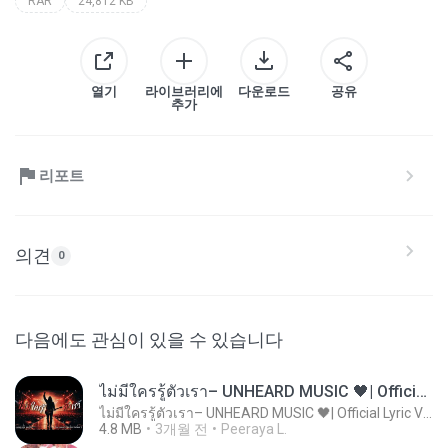
RAR
24,812 KB
열기
라이브러리에
다운로드
공유
추가
리포트
의견
0
다음에도 관심이 있을 수 있습니다
ไม่มีใครรู้ตัวเรา– UNHEARD MUSIC 🖤| Official Lyric Video | เพลงสู้ชีวิต
ไม่มีใครรู้ตัวเรา– UNHEARD MUSIC 🖤| Official Lyric Video | เพลงสู้ชีวิต
4.8 MB
3개월 전
Peeraya L.