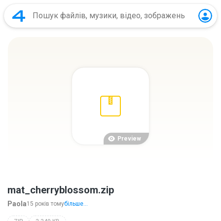
Preview
mat_cherryblossom.zip
Paola
15 років тому
більше...