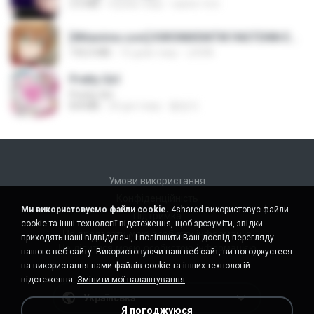
3.5 MB
4 роки тому
castor-trot
[Witanime.com] KWONMSNITIK1NGTDNN EP 04 HD.mp4
192.0 MB
15 днів тому
JUVIA
Pretty Girl
Pretty Girl
8.8 MB
24 дні тому
황영지
Умови використання
Конфіденційність
Ми використовуємо файли cookie.
4shared використовує файли
Підтримка
cookie та інші технології відстеження, щоб зрозуміти, звідки
Не продавати мою особисту інформацію
приходять наші відвідувачі, і поліпшити Ваш досвід перегляду
Не ділитися моєю особистою інформацією
нашого веб-сайту. Використовуючи наш веб-сайт, ви погоджуєтеся
на використання нами файлів cookie та інших технологій
відстеження.
Змінити мої налаштування
Українська
Я погоджуюся