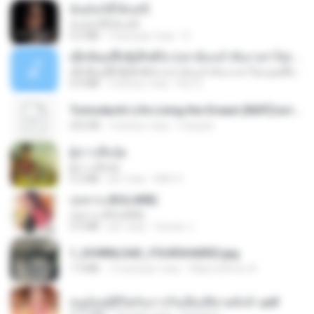
ฉันมันก็ดีได้แค่นี้
ฉันมันก็ดีได้แค่นี้
4.2 MB
9 місяців тому
D
ເຊົາຮ້ອງເຖົ້າຊິເອົາທໍ່ໃດ (เซาฮ้องเถ้าสิเอาเท่าใด) ບຸນເກີດ ຫນູຫ່ວງ ft. ໂສພາ ຈຸນທະລາ
ເຊົາຮ້ອງເຖົ້າຊິເອົາທໍ່ໃດ (เซาฮ้องเถ้าสิเอาเท่าใด) ບຸນເກີດ ຫນູຫ່ວງ ft. ໂສພາ ຈຸນທະລາ
6.0 MB
2 місяці тому
But G.
Tomodachi Life Living the Dream [NSP].torrent
252 KB
2 місяці тому
margob
ผู้บ่าวเสื้อปุ๋ย
ผู้บ่าวเสื้อปุ๋ย
5.2 MB
рік тому
Mith 9.
กุหลาบ (KULARB)
กุหลาบ (KULARB)
5.9 MB
рік тому
Suwan J.
1_DOWNLOAD_FOURSHARED.jpg
1.9 MB
12 місяців тому
Wtlprodthree A.
หนูน้อยสู้ชีวิตกับภารกิจเลี้ยงพี่ชายทั้งห้า.pdf