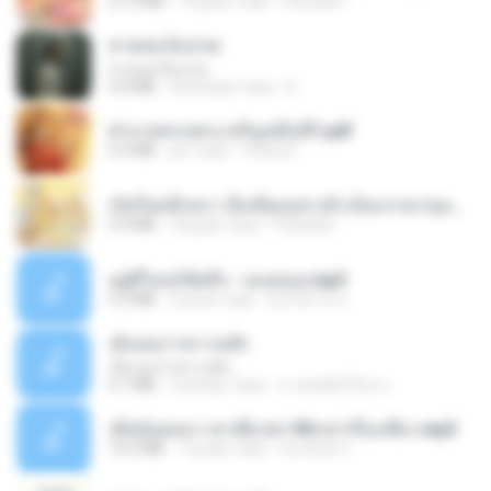
27.2 MB
18 днів тому
Pandarin
สายลมเจ็บปวด
สายลมเจ็บปวด
4.0 MB
8 місяців тому
D
ฝ่าบาททรงพระเจริญหมื่นปี1.pdf
6.4 MB
рік тому
Orasa K.
เกิดใหม่อีกครา อี๋เหนียงอย่างข้าเป็นภรรยาขุนนาง 1_ST.pdf
4.9 MB
18 днів тому
Pandarin
อยู่ที่ไหนก็คิดถึง - เมนทอล.mp3
4.2 MB
2 роки тому
มันไม้สาย ม.
เอิ้นเธอว่าความฮัก
เอิ้นเธอว่าความฮัก
4.1 MB
2 місяці тому
ถามพ่อ&#39;พ ม.
เมียน้อยเหงา พาเสียวค่ะ18+เล่าเรื่องเสียว.mp3
14.2 MB
7 років тому
อมรพันธ์ จ.