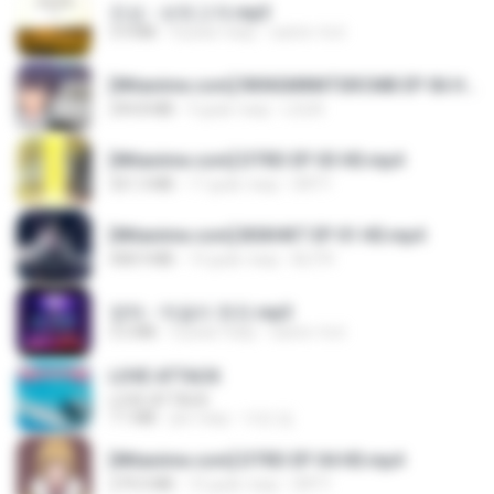
진성 - 보릿고개.mp3
3.4 MB
4 роки тому
castor-trot
[Witanime.com] RKNGMNNTSRCMB EP 06 HD.mp4
294.8 MB
9 днів тому
LOLKI
[Witanime.com] DTRD EP 03 HD.mp4
321.3 MB
17 днів тому
DRTY
[Witanime.com] BSKHKT EP 01 HD.mp4
408.9 MB
14 днів тому
BLITR
영탁 - 막걸리 한잔.mp3
3.2 MB
3 роки тому
castor-trot
LOVE ATTACK
LOVE ATTACK
7.1 MB
рік тому
지빈 임.
[Witanime.com] DTRD EP 04 HD.mp4
279.0 MB
10 днів тому
DRTY