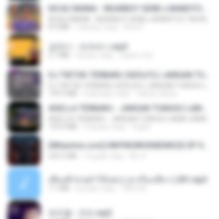
KICAU MANIA - NDARBOY GENK x BANDITOZ YAOW 86 (OFFICIAL LYRIC VIDEO) GAS POL NDANGAK
KICAU MANIA - NDARBOY GENK x BANDITOZ YAOW 86 (OFFICIAL LYRIC VIDEO) GAS POL NDANGAK
8.9 MB
3 місяці тому
Rina P.
금잔디 - 오라버니.mp3
3.1 MB
4 роки тому
castor-trot
DJ TIKTOK TERBARU 2025🎵DJ JANGAN TUNGGU LAMA LAMA NANTI LAMA LAMA 🎵DJ SEDIA AKU SEBELUM HUJAN
DJ TIKTOK TERBARU 2025🎵DJ JANGAN TUNGGU LAMA LAMA NANTI LAMA LAMA 🎵DJ SEDIA AKU SEBELUM HUJAN
199.4 MB
6 місяців тому
Yahya Lahiya
ADELLA TERBARU - JANGAN TUNGGU LAMA LAMA - GELAS RETAK - OM ADELLA FULL ALBUM TERBARU 2026
ADELLA TERBARU - JANGAN TUNGGU LAMA LAMA - GELAS RETAK - OM ADELLA FULL ALBUM TERBARU 2026
133.0 MB
4 місяці тому
Cuplis
[Witanime.com] HMYNGWHSNIDMS2S EP 04 HD.mp4
235.5 MB
15 днів тому
KILJY
เพื่อนพี่ ช่วยทำให้เสด ( เล่าเรื่องเสียว ) 201.mp3
7.1 MB
6 років тому
TNP2 M.
박우철 - 연모.mp3