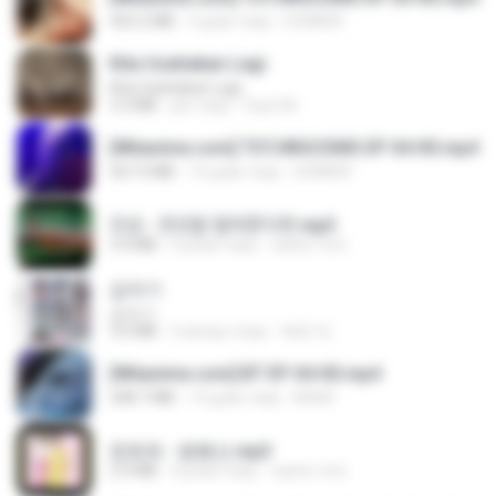
423.2 MB
9 днів тому
DOMISR
Kita Usahakan Lagi
Kita Usahakan Lagi
3.3 MB
рік тому
Fazri M.
[Witanime.com] TSTJWGCDMS EP 04 HD.mp4
567.0 MB
16 днів тому
DOMISR
진성 - 천년을 빌려준다면.mp3
3.4 MB
4 роки тому
castor-trot
갑자기
갑자기
3.0 MB
2 місяці тому
복희 박.
[Witanime.com] BT EP 04 HD.mp4
248.7 MB
14 днів тому
BAXK
문희옥 - 평행선.mp3
2.9 MB
4 роки тому
castor-trot