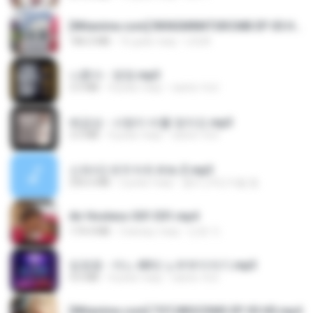
[Witanime.com] RKNGMNNTSRCMB EP 05 HD.mp4
186.0 MB
16 днів тому
LOLKI
나훈아 - 영영.mp3
3.5 MB
4 роки тому
castor-trot
배금성 - 사랑이 비를 맞아요.mp3
3.5 MB
4 роки тому
castor-trot
신유리) 유두자위 A to Z.mp3
256.6 MB
2 роки тому
좀비고4인커플 좀.
Air Hostess S01 E01.mp4
174.4 MB
3 місяці тому
민호 이.
임영웅 - 어느 60대 노부부이야기.mp3
4.6 MB
4 роки тому
castor-trot
[Witanime.com] TSTJWGCDMS EP 05 HD.mp4