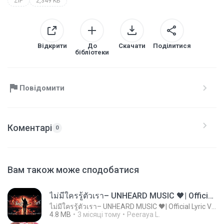
ZIP
2,349 KB
Відкрити
До
Скачати
Поділитися
бібліотеки
Повідомити
Коментарі
0
Вам також може сподобатися
ไม่มีใครรู้ตัวเรา– UNHEARD MUSIC 🖤| Official Lyric Video | เพลงสู้ชีวิต
ไม่มีใครรู้ตัวเรา– UNHEARD MUSIC 🖤| Official Lyric Video | เพลงสู้ชีวิต
4.8 MB
3 місяці тому
Peeraya L.