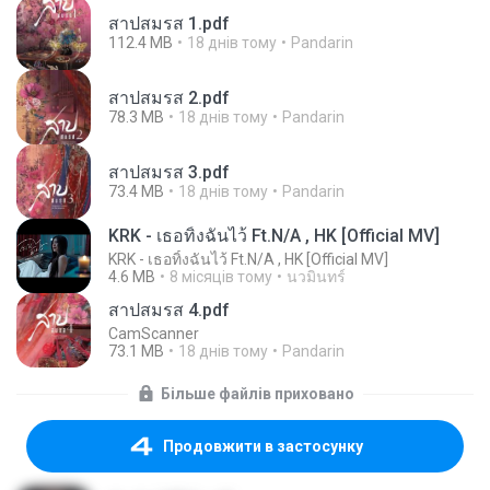
สาปสมรส 1.pdf
112.4 MB
18 днів тому
Pandarin
สาปสมรส 2.pdf
78.3 MB
18 днів тому
Pandarin
สาปสมรส 3.pdf
73.4 MB
18 днів тому
Pandarin
KRK - เธอทิ้งฉันไว้ Ft.N/A , HK [Official MV]
KRK - เธอทิ้งฉันไว้ Ft.N/A , HK [Official MV]
4.6 MB
8 місяців тому
นวมินทร์
สาปสมรส 4.pdf
CamScanner
73.1 MB
18 днів тому
Pandarin
Більше файлів приховано
Продовжити в застосунку