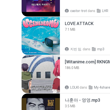
castor-trot
dans
LHR
LOVE ATTACK
7.1 MB
지빈 임.
dans
mp3
186.0 MB
LOLKI
dans
My 4shar
나훈아 - 영영.mp3
3.5 MB