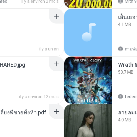
ared
il y a environ 2 mois
Mith 9
เอิ้นเธ
4.1 MB
il y a un an
ถามพ่
ARED.jpg
53.7 MB
il y a environ 12 mois
federi
ลี้ยงพี่ชายทั้งห้า.pdf
สายลมเ
4.0 MB