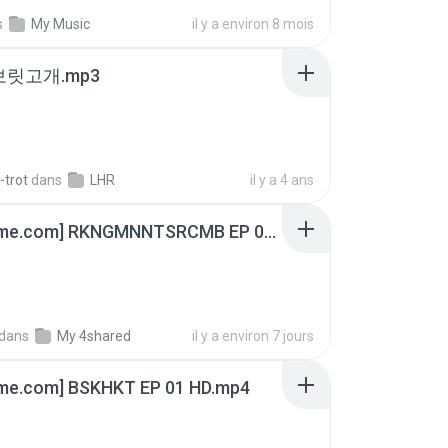
s
My Music
il y a environ 8 mois
 보릿고개.mp3
-trot
dans
LHR
il y a 4 ans
[Witanime.com] RKNGMNNTSRCMB EP 06 HD.mp4
dans
My 4shared
il y a environ 7 jours
ime.com] BSKHKT EP 01 HD.mp4