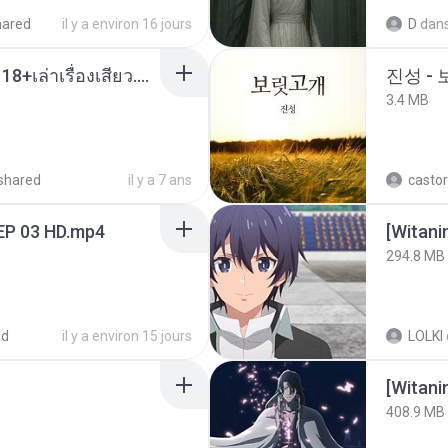
hared
il y a environ 16 jours
D
dan
เมียน้อยเหงา พาเสียวค่ะ18+เล่าเรื่องเสียว.mp3
진성 -
3.4 MB
shared
il y a 7 ans
castor
EP 03 HD.mp4
294.8 MB
ed
il y a environ 15 jours
LOLKI
[Witan
408.9 MB