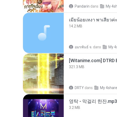
Pandarin
dans
My 4s
14.2 MB
อมรพันธ์ จ.
dans
My 4
[Witanime.com] DTRD 
321.3 MB
DRTY
dans
My 4shar
영탁 - 막걸리 한잔.mp3
3.2 MB