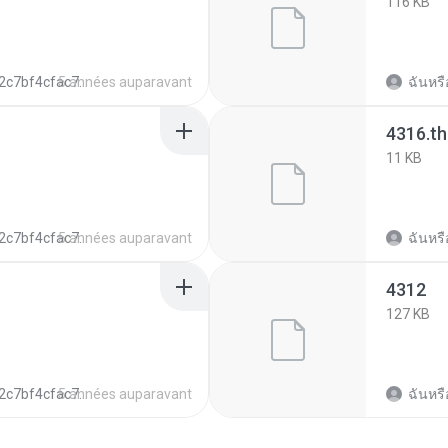
116 KB
f4cfac7c5128979540d24f43247
5 années auparavant
ฉันหรื
4316.t
11 KB
f4cfac7c5128979540d24f43247
5 années auparavant
ฉันหรื
4312
127 KB
f4cfac7c5128979540d24f43247
5 années auparavant
ฉันหรื