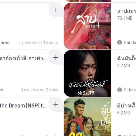
สาปสมร
73.1 MB
hared
il y a environ 16 jours
Panda
ເຊົາຮ້ອງເຖົ້າຊິເອົາທໍ່ໃດ (เซาฮ้องเถ้าสิเอาเท่าใด) ບຸນເກີດ ຫນູຫ່ວງ ft. ໂສພາ ຈຸນທະລາ
ฉันมันก็ด
4.2 MB
ed
il y a environ 2 mois
D
dan
Tomodachi Life Living the Dream [NSP].torrent
ผู้บ่าวเสื
5.2 MB