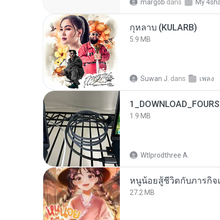
margob
dans
My 4sh
กุหลาบ (KULARB)
5.9 MB
Suwan J.
dans
เพลง
1_DOWNLOAD_FOURSH
1.9 MB
Wtlprodthree A.
หนูน้อยสู้ชีวิตกับภารกิจเ
27.2 MB