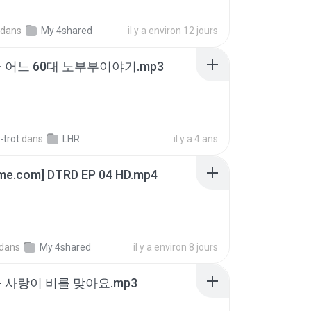
dans
My 4shared
il y a environ 12 jours
- 어느 60대 노부부이야기.mp3
-trot
dans
LHR
il y a 4 ans
ime.com] DTRD EP 04 HD.mp4
dans
My 4shared
il y a environ 8 jours
- 사랑이 비를 맞아요.mp3