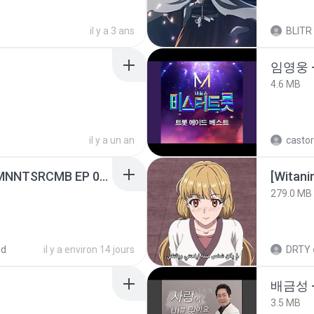
il y a 3 ans
BLITR
임영웅 
4.6 MB
il y a un an
castor
[Witanime.com] RKNGMNNTSRCMB EP 05 HD.mp4
[Witan
279.0 MB
ed
il y a environ 14 jours
DRTY
배금성 
3.5 MB