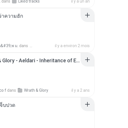
.
dans
Liked tracks
il y a un an
อว่าความฮัก
อ&#39;พ ม.
dans
il y a environ 2 mois
Wrath & Glory - Aeldari - Inheritance of Embers.pdf
co f
dans
Wrath & Glory
il y a 2 ans
จ็บปวด