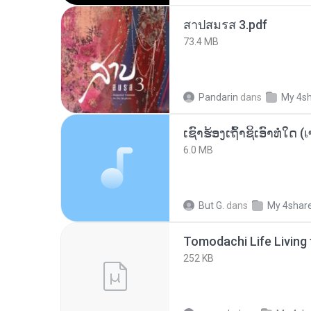
สาปสมรส 3.pdf
73.4 MB
Pandarin
dans
My 4s
6.0 MB
But G.
dans
My 4shar
252 KB