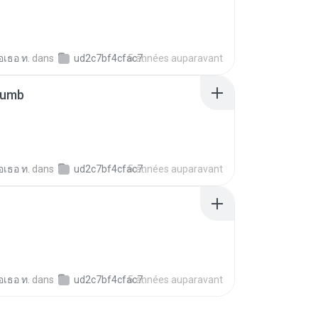
อเธอ ท.
dans
ud2c7bf4cfac7c5128979540d24f43247
5 années auparavant
humb
อเธอ ท.
dans
ud2c7bf4cfac7c5128979540d24f43247
5 années auparavant
อเธอ ท.
dans
ud2c7bf4cfac7c5128979540d24f43247
5 années auparavant