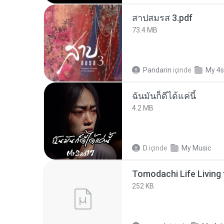
สาปสมรส 3.pdf
73.4 MB
Pandarin
içinde
My 4s
ฉันมันก็ดีได้แค่นี้
4.2 MB
D
içinde
My Music
252 KB