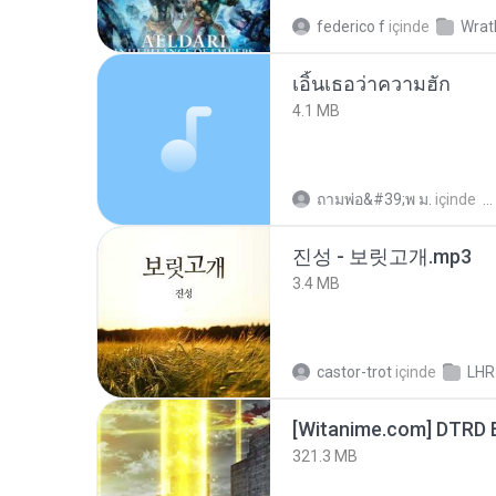
federico f
içinde
Wrat
เอิ้นเธอว่าความฮัก
4.1 MB
ถามพ่อ&#39;พ ม.
içinde
진성 - 보릿고개.mp3
3.4 MB
castor-trot
içinde
LHR
[Witanime.com] DTRD 
321.3 MB