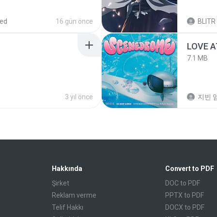
red
16 gün önce
BLITR
LOVE 
7.1 MB
3 yıl önce
지빈 임
Hakkında
Convert to PDF
Şirket
DOC to PDF
Reklam verme
PPTX to PDF
Telif Hakkı
DOCX to PDF