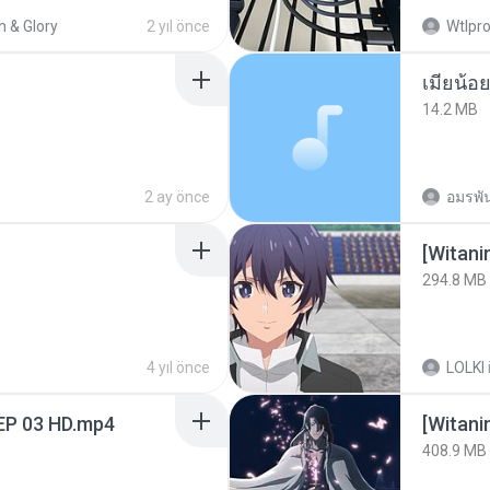
h & Glory
2 yıl önce
Wtlpro
14.2 MB
2 ay önce
อมรพัน
294.8 MB
4 yıl önce
LOLKI
EP 03 HD.mp4
[Witan
408.9 MB