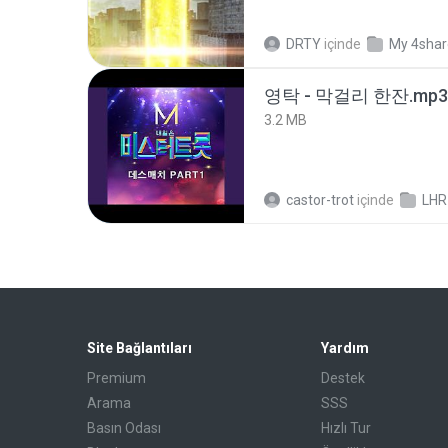
DRTY
içinde
My 4sha
영탁 - 막걸리 한잔.mp3
3.2 MB
castor-trot
içinde
LHR
Site Bağlantıları
Yardım
Premium
Destek
Arama
SSS
Basın Odası
Hızlı Tur