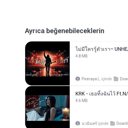
Ayrıca beğenebileceklerin
4.8 MB
Peeraya L.
içinde
Dow
KRK - เธอทิ้งฉันไว้ Ft.N
4.6 MB
นวมินทร์
içinde
Downl