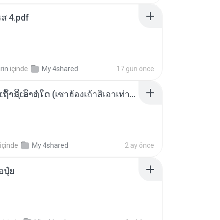
ส 4.pdf
rin
içinde
My 4shared
17 gün önce
ເຊົາຮ້ອງເຖົ້າຊິເອົາທໍ່ໃດ (เซาฮ้องเถ้าสิเอาเท่าใด) ບຸນເກີດ ຫນູຫ່ວງ ft. ໂສພາ ຈຸນທະລາ
içinde
My 4shared
2 ay önce
้อปุ๋ย