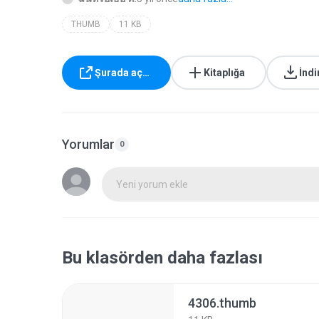
THUMB
11 KB
Şurada aç…
Kitaplığa
İndi
Yorumlar
0
Yeni yorum ekle
Bu klasörden daha fazlası
4306.thumb