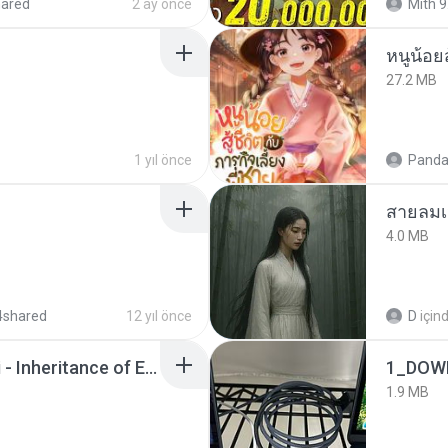
hared
2 ay önce
Mith 9
หนูน้อยส
27.2 MB
1 yıl önce
Panda
สายลมเ
4.0 MB
4shared
12 yıl önce
D
için
Wrath & Glory - Aeldari - Inheritance of Embers.pdf
1_DOW
1.9 MB