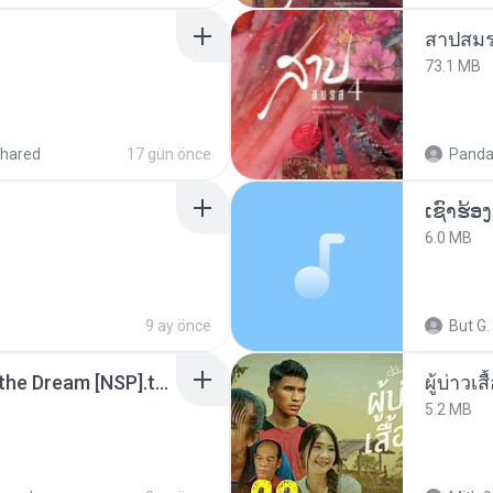
สาปสมร
73.1 MB
hared
17 gün önce
Panda
6.0 MB
9 ay önce
But G.
Tomodachi Life Living the Dream [NSP].torrent
ผู้บ่าวเสื
5.2 MB