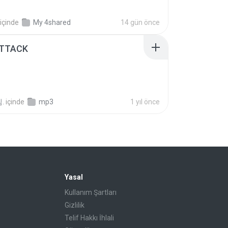
içinde
My 4shared
14 gün önce
ATTACK
.
içinde
mp3
1 yıl önce
Yasal
Kullanım Şartları
Gizlilik
Telif Hakkı İhlali