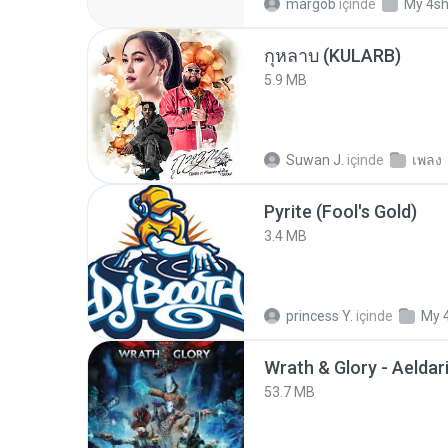
margob
içinde
My 4s
กุหลาบ (KULARB)
5.9 MB
Suwan J.
içinde
เพลง
Pyrite (Fool's Gold)
3.4 MB
princess Y.
içinde
My 
53.7 MB