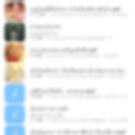
หนูน้อยสู้ชีวิตกับภารกิจเลี้ยงพี่ชายทั้งห้า.pdf
27.2 MB
18 mga araw na ang nakalipas
Pandarin
สายลมเจ็บปวด
สายลมเจ็บปวด
4.0 MB
8 mga buwan na ang nakalipas
D
ฝ่าบาททรงพระเจริญหมื่นปี1.pdf
6.4 MB
isang taon na ang nakalipas
Orasa K.
เกิดใหม่อีกครา อี๋เหนียงอย่างข้าเป็นภรรยาขุนนาง 1_ST.pdf
4.9 MB
18 mga araw na ang nakalipas
Pandarin
อยู่ที่ไหนก็คิดถึง - เมนทอล.mp3
4.2 MB
2 mga taon na ang nakalipas
มันไม้สาย ม.
เอิ้นเธอว่าความฮัก
เอิ้นเธอว่าความฮัก
4.1 MB
2 mga buwan na ang nakalipas
ถามพ่อ&#39;พ ม.
เมียน้อยเหงา พาเสียวค่ะ18+เล่าเรื่องเสียว.mp3