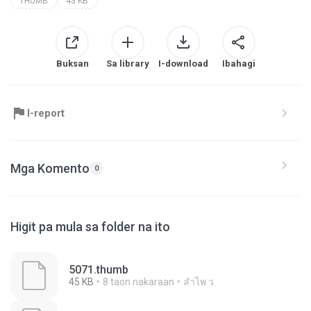
THUMB
43 KB
Buksan
Sa library
I-download
Ibahagi
I-report
Mga Komento
0
Higit pa mula sa folder na ito
5071.thumb
45 KB
8 taon nakaraan
ลําไพ ว.