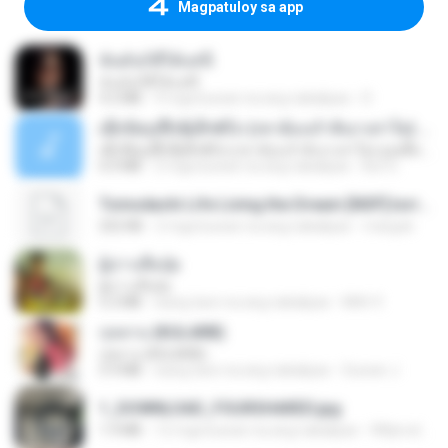
Magpatuloy sa app
ฉันมันก็ดีได้แค่นี้
ฉันมันก็ดีได้แค่นี้
4.2 MB
9 mga buwan na ang nakalipas
D
ເຊົາຮ້ອງເຖົ້າຊິເອົາທໍ່ໃດ (เซาฮ้องเถ้าสิเอาเท่าใด) ບຸນເກີດ ຫນູຫ່ວງ ft. ໂສພາ ຈຸນທະລາ
ເຊົາຮ້ອງເຖົ້າຊິເອົາທໍ່ໃດ (เซาฮ้องเถ้าสิเอาเท่าใด) ບຸນເກີດ ຫນູຫ່ວງ ft. ໂສພາ ຈຸນທະລາ
6.0 MB
2 mga buwan na ang nakalipas
But G.
Tomodachi Life Living the Dream [NSP].torrent
252 KB
2 mga buwan na ang nakalipas
margob
ผู้บ่าวเสื้อปุ๋ย
ผู้บ่าวเสื้อปุ๋ย
5.2 MB
isang taon na ang nakalipas
Mith 9.
กุหลาบ (KULARB)
กุหลาบ (KULARB)
5.9 MB
isang taon na ang nakalipas
Suwan J.
1_DOWNLOAD_FOURSHARED.jpg
1.9 MB
12 mga buwan na ang nakalipas
Wtlprodthree A.