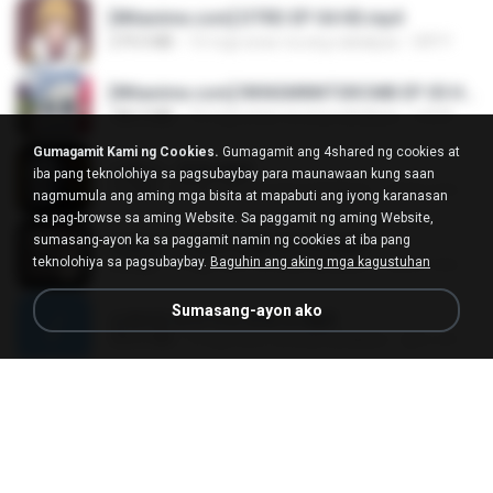
[Witanime.com] DTRD EP 04 HD.mp4
279.0 MB
10 mga araw na ang nakalipas
DRTY
[Witanime.com] RKNGMNNTSRCMB EP 05 HD.mp4
186.0 MB
16 mga araw na ang nakalipas
LOLKI
Gumagamit Kami ng Cookies.
Gumagamit ang 4shared ng cookies at
나훈아 - 영영.mp3
iba pang teknolohiya sa pagsubaybay para maunawaan kung saan
3.5 MB
4 mga taon na ang nakalipas
castor-trot
nagmumula ang aming mga bisita at mapabuti ang iyong karanasan
sa pag-browse sa aming Website. Sa paggamit ng aming Website,
sumasang-ayon ka sa paggamit namin ng cookies at iba pang
배금성 - 사랑이 비를 맞아요.mp3
teknolohiya sa pagsubaybay.
Baguhin ang aking mga kagustuhan
3.5 MB
4 mga taon na ang nakalipas
castor-trot
Sumasang-ayon ako
신유리) 유두자위 A to Z.mp3
256.6 MB
2 mga taon na ang nakalipas
좀비고4인커플 좀.
Air Hostess S01 E01.mp4
174.4 MB
3 mga buwan na ang nakalipas
민호 이.
임영웅 - 어느 60대 노부부이야기.mp3
4.6 MB
4 mga taon na ang nakalipas
castor-trot