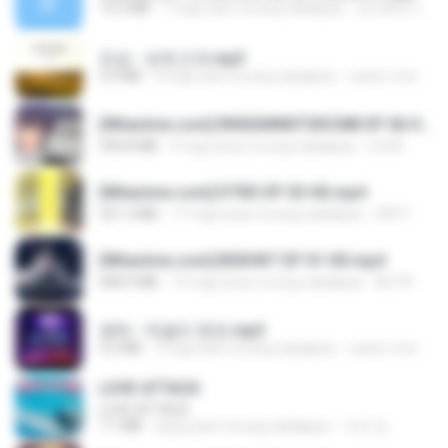
14.2 MB
7 mga taon na ang nakalipas
อมรพันธ์ จ.
진성 - 보릿고개.mp3
3.4 MB
4 mga taon na ang nakalipas
castor-trot
[Witanime.com] RKNGMNNTSRCMB EP 06 HD.mp4
294.8 MB
9 mga araw na ang nakalipas
LOLKI
[Witanime.com] DTRD EP 03 HD.mp4
321.3 MB
17 mga araw na ang nakalipas
DRTY
[Witanime.com] BSKHKT EP 01 HD.mp4
408.9 MB
14 mga araw na ang nakalipas
BLITR
영탁 - 막걸리 한잔.mp3
3.2 MB
3 mga taon na ang nakalipas
castor-trot
LOVE ATTACK
LOVE ATTACK
7.1 MB
isang taon na ang nakalipas
지빈 임.