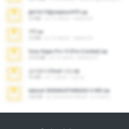
@#16173@vladimir#!!!!!!.zip
2.6 MB
vor 10 Jahren
vladimir M.
777.rar
2.0 MB
vor 10 Jahren
vladimir M.
Sony Vegas Pro 13 (Pre-Cracked).zip
272.0 MB
vor 10 Jahren
Mellicent D.
김지윤의 iCloud 사진.zip
9.6 MB
vor 7 Jahren
성경 김.
takeout-20260624T040626Z-6-003.zip
2.00 GB
vor etwa einem Monat
อรรถพงษ์ บ.