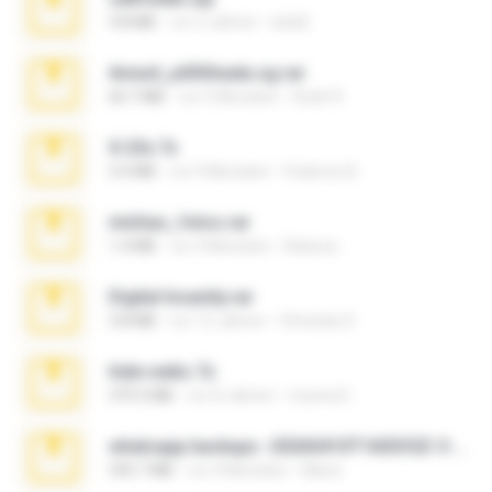
9.8 MB
vor 3 Jahren
ela26
Anna4_yd3t0nada.sg.rar
60.7 MB
vor 5 Monaten
Rodri R.
X-23x.7z
3.4 MB
vor 9 Monaten
Federico B.
minhas_fotos.rar
1.4 MB
vor 3 Monaten
Rebeca
Digital Insanity.rar
3.8 MB
vor 12 Jahren
Christian D.
hide vedio.7z
379.3 MB
vor 8 Jahren
munna E.
whatsapp backups -20260410T160335Z-3-001.zip
335.7 MB
vor 4 Monaten
Maria