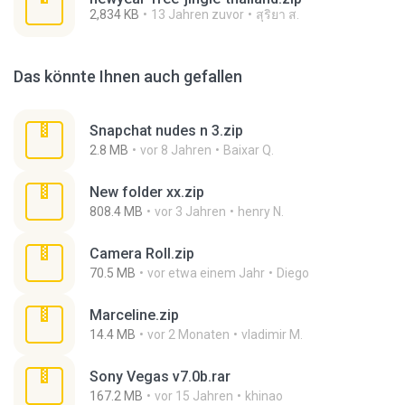
2,834 KB
13 Jahren zuvor
สุริยา ส.
Das könnte Ihnen auch gefallen
Snapchat nudes n 3.zip
2.8 MB
vor 8 Jahren
Baixar Q.
New folder xx.zip
808.4 MB
vor 3 Jahren
henry N.
Camera Roll.zip
70.5 MB
vor etwa einem Jahr
Diego
Marceline.zip
14.4 MB
vor 2 Monaten
vladimir M.
Sony Vegas v7.0b.rar
167.2 MB
vor 15 Jahren
khinao