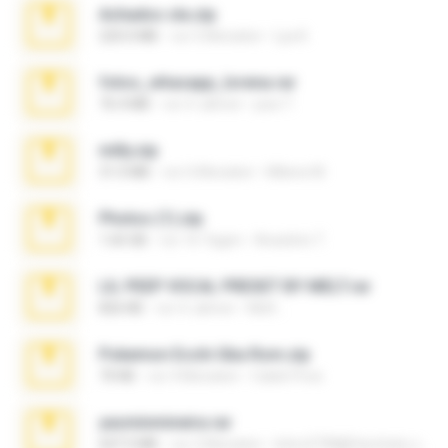
Achados sla.zip
220.0 MB
vor 5 Monaten
Lya K.
fotos_whasapp_lorena.rar
76.4 MB
vor 4 Jahren
jose T.
milly.zip
31.0 MB
vor 6 Monaten
Milene M.
Photos (1).zip
1.60 GB
vor 16 Tagen
Anacleto T.
LIL PEEP VOCAL PRESET BY MELT.rar
826 KB
vor 4 Jahren
Melt ..
Pokemon Ecchi Gba Rom.zip
70 KB
vor 4 Monaten
Caleb Price
yasminmineira.rar
647.5 MB
vor 2 Monaten
letiro5708@fanchatu.com