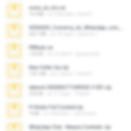
novia_en_trio.rar
14.9 MB
vor 5 Monaten
Rodri R.
65536533_Conversa_do_WhatsApp_com_Meu_Esposo.zip
262.1 MB
vor 18 Tagen
desomar T.
PBNuds.rar
1.04 GB
vor 10 Jahren
gustavocs64
New folder 2xx.zip
178.1 MB
vor 3 Jahren
henry N.
takeout-20260621T160055Z-3-001.zip
2.00 GB
vor 15 Tagen
Thata N.
Fl Studio Full Cracked.zip
79 KB
vor 4 Monaten
Joel Powers
WhatsApp Chat - Mayara Cunhada .zip