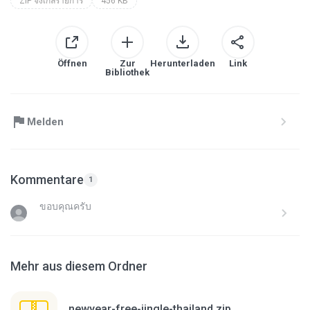
ZIP จิงเกิ้ลรายการ
456 KB
Öffnen
Zur
Herunterladen
Link
Bibliothek
Melden
Kommentare
1
ขอบคุณครับ
Mehr aus diesem Ordner
newyear-free-jingle-thailand.zip