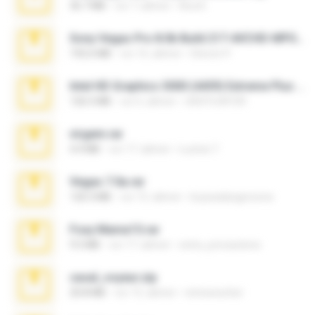
36.7 MB
vor 7 Jahren
Ana K.
Sony Vegas Pro 8.0b Build 217-AVCHD-MPG-AC3 FIXED.7z
192.6 MB
vor 16 Jahren
Steven P.
Intel HD Graphics 3000 (4459) Extreme Plus 2.0.zip
126.5 MB
vor 6 Jahren
nIGHTmAYOR
virgem.rar
4.4 MB
vor 17 Jahren
Lucinei 7.
Vegas 7.0a.rar
120.3 MB
vor 15 Jahren
boyisadangerzone
Foxy Mama15.rar
9.5 MB
vor 17 Jahren
extra_precautions
casal_voyeur.zip
20.8 MB
vor 15 Jahren
netowescher