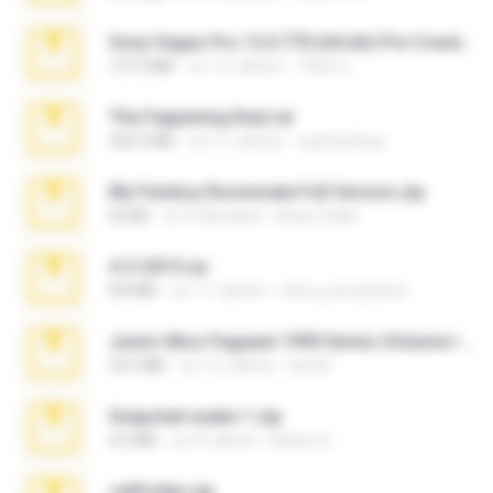
Sony Vegas Pro 12.0.770 (64-bit) Pre-Cracked.zip
137.0 MB
vor 12 Jahren
Tales S.
The Fappening final.rar
302.4 MB
vor 11 Jahren
raulmedinax
My Femboy Roommate Full Version.zip
62 KB
vor 5 Monaten
Beau Collier
4-5-2015.rar
8.8 MB
vor 11 Jahren
extra_precautions
Junior Miss Pageant 1999 Series (Volume I Part I NC 6).7z
53.5 MB
vor 12 Jahren
luis M.
Snapchat nudes 1.zip
6.0 MB
vor 8 Jahren
Baixar Q.
cellfolder.zip