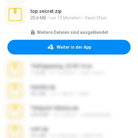
top secret.zip
20.6 MB
vor 10 Monaten
Vasni Vhuo
Weitere Dateien sind ausgeblendet
Weiter in der App
TheFappening_22.09.14.rar
1.16 GB
vor 12 Jahren
erick_lover4
Daniela.zip
28.2 MB
vor 3 Jahren
ela26
Telegram fabiana.zip
244.8 MB
vor 4 Jahren
yrangravanatal
ouh!.zip
95.6 MB
vor 2 Monaten
vladimir M.