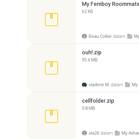
My Femboy Roommate F
62 KB
Beau Collier
dalam
My
ouh!.zip
95.6 MB
vladimir M.
dalam
My 
cellfolder.zip
9.8 MB
ela26
dalam
My 4sha