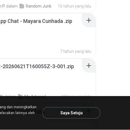
 P.
dalam
Random Junk
16 tahun yang lalu
pp Chat - Mayara Cunhada .zip
7 tahun yang lalu
t-20260621T160055Z-3-001.zip
N.
dalam
My 4shared
12 hari yang lalu
tang dan meningkatkan
io 2025 Cracked.zip
Saya Setuju
lacakan lainnya oleh