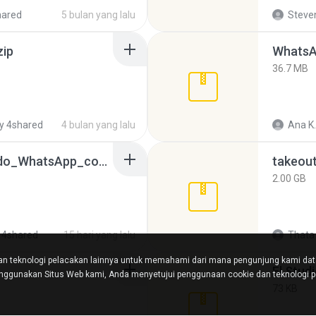
hared
5 bulan yang lalu
Steven
zip
WhatsA
36.7 MB
y 4shared
4 bulan yang lalu
Ana K.
65536533_Conversa_do_WhatsApp_com_Meu_Esposo.zip
takeou
2.00 GB
 4shared
15 hari yang lalu
Thata 
n teknologi pelacakan lainnya untuk memahami dari mana pengunjung kami da
Fl Stud
ggunakan Situs Web kami, Anda menyetujui penggunaan cookie dan teknologi pe
73 KB