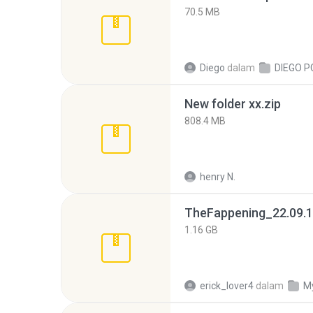
70.5 MB
Diego
dalam
DIEGO P
New folder xx.zip
808.4 MB
henry N.
TheFappening_22.09.1
1.16 GB
erick_lover4
dalam
M