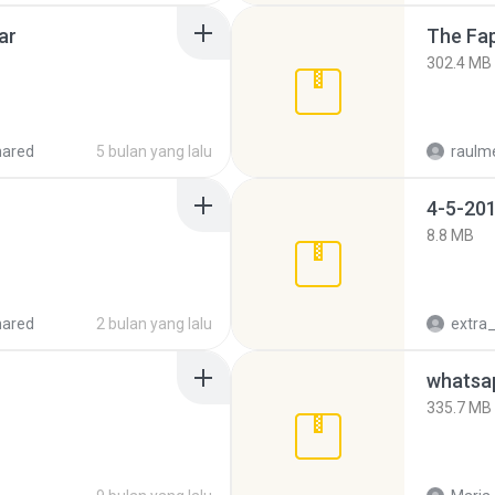
ar
The Fap
302.4 MB
hared
5 bulan yang lalu
raulm
4-5-201
8.8 MB
hared
2 bulan yang lalu
335.7 MB