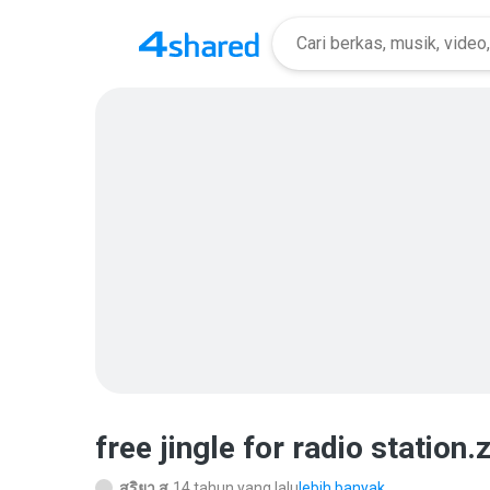
free jingle for radio station.
สุริยา ส.
14 tahun yang lalu
lebih banyak...