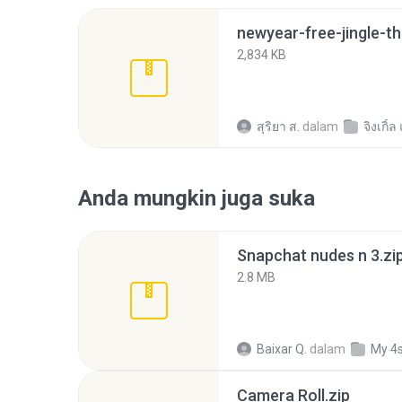
newyear-free-jingle-th
2,834 KB
สุริยา ส.
dalam
จิงเกิ้
Anda mungkin juga suka
Snapchat nudes n 3.zi
2.8 MB
Baixar Q.
dalam
My 4
Camera Roll.zip