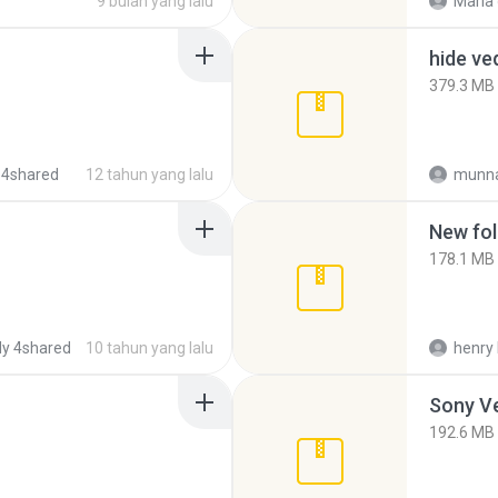
9 bulan yang lalu
Maria
hide ve
379.3 MB
 4shared
12 tahun yang lalu
munna
New fol
178.1 MB
y 4shared
10 tahun yang lalu
henry 
192.6 MB