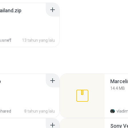
ailand.zip
ล แจกฟรี
13 tahun yang lalu
p
Marceli
14.4 MB
shared
8 tahun yang lalu
vladim
Sony Ve