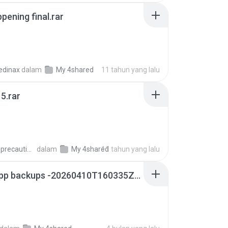
pening final.rar
edinax
dalam
My 4shared
11 tahun yang lalu
5.rar
extra_precautions
dalam
My 4shared
11 tahun yang lalu
whatsapp backups -20260410T160335Z-3-001.zip