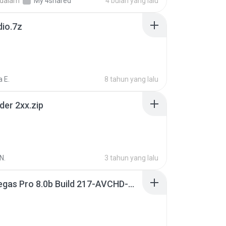
dalam
My 4shared
4 bulan yang lalu
dio.7z
 E.
8 tahun yang lalu
der 2xx.zip
N.
3 tahun yang lalu
Sony Vegas Pro 8.0b Build 217-AVCHD-MPG-AC3 FIXED.7z