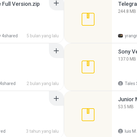
ull Version.zip
Telegra
244.8 MB
 4shared
5 bulan yang lalu
yrang
137.0 MB
4shared
2 bulan yang lalu
Tales 
53.5 MB
red
3 tahun yang lalu
luis M.