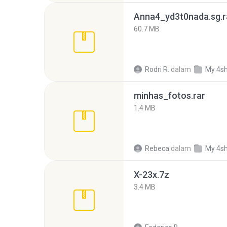
Anna4_yd3t0nada.sg.r
60.7 MB
Rodri R.
dalam
My 4s
minhas_fotos.rar
1.4 MB
Rebeca
dalam
My 4s
X-23x.7z
3.4 MB