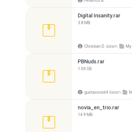
Federico B.
Digital Insanity.rar
3.8 MB
Christian D.
dalam
My
PBNuds.rar
1.04 GB
gustavocs64
dalam
M
novia_en_trio.rar
14.9 MB