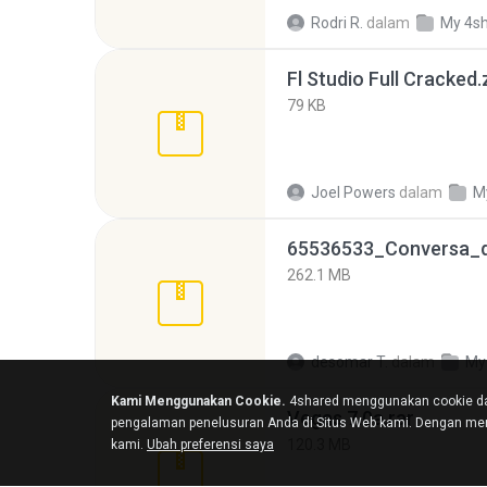
Rodri R.
dalam
My 4s
Fl Studio Full Cracked.
79 KB
Joel Powers
dalam
M
262.1 MB
desomar T.
dalam
My
Kami Menggunakan Cookie.
4shared menggunakan cookie da
Vegas 7.0a.rar
pengalaman penelusuran Anda di Situs Web kami. Dengan men
120.3 MB
kami.
Ubah preferensi saya