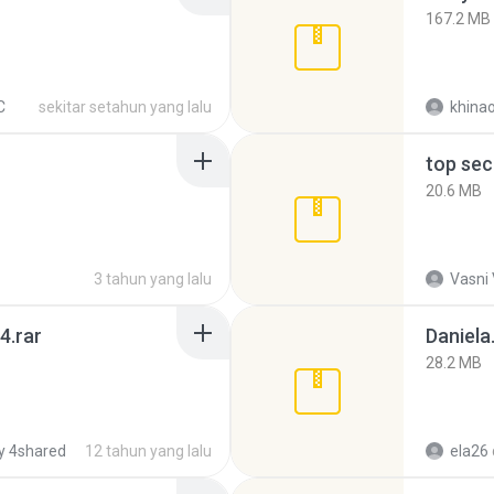
167.2 MB
C
sekitar setahun yang lalu
khina
top sec
20.6 MB
3 tahun yang lalu
Vasni
4.rar
Daniela
28.2 MB
y 4shared
12 tahun yang lalu
ela26